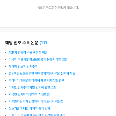
등록된 참고문헌 정보가 없습니다.
해당 권호 수록 논문
(
17
)
ADR의 헌법적 수용을 위한 담론
미국의 최근 개인정보보호법제 동향에 대한 고찰
사이버 안보와 법치주의
영업비밀보호를 위한 전직금지약정과 직업선택의 자유
루마니아 헌정변화과정에 따른 체제전환 연구
이재민 임시주거 지원 법제에 관한 고찰
외국인 강제퇴거 절차의 개선방안
기후변화협약과 법정책적 과제로서의 적응성
정보기관에 대한 의회의 통제 강화
소셜 미디어 규제의 공법적 타당성에 관한 소고