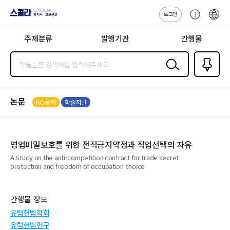
로그인
스콜라
고
ENG
SCHOLAR 학
객
지사·교보문고
주제분류
발행기관
간행물
센
터
검색
즐겨찾
기
0
논문
KCI등재
학술저널
영업비밀보호를 위한 전직금지약정과 직업선택의 자유
A Study on the anti-competition contract for trade secret
protection and freedom of occupation choice
간행물 정보
유럽헌법학회
유럽헌법연구