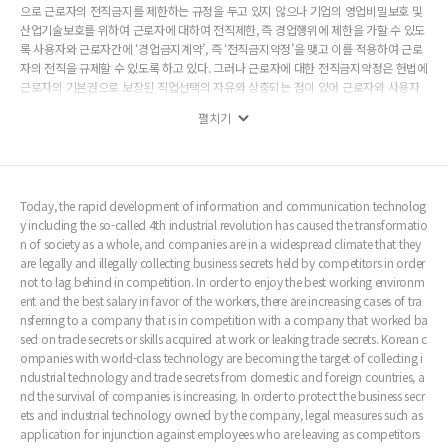
으로 근로자의 전직금지를 제한하는 규정을 두고 있지 않으나 기업의 영업비밀보호 및
산업기술보호를 위하여 근로자에 대하여 전직제한, 즉 경업행위에 제한을 가할 수 있도
록 사용자와 근로자간에 ‘경업금지계약’, 즉 ‘전직금지약정’을 맺고 이를 적용하여 근로
자의 전직을 규제할 수 있도록 하고 있다. 그러나 근로자에 대한 전직금지약정은 헌법에
근로자의 기본권으로 보장된 직업선택의 자유와 상충되는 점이 있어 근로자와 사용자
간에 전직금지약정을 맺었다 하더라도 근로자의 기본권과 기업의 이익을 조정하는 측
펼치기
면에서 일정한 제한을 가하고 있다.
Today, the rapid development of information and communication technolog
y including the so-called 4th industrial revolution has caused the transformatio
n of society as a whole, and companies are in a widespread climate that they
are legally and illegally collecting business secrets held by competitors in order
not to lag behind in competition. In order to enjoy the best working environm
ent and the best salary in favor of the workers, there are increasing cases of tra
nsferring to a company that is in competition with a company that worked ba
sed on trade secrets or skills acquired at work or leaking trade secrets. Korean c
ompanies with world-class technology are becoming the target of collecting i
ndustrial technology and trade secrets from domestic and foreign countries, a
nd the survival of companies is increasing. In order to protect the business secr
ets and industrial technology owned by the company, legal measures such as
application for injunction against employees who are leaving as competitors