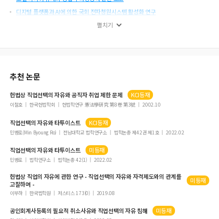
디지털 플랫폼과 AI에 의한 국회 전자청원시스템 활성화 연구
헌법재판 변론 운영 절차의 개선 방안
펼치기
대체복무제도의 제한조건과 양심적 병역거부
독일 제품안전법상 제품출시 후 사업자의 제품안전관리의무
개인정보보호를 위한 비교법적 연구
추천 논문
제네바협약 위반 사례를 통한 전쟁시 민간인 보호에 관한 연구
에리히 카우프만
헌법상
직업선택의
자유
와 공직자 취업 제한 문제
KCI등재
이철호
한국헌법학회
헌법학연구 憲法學硏究 第8卷 第3號
2002.10
직업선택의
자유
와 타투이스트
KCI등재
민병로(Min Byoung Ro)
전남대학교 법학연구소
법학논총 제42권 제1호
2022.02
직업선택의
자유
와 타투이스트
미등재
민병로
법학연구소
법학논총 42(1)
2022.02
헌법상
직업
의
자유
에 관한 연구 -
직업선택의
자유
와 자격제도와의 관계를
미등재
고찰하며 -
이부하
한국법학원
저스티스 173(0)
2019.08
공인회계사등록의 필요적 취소사유와
직업선택의
자유
침해
미등재