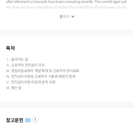
after retirement or lawsuits have been increasing recently. The current legal syst
em does not have a regulation to restrict the prohibition of employees job tra
nsfer directly, but it makes it possible to regulate the workers job transfer by ap
펼치기
plying the currency prohibition contract , that is, pre-contract between users a
nd workers so that they can limit the workers job transfer to protect the busine
ss secrets and industrial technology. However, the prohibition of the workers tr
ansfer is in conflict with the freedom of occupation choice guaranteed by the
basic rights of the workers in the Constitutional Law, so even if the prohibition
of the transfer is made between the workers and the users, it gives a certain limi
목차
t in terms of adjusting the basic rights of the workers and the interests of the co
mpany.
Ⅰ. 들어가는 말
Ⅱ. 근로자의 전직금지 의무
Ⅲ. 영업비밀보호의 개념 확대 및 근로자의 권익보호
Ⅳ. 전직금지약정과 근로자의 기본권 제한의 한계
Ⅴ. 전직금지약정 위반과 법적 규제
Ⅵ. 맺는 말
참고문헌
(
0
)