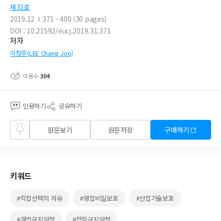
제31호
2019.12
371 - 400 (30 pages)
DOI : 10.21592/eucj.2019.31.371
저자
이창주(LEE Chang Joo)
이용수
304
인용하기
공유하기
즐겨
원문보기
원문저장
구매하기
찾기
키워드
#직업선택의 자유
#영업비밀보호
#산업기술보호
#경업금지약정
#전직금지약정