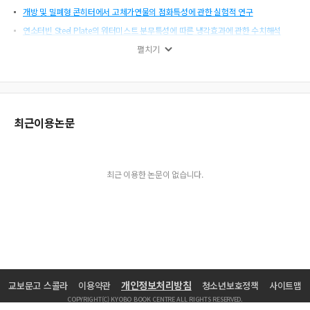
개방 및 밀폐형 콘히터에서 고체가연물의 점화특성에 관한 실험적 연구
연소터빈 Steel Plate의 워터미스트 분무특성에 따른 냉각효과에 관한 수치해석
소방관계법령의 정착과 효율적 운영을 위한 연구
펼치기
재난현장 대응시 소방조직의 의사결정에 관한 연구
라만산란을 이용한 화재감지방법에 관한 기초 연구
노인요양시설의 피난안전 확보를 위한 가연물조사
최근이용논문
불꽃과 복사열에 대한 특수방화복의 열보호성능 연구
화재 시 인간 의사결정 과정을 기초로 한 제어실 인간 제어 능력 향상을 위한 초기적
연구
실대형 쉴드 터널 라이닝의 화재손상 평가
최근 이용한 논문이 없습니다.
Evacuation Problems in Crowd- gathering EventsLessons from Japanese Ex
periences and Experimental Studies
국내외 화재자격증 비교 및 분석을 통한 화재감식 자격증제도의 개선방안에 관한 연
구
대만 사례를 중심으로 살펴본 대국민 재난 교육훈련 개선방안에 관한 연구
전기포트에 대한 화재 재현시헙법
개인정보처리방침
교보문고 스콜라
이용약관
청소년보호정책
사이트맵
주거용 실내 내장재의 산소지수농도에 관한 연구
COPYRIGHT(C) KYOBO BOOK CENTRE ALL RIGHTS RESERVED.