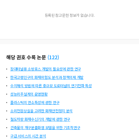
등록된 참고문헌 정보가 없습니다.
해당 권호 수록 논문
(
122
)
장대터널용 소방호스 개발의 필요성에 관한 연구
한국고령인구의 화재위험도 분석과 정책의제 개발
수치해석 방법에 따른 중규모 도로터널의 연기전파 특성
성능위주설계의 운영현황
플라스틱의 연소특성에 관한 연구
소외전원상실을 고려한 화재안전정지 분석
철도차량 화재수신기의 개발에 관한 연구
건축물의 개구분출화염 모델을 위한 기초적연구
구급 서비스의 시간 분석