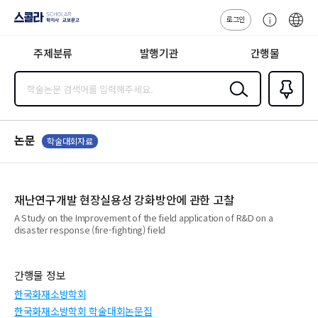
로그인
스콜라
고
ENG
SCHOLAR 학
객
지사·교보문고
주제분류
발행기관
간행물
센
터
검색
즐겨찾
기
0
논문
학술대회자료
재난연구개발 현장실용성 강화방안에 관한 고찰
A Study on the Improvement of the field application of R&D on a
disaster response (fire-fighting) field
간행물 정보
한국화재소방학회
한국화재소방학회 학술대회논문집