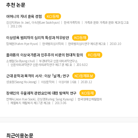
추천 논문
어머니의 자녀 훈육 경험
KCI등재
김인지(Kim In Jee), 이숙현(Lee Sookhyun)
한국가족학회
가족과 문화 가족과 문화 제24집 2호
2012.06
이상
성욕 범죄자의 심리적 특성과 처우방안
KCI등재
함혜현(Hahm Hye Hyun)
한국범죄심리학회
한국범죄심리연구 제6권 제2호
2010.10
플라톤의
이상
국가론과 민주주의 비판의 현대적 함의
KCI등재
소병철(So Byung chul)
부경대학교 인문사회과학연구소
인문사회과학연구 인문사회과학연구 제17권 제1호
2016.02
근대 문학과 목격의 서사 :
이상
｢날개｣ 연구
KCI등재후보
성호정(Seong Ho-Jeong)
이상문학회
이상리뷰 16호
2020.12
장애인의 우울궤적 관련요인에 대한 탐색적 연구
KCI등재
전해숙(Jeon Hae Sook), 강상경(Kahng Sang Kyoung)
한국장애인재활협회
재활복지 재활복지 제17권 제2호
2013.06
최근이용논문