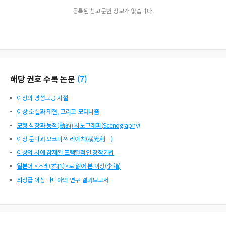
등록된 참고문헌 정보가 없습니다.
해당 권호 수록 논문
(
7
)
이상의 경성고공 시절
이상 소설과 재현, 그리고 모더니즘
모형 심장과 동적(動的) 시노그래피(Scenography)
이상 문학과 요코미쓰 리이치(横光利一)
이상의 시에 잠재된 프랙털적인 창작기법
일본어 <즈레(ずれ)>로 읽어 본 이상(李箱)
최상급 이상 마니아의 연구 결과보고서