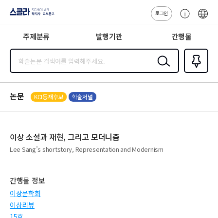
로그인
스콜라
고
ENG
SCHOLAR 학
객
지사·교보문고
주제분류
발행기관
간행물
센
터
검색
즐겨찾
기
0
논문
KCI등재후보
학술저널
이상 소설과 재현, 그리고 모더니즘
Lee Sang’s shortstory, Representation and Modernism
간행물 정보
이상문학회
이상리뷰
15호