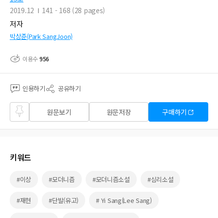
2019.12
141 - 168 (28 pages)
저자
박상준(Park SangJoon)
이용수
956
인용하기
공유하기
즐겨
원문보기
원문저장
구매하기
찾기
키워드
#이상
#모더니즘
#모더니즘소설
#심리소설
#재현
#단발(유고)
# Yi Sang(Lee Sang)