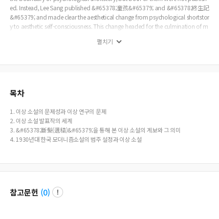
ed. Instead, Lee Sang published &#65378;童孩&#65379; and &#65378;終生記
&#65379; and made clear the aesthetical change from psychological shortstor
y to aesthetic self-consciousness. This change headed for the culmination of m
odernism in Korea in the late 1930’s.
펼치기
목차
1. 이상 소설의 문제성과 이상 연구의 문제
2. 이상 소설 발표작의 세계
3. &#65378;斷髮(遺稿)&#65379;을 통해 본 이상 소설의 계보와 그 의미
4. 1930년대 한국 모더니즘소설의 범주 설정과 이상 소설
참고문헌
(
0
)