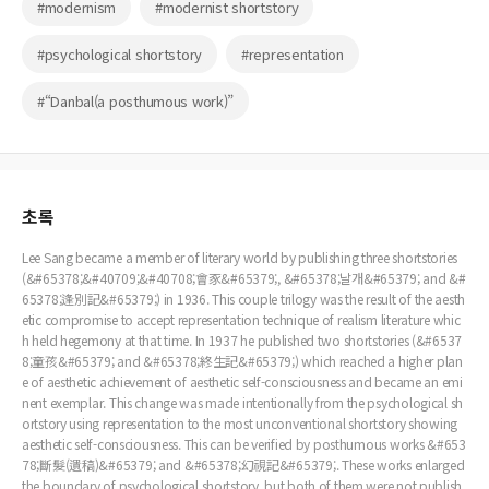
#modernism
#modernist shortstory
#psychological shortstory
#representation
#“Danbal(a posthumous work)”
초록
Lee Sang became a member of literary world by publishing three shortstories
(&#65378;&#40709;&#40708;會豕&#65379;, &#65378;날개&#65379; and &#
65378;逢別記&#65379;) in 1936. This couple trilogy was the result of the aesth
etic compromise to accept representation technique of realism literature whic
h held hegemony at that time. In 1937 he published two shortstories (&#6537
8;童孩&#65379; and &#65378;終生記&#65379;) which reached a higher plan
e of aesthetic achievement of aesthetic self-consciousness and became an emi
nent exemplar. This change was made intentionally from the psychological sh
ortstory using representation to the most unconventional shortstory showing
aesthetic self-consciousness. This can be verified by posthumous works &#653
78;斷髮(遺稿)&#65379; and &#65378;幻視記&#65379;. These works enlarged
the boundary of psychological shortstory, but both of them were not publish