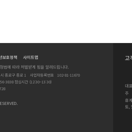
고
년보호정책
사이트맵
실정법에 따라 처벌받게 됨을 알려드립니다.
별시 종로구 종로 1
사업자등록번호
102-81-11670
156-3838 점심시간 (12:30~13:30)
대표
728
주
휴
ESERVED.
토,