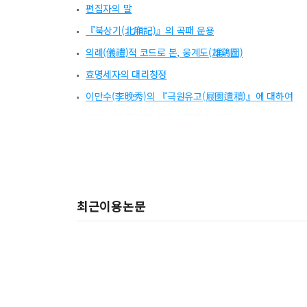
편집자의 말
『북상기(北廂記)』의 곡패 운용
의례(儀禮)적 코드로 본, 웅계도(雄鷄圖)
효명세자의 대리청정
이만수(李晩秀)의 『극원유고(屐園遺稿)』에 대하여
15세기말 孫仲暾 五品以下告身 復元
수명을 빌어서라도 네 모습을 보고 싶노라
최근이용논문