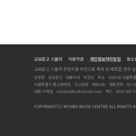
교보문고 스콜라
이용약관
개인정보처리방침
청소
교보문고 스콜라 콘텐츠를 무단으로 복제 및 배포할 경우 
상호명
교보문고
대표이사
허정도
주소
(03154) 서울특
서울특별시 통신판매업
신고번호
제653호
대표전화
02-3
대표 이메일
scholar@kyobobook.com
팩스
0502-987-5
COPYRIGHT(C) KYOBO BOOK CENTRE ALL RIGHTS R