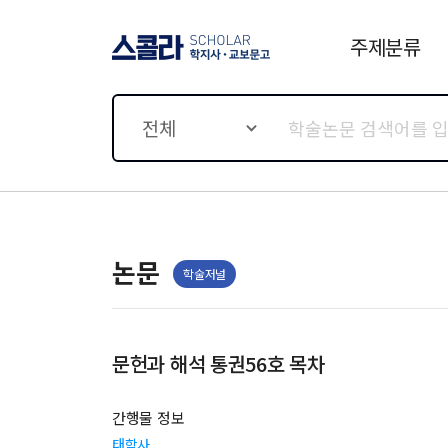
주제분류
스콜라 SCHOLAR 학지사·
교보문고
전체
논문
학술저널
문헌과 해석 통권56호 목차
간행물 정보
태학사