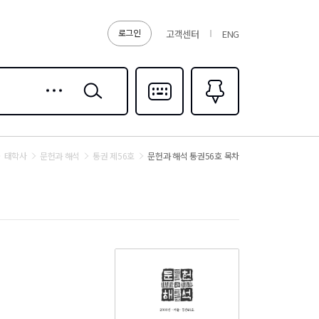
로그인
고객센터
ENG
상세
검색
검색
다국어입력
즐겨찾기
0
태학사
문헌과 해석
통권 제56호
문헌과 해석 통권56호 목차