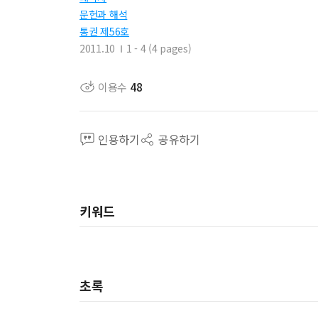
문헌과 해석
통권 제56호
2011.10
1 - 4 (4 pages)
이용수
48
인용하기
공유하기
키워드
초록