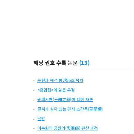
해당 권호 수록 논문
(
13
)
문헌과 해석 통권56호 목차
<홍엽첩>에 담은 우정
왕패지변(王覇之辨)에 대한 재론
글씨가 살아 있는 편지-초간독(草簡牘)
달밤
이복원의 궁원의(宮園儀) 편찬 과정