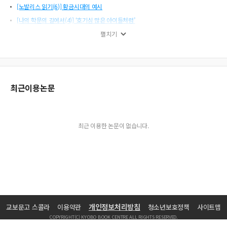
[노발리스 읽기(6)] 황금시대의 예시
[나의 학문의 길에서(4)] ‘호기심 많은 아이들처럼’
[시] 세뱃돈(외 1편)
펼치기
[편집자의 말] 연약하고 고독한 언어의 힘
[김호기 여행기(2)] 안나푸르나 트레킹
[우리 법 이야기(3)] 우리 법 또는 법학의 대외 의존성에 대하여
최근이용논문
최근 이용한 논문이 없습니다.
개인정보처리방침
교보문고 스콜라
이용약관
청소년보호정책
사이트맵
COPYRIGHT(C) KYOBO BOOK CENTRE ALL RIGHTS RESERVED.