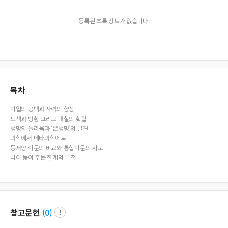
등록된 초록 정보가 없습니다.
목차
학업의 공백과 자력의 향상
모색과 방황 그리고 내실의 확립
생명의 놀라움과 ‘온생명’의 발견
과학에서 메타과학에로
동서양 학문의 비교와 통합학문의 시도
나이 듦이 주는 한계와 특전
참고문헌
(
0
)