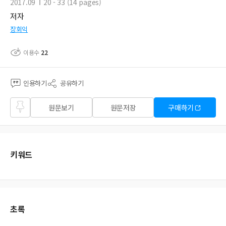
2017.09
20 - 33 (14 pages)
저자
장회익
이용수
22
인용하기
공유하기
즐겨
원문보기
원문저장
구매하기
찾기
키워드
초록