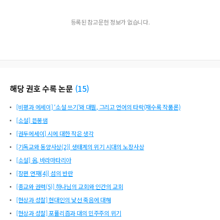
등록된 참고문헌 정보가 없습니다.
해당 권호 수록 논문
(
15
)
[비평과 에세이] ‘소설 쓰기’와 대필, 그리고 언어의 타락(재수록 작품론)
[소설] 뜬봉샘
[권두에세이] 시에 대한 작은 생각
[기독교와 동양사상(2)] 생태계의 위기 시대의 노장사상
[소설] 옴, 바라마타리아
[장편 연재(4)] 섬의 반란
[종교와 권력(5)] 하나님의 교회와 인간의 교회
[현상과 성찰] 현대인의 낯선 죽음에 대해
[현상과 성찰] 포퓰리즘과 대의 민주주의 위기