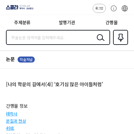
로그인
스콜라
고
ENG
SCHOLAR 학
객
지사·교보문고
주제분류
발행기관
간행물
센
터
검색
즐겨찾
기
0
논문
학술저널
[나의 학문의 길에서(4)] ‘호기심 많은 아이들처럼’
간행물 정보
태학사
본질과 현상
49호