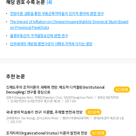
해당 권호 수록 논문
(
4
)
전망이론 검증을 통한 부동산투자자들의 인지적 편의에 관한 연구
The Impact of Inflation on Chinese Housing Bubble: Empirical Study Based
on Provincial Panel Data
물류부동산의 가격결정요인에 관한 연구
단위세대의 개방형 평면구성이 아파트가격에 미치는 영향
추천 논문
신제도주의 조직
이론
의 과제와
전망
: 제도적 디커플링(Institutional
KCI등재
Decoupling) 연구를 중심으로
김동수(Dongsoo Kim), 차현진(Hyeonjin Cha), 박상찬(Sangchan Park)
한국인사조직학회
인사조직연구 인사조직연구 제25권 제3호
2017.08
국내 영어 학습동기 연구:
이론
별, 주제별 변천과
전망
KCI등재
김태영(Kim Tae-Young), 김미소(Kim Miso)
팬코리아영어교육학회
영어교육연구 제25권 1호
2013.03
조직지위(Organizational Status)
이론
의 발전과
전망
KCI등재