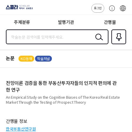
로그인
스콜라
고
ENG
SCHOLAR 학
객
지사·교보문고
주제분류
발행기관
간행물
센
터
검색
즐겨찾
기
0
논문
KCI등재
학술저널
전망이론 검증을 통한 부동산투자자들의 인지적 편의에 관
한 연구
An Empirical Study on the Cognitive Biases of The Korea Real Estate
Market Through the Testing of Prospect Theory
간행물 정보
한국부동산연구원