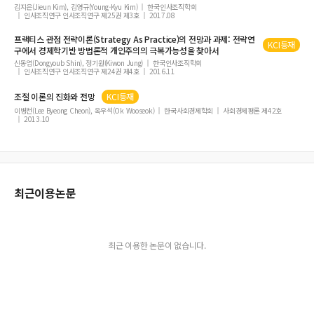
김지은(Jieun Kim), 김영규(Young-Kyu Kim)
한국인사조직학회
인사조직연구 인사조직연구 제25권 제3호
2017.08
프랙티스 관점 전략
이론
(Strategy As Practice)의
전망
과 과제: 전략연
KCI등재
구에서 경제학기반 방법론적 개인주의의 극복가능성을 찾아서
신동엽(Dongyoub Shin), 정기원(Kiwon Jung)
한국인사조직학회
인사조직연구 인사조직연구 제24권 제4호
2016.11
조절
이론
의 진화와
전망
KCI등재
이병천(Lee Byeong Cheon), 옥우석(Ok Wooseok)
한국사회경제학회
사회경제평론 제42호
2013.10
최근이용논문
최근 이용한 논문이 없습니다.