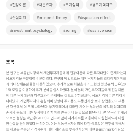
#전망이론
#처분효과
#투자심리
#용도지역지구
#손실회피
#prospect theory
#disposition effect
#investment psychology
#zoning
#loss aversion
초록
본 연구는 부동산시장에서 개인투자자들에게 전망이론에 따른 투자패턴이 존재하는지
용도지역을 구분하여 검증하였다. 연구의 방법으로는 개인투자자들의 최대잠재이익률
과 최대잠재손실률을 이용하였으며, 추가적으로 처분효과의 모형인 정성훈 박근우(20
15) 모형을 이용하여 추가 분석을 실시하였다. 분석결과, 개인투자자들에게 전망이론
에 따른 투자패턴과 처분효과가 존재하는 것으로 밝혀졌으며, 용도지역에 따른 차이가
나타났다. 개인투자자의 손실회피 성향이 주거용도 부동산자산 보다 상업용도의 부동
산 자산에서 더 크게 나타났다. 투자행태에서 이러한 차이는 부동산의 목적과 임대료의
존재가 용도에 따른 투자행태의 차이를 만들어 내는 것으로 판단된다. 본 연구의 한계점
으로는 정성훈 박근우(2015)의 연구와 같이 지가지수를 이용하여 미실현이익과 미실
현손실을 분석하였다는 점이다. 이는 부동산투자심리에 대한 심도깊은 연구를 위해서
는 새로운 부동산 가격지수에 대한 개발 또는 부동산자산에 대한 Benchmark가 필요