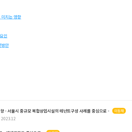
 미치는 영향
향요인
선방안
향 - 서울시 중규모
복합상업시설
의 테넌트구성 사례를 중심으로 -
미등재
2023.12