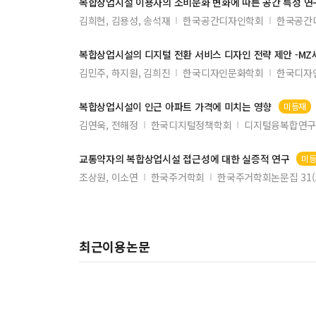
복합상업시설
이용자의 소비문화 변화에 따른 공간 특성 연구
김희현, 김용성, 송석재
한국공간디자인학회
한국공간디
복합상업시설
의 디지털 전환 서비스 디자인 전략 제안 -M
김민주, 하지원, 김희진
한국디자인문화학회
한국디자인
복합상업시설
이 인근 아파트 가격에 미치는 영향
미등재
김연욱, 전해정
한국디지털정책학회
디지털융복합연구 2
교통약자의
복합상업시설
접근성에 대한 실증적 연구
미
조상원, 이소연
한국주거학회
한국주거학회논문집 31(
최근이용논문