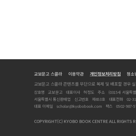
교보문고 스콜라
이용약관
개인정보처리방침
청소
교보문고 스콜라 콘텐츠를 무단으로 복제 및 배포할 경우 
상호명
교보문고
대표이사
허정도
주소
(03154) 서울특
서울특별시 통신판매업
신고번호
제653호
대표전화
02-3
대표 이메일
scholar@kyobobook.com
팩스
0502-987-5
COPYRIGHT(C) KYOBO BOOK CENTRE ALL RIGHTS R