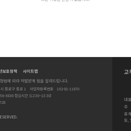
고
년보호정책
사이트맵
실정법에 따라 처벌받게 됨을 알려드립니다.
별시 종로구 종로 1
사업자등록번호
102-81-11670
156-3838 점심시간 (12:30~13:30)
대표
728
주
휴
ESERVED.
토,