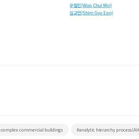
우철민(Woo Chul Min)
심교언(Shim Gyo Eon)
-complex commercial buildings
#analytic hierarchy process(A