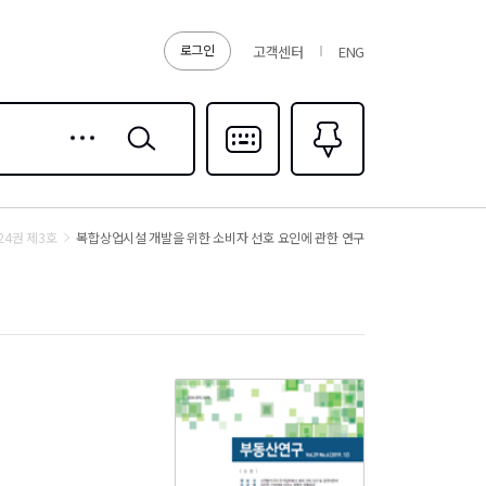
로그인
고객센터
ENG
상세
검색
검색
다국어입력
즐겨찾기
0
24권 제3호
복합상업시설 개발을 위한 소비자 선호 요인에 관한 연구