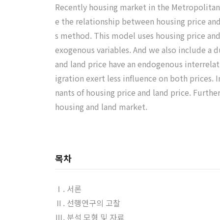
Recently housing market in the Metropolitan 
e the relationship between housing price and
s method. This model uses housing price and
exogenous variables. And we also include a du
and land price have an endogenous interrela
igration exert less influence on both prices.
nants of housing price and land price. Further
housing and land market.
목차
Ⅰ. 서론
Ⅱ. 선행연구의 고찰
Ⅲ. 분석 모형 및 자료