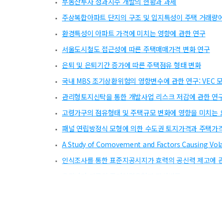
부동산투자 성과지수 개발의 현황과 과제
주상복합아파트 단지의 구조 및 입지특성이 주택 거래량
환경특성이 아파트 가격에 미치는 영향에 관한 연구
서울도시철도 접근성에 따른 주택매매가격 변화 연구
은퇴 및 은퇴기간 증가에 따른 주택점유 형태 변화
국내 MBS 조기상환위험의 영향변수에 관한 연구: VEC
관리형토지신탁을 통한 개발사업 리스크 저감에 관한 연
고령가구의 점유형태 및 주택규모 변화에 영향을 미치는 
패널 연립방정식 모형에 의한 수도권 토지가격과 주택가격
A Study of Comovement and Factors Causing Volati
인식조사를 통한 표준지공시지가 효력의 공신력 제고에 
우리나라 가구의 주거이력유형과 자산변동
한국의 민간수용에 대한 법경제학적 고찰
부동산중개업자의 직무특성이 직무만족 및 몰입에 미치는