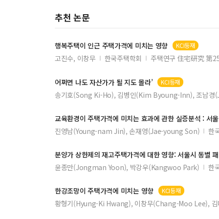
추천 논문
행복
주택
이 인근
주택가격
에 미치는 영향
KCI등재
고진수, 이창무
한국주택학회
주택연구 住宅硏究 第2
어쩌면 나도 자산가가 될 지도 몰라’
KCI등재
송기호(Song Ki-Ho), 김병인(Kim Byoung-Inn), 조남경(
교육환경이
주택가격
에 미치는 효과에 관한 실증분석 : 
진영남(Young-nam Jin), 손재영(Jae-young Son)
한
분양가 상한제의 재고
주택가격
에 대한 영향: 서울시 동별
윤종만(Jongman Yoon), 박강우(Kangwoo Park)
한
한강조망이
주택가격
에 미치는 영향
KCI등재
황형기(Hyung-Ki Hwang), 이창무(Chang-Moo Lee), 김