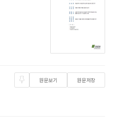
원문보기
원문저장
즐겨찾
기