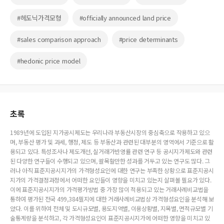
#헤도닉가격모형
#officially announced land price
#sales comparison approach
#price determinants
#hedonic price model
초록
1989년에 도입된 지가공시제도는 우리나라 부동산시장의 중심축으로 작용하고 있으
며, 부동산 평가 및 과세, 행정, 제도 등 부동산과 관련된 대부분의 영역에서 기준으로 활
용되고 있다. 특성조사나 제도개선, 실거래가반영률 관련 연구 등 공시지가제도와 관련
된 다양한 연구들이 수행되고 있으며, 괄목할만한 성과를 거두고 있는 연구도 많다. 그
러나 아직 표준지공시지가의 가격형성요인에 대한 연구는 부족한 상황으로 표준지공시
지가의 가격결정과정에서 어떠한 요인들이 영향을 미치고 있는지 살펴볼 필요가 있다.
이에 표준지공시지가의 가격평가방법 중 가장 많이 적용되고 있는 거래사례비교법을
통하여 평가된 전국 499,384필지에 대한 거래사례비교법상 가격형성요인을 분석해 보
았다. 이를 위하여 전체 및 도시규모별, 용도지역별, 이용상황별, 지목별, 면적규모별 기
술통계량을 분석하고, 각 가격형성요인이 표준지공시지가에 어떠한 영향을 미치고 있