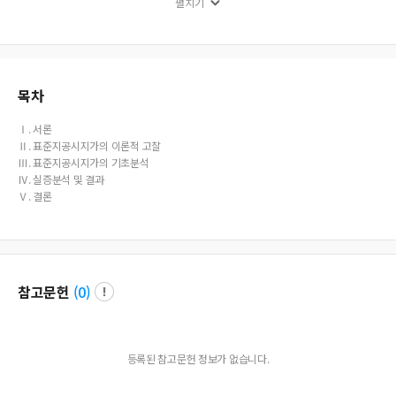
펼치기
ce, and their impact on actual officially announced land price. What we expec
t more is that a model analysis which allows more explanation on impacts of
factors and more precision of relationships of factors can be done.
목차
Ⅰ. 서론
Ⅱ. 표준지공시지가의 이론적 고찰
Ⅲ. 표준지공시지가의 기초분석
Ⅳ. 실증분석 및 결과
Ⅴ. 결론
참고문헌
(
0
)
등록된 참고문헌 정보가 없습니다.