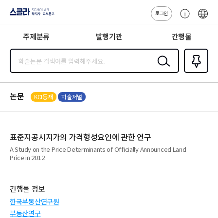
로그인
스콜라
고
ENG
SCHOLAR 학
객
지사·교보문고
주제분류
발행기관
간행물
센
터
검색
즐겨찾
기
0
논문
KCI등재
학술저널
표준지공시지가의 가격형성요인에 관한 연구
A Study on the Price Determinants of Officially Announced Land
Price in 2012
간행물 정보
한국부동산연구원
부동산연구