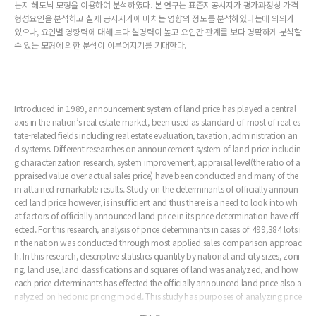
는지 헤도닉 모형을 이용하여 분석하였다. 본 연구는 표준지공시지가 평가과정상 가격
형성요인을 분석하고 실제 공시지가에 미치는 영향의 정도를 분석하였다는데 의의가
있으나, 요인별 영향력에 대해 보다 설명력이 높고 요인간 관계를 보다 명확하게 분석할
수 있는 모형에 의한 분석이 이루어지기를 기대한다.
Introduced in 1989, announcement system of land price has played a central
axis in the nation’s real estate market, been used as standard of most of real es
tate-related fields including real estate evaluation, taxation, administration an
d systems. Different researches on announcement system of land price includin
g characterization research, system improvement, appraisal level(the ratio of a
ppraised value over actual sales price) have been conducted and many of the
m attained remarkable results. Study on the determinants of officially announ
ced land price however, is insufficient and thus there is a need to look into wh
at factors of officially announced land price in its price determination have eff
ected. For this research, analysis of price determinants in cases of 499,384 lots i
n the nation was conducted through most applied sales comparison approac
h. In this research, descriptive statistics quantity by national and city sizes, zoni
ng, land use, land classifications and squares of land was analyzed, and how
each price determinants has effected the officially announced land price also a
nalyzed on hedonic pricing model. This study has purposes of analyzing price
determination factors in process of evaluation of officially announced land pri