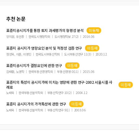
추천 논문
표준지공시지가
를 통한 토지 과세평가의 형평성 분석
미등재
양지원, 유선종
한국도시행정학회
도시행정학보 27(2)
2014.06
표준지
공시지가
영향요인 분석 및 적정성 검증 연구
미등재
정성욱, 이훈, 이영민
한국도시부동산학회
도시부동산연구 11(3)
2020.12
표준지공시지가
결정요인에 관한 연구
미등재
김태환, 노영학
한국부동산경영학회
부동산경영 0(11)
2015.06
표준지
의 특성이
공시지가
에 미치는 영향에 관한 연구-2002 서울시를 사
미등재
례로
노태욱
한국부동산분석학회
부동산학연구 10(2)
2004.12
표준지
공시지가
의 가격특성에 관한 연구
미등재
노태욱
한국부동산분석학회
부동산학연구 9(1)
2003.06