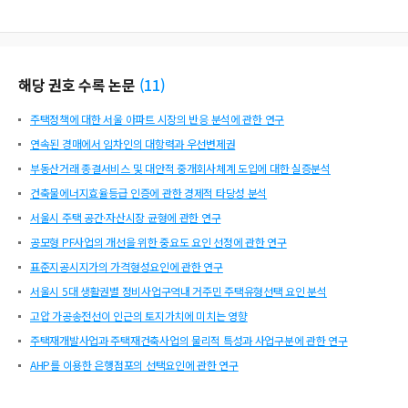
해당 권호 수록 논문
(
11
)
주택정책에 대한 서울 아파트 시장의 반응 분석에 관한 연구
연속된 경매에서 임차인의 대항력과 우선변제권
부동산거래 종결서비스 및 대안적 중개회사체계 도입에 대한 실증분석
건축물에너지효율등급 인증에 관한 경제적 타당성 분석
서울시 주택 공간·자산시장 균형에 관한 연구
공모형 PF사업의 개선을 위한 중요도 요인 선정에 관한 연구
표준지공시지가의 가격형성요인에 관한 연구
서울시 5대 생활권별 정비사업구역내 거주민 주택유형선택 요인 분석
고압 가공송전선이 인근의 토지가치에 미치는 영향
주택재개발사업과 주택재건축사업의 물리적 특성과 사업구분에 관한 연구
AHP를 이용한 은행점포의 선택요인에 관한 연구