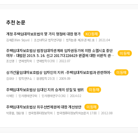
추천 논문
개정
주택임대차보호법
의 몇 가지 쟁점에 대한 평가
KCI등재
김세준(Kim Sejun)
조선대학교 법학연구원
법학논총 제28권 제1호
2021.04
주택임대차보호법
상 법정
임대차
관계와 임차권등기에 의한 소멸시효 중단
미등재
여부 - 대법원 2019. 5. 16. 선고 2017다226629 판결에 대한 비판적 관점
에서 -
조인영
연세법학회
연세법학 0(39)
2022.07
상가건물
임대차보호법
상 임차인의 지위 -
주택임대차보호법
과 관련하여-
미등재
김대규
법학연구소
원광법학 25(3)
2009.09
주택임대차보호법
상 임대인 지위 승계의 성질 및 범위
미등재
이혜민
민사판례연구회
민사판례연구 0(36)
2014.02
주택임대차보호법
상 최우선변제권에 대한 개선방안
미등재
박종렬, 정순형
한국컴퓨터정보학회
한국컴퓨터정보학회논문지 17(8)
2012.08