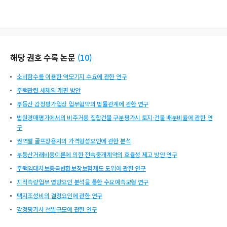
해당 권호 수록 논문
(
10
)
소비함수를 이용한 역모기지 수요에 관한 연구
주택관련 세제의 개편 방안
부동산 감정평가업상 업무협약의 법률관계에 관한 연구
법원경매평가에서의 비주거용 집합건물 구분평가시 토지·건물 배분비율에 관한 연
구
권역별 골프장용지의 가격형성요인에 관한 분석
부동산거래비용이론에 의한 전속중개계약의 효율성 제고 방안 연구
주택임대차보증금반환보장보험제도 도입에 관한 연구
지적측량업무 영향요인 분석을 통한 수요예측모형 연구
택지조성비의 결정요인에 관한 연구
감정평가사 선발규모에 관한 연구