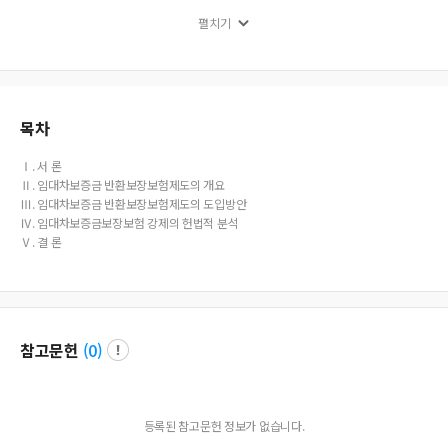
dingly, this paper examined the riskiness by compulsion with the introduction
펼치기
of Security Insurance System for efficient return of the deposit money for the le
ase of a house.
목차
Ⅰ. 서 론
Ⅱ. 임대차보증금 반환보장보험제도의 개요
Ⅲ. 임대차보증금 반환보장보험제도의 도입방안
Ⅳ. 임대차보증금보장보험 강제의 헌법적 분석
Ⅴ. 결 론
참고문헌
(
0
)
등록된 참고문헌 정보가 없습니다.