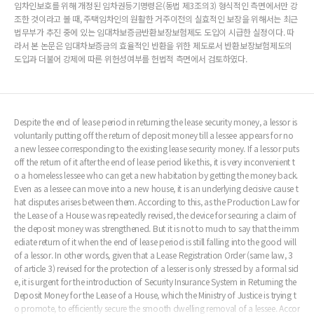
임차인보호를 위해 개정된 임차권등기명령은(동법 제3조의3) 형식적인 측면에서만 강
조한 것이라고 볼 때, 주택임차인의 원활한 거주이전의 실효적인 보장을 위해서는 최근
법무부가 추진 중에 있는 임대차보증금반환보장보험제도 도입이 시급한 실정이다. 따
라서 본 논문은 임대차보증금의 효율적인 반환을 위한 제도로서 반환보장보험제도의
도입과 더불어 강제에 따른 위헌성여부를 헌법적 측면에서 검토하였다.
Despite the end of lease period in returning the lease security money, a lessor is
voluntarily putting off the return of deposit money till a lessee appears for no
a new lessee corresponding to the existing lease security money. If a lessor puts
off the return of it after the end of lease period like this, it is very inconvenient t
o a homeless lessee who can get a new habitation by getting the money back.
Even as a lessee can move into a new house, it is an underlying decisive cause t
hat disputes arises between them. According to this, as the Production Law for
the Lease of a House was repeatedly revised, the device for securing a claim of
the deposit money was strengthened. But it is not to much to say that the imm
ediate return of it when the end of lease period is still falling into the good will
of a lessor. In other words, given that a Lease Registration Order (same law, 3
of article 3) revised for the protection of a lesser is only stressed by a formal sid
e, it is urgent for the introduction of Security Insurance System in Returning the
Deposit Money for the Lease of a House, which the Ministry of Justice is trying t
o promote, to efficiently secure the smooth dwelling removal of a lessee. Accor