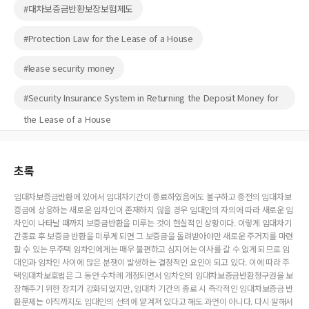
#대차보증금반환보장보험제도
#Protection Law for the Lease of a House
#lease security money
#Security Insurance System in Returning the Deposit Money for
the Lease of a House
초록
임대차보증금반환에 있어서 임대차기간이 종료하였음에도 불구하고 종전의 임대차보
증금에 상응하는 새로운 임차인이 존재하지 않을 경우 임대인의 자의에 따라 새로운 임
차인이 나타날 때까지 보증금반환을 미루는 것이 현실적인 상황이다. 이렇게 임대차기
간종료 후 보증금 반환을 미루게 되면 그 보증금을 돌려받아야만 새로운 주거지를 마련
할 수 있는 무주택 임차인에게는 매우 불편하고 심지어는 이사를 갈 수 없게 되므로 임
대인과 임차인 사이에 많은 분쟁이 발생하는 결정적인 요인이 되고 있다. 이에 따라 주
택임대차보호법은 그 동안 수차례 개정되면서 임차인의 임대차보증금반환청구권을 보
장해주기 위한 장치가 강화되었지만, 임대차 기간의 종료 시 즉각적인 임대차보증금 반
환문제는 아직까지도 임대인의 선의에 맡겨져 있다고 해도 과언이 아니다. 다시 말해서