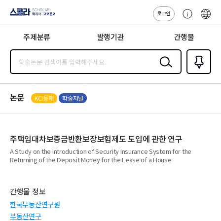
로그인
스콜라
고
ENG
SCHOLAR 학
객
지사·교보문고
주제분류
발행기관
간행물
센
터
검색
즐겨찾
기
0
논문
KCI등재
학술저널
주택임대차보증금반환보장보험제도 도입에 관한 연구
A Study on the Introduction of Security Insurance System for the
Returning of the Deposit Money for the Lease of a House
간행물 정보
한국부동산연구원
부동산연구