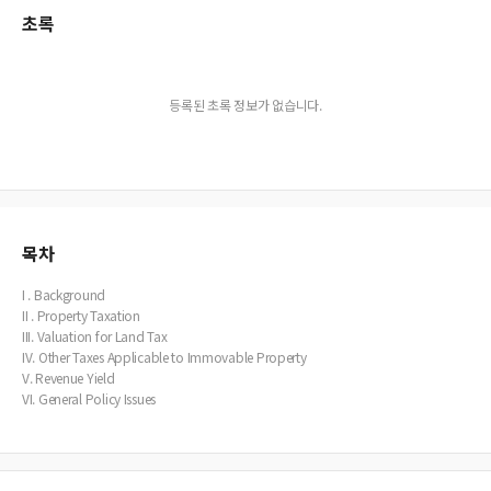
초록
등록된 초록 정보가 없습니다.
목차
I . Background
II . Property Taxation
III. Valuation for Land Tax
IV. Other Taxes Applicable to Immovable Property
V. Revenue Yield
VI. General Policy Issues