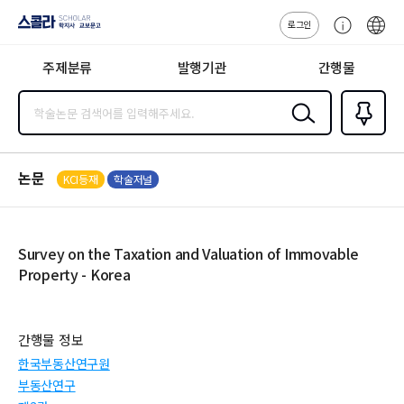
로그인
스콜라
고
ENG
SCHOLAR 학
객
지사·교보문고
주제분류
발행기관
간행물
센
터
검색
즐겨찾
기
0
논문
KCI등재
학술저널
Survey on the Taxation and Valuation of Immovable
Property - Korea
간행물 정보
한국부동산연구원
부동산연구