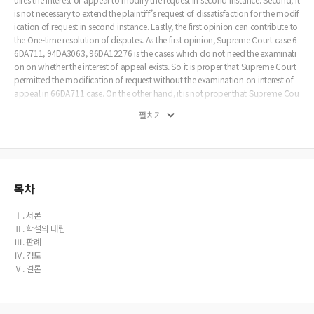
is not necessary to extend the plaintiff’s request of dissatisfaction for the modif
ication of request in second instance. Lastly, the first opinion can contribute to
the One-time resolution of disputes. As the first opinion, Supreme Court case 6
6DA711, 94DA3063, 96DA12276 is the cases which do not need the examinati
on on whether the interest of appeal exists. So it is proper that Supreme Court
permitted the modification of request without the examination on interest of
appeal in 66DA711 case. On the other hand, it is not proper that Supreme Cou
rt took the structure of logic that the modification of request is permitted beca
펼치기
use there was the interest of appeal in 94DA3063 case and 96DA12276 case.
목차
Ⅰ. 서론
Ⅱ. 학설의 대립
Ⅲ. 판례
Ⅳ. 검토
Ⅴ. 결론