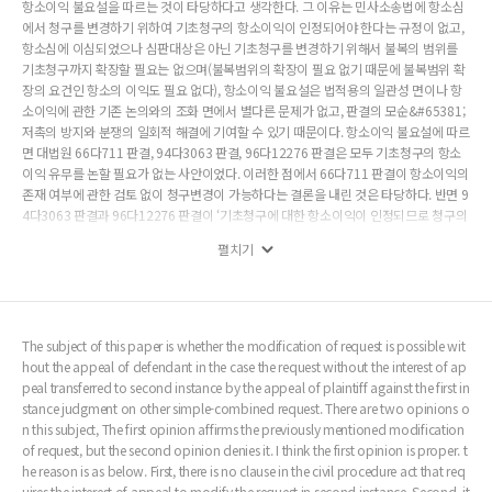
항소이익 불요설을 따르는 것이 타당하다고 생각한다. 그 이유는 민사소송법에 항소심
에서 청구를 변경하기 위하여 기초청구의 항소이익이 인정되어야 한다는 규정이 없고,
항소심에 이심되었으나 심판대상은 아닌 기초청구를 변경하기 위해서 불복의 범위를
기초청구까지 확장할 필요는 없으며(불복범위의 확장이 필요 없기 때문에 불복범위 확
장의 요건인 항소의 이익도 필요 없다), 항소이익 불요설은 법적용의 일관성 면이나 항
소이익에 관한 기존 논의와의 조화 면에서 별다른 문제가 없고, 판결의 모순&#65381;
저촉의 방지와 분쟁의 일회적 해결에 기여할 수 있기 때문이다. 항소이익 불요설에 따르
면 대법원 66다711 판결, 94다3063 판결, 96다12276 판결은 모두 기초청구의 항소
이익 유무를 논할 필요가 없는 사안이었다. 이러한 점에서 66다711 판결이 항소이익의
존재 여부에 관한 검토 없이 청구변경이 가능하다는 결론을 내린 것은 타당하다. 반면 9
4다3063 판결과 96다12276 판결이 ‘기초청구에 대한 항소이익이 인정되므로 청구의
변경이 허용된다’는 논리구조를 취한 것은 문제가 있다.
펼치기
The subject of this paper is whether the modification of request is possible wit
hout the appeal of defendant in the case the request without the interest of ap
peal transferred to second instance by the appeal of plaintiff against the first in
stance judgment on other simple-combined request. There are two opinions o
n this subject, The first opinion affirms the previously mentioned modification
of request, but the second opinion denies it. I think the first opinion is proper. t
he reason is as below. First, there is no clause in the civil procedure act that req
uires the interest of appeal to modify the request in second instance. Second, it