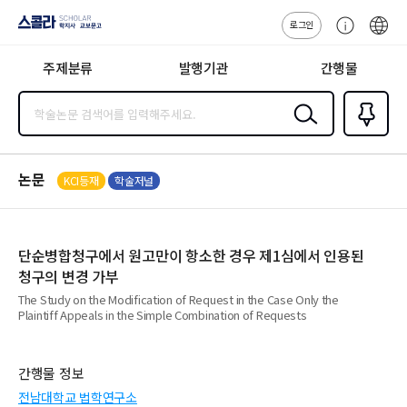
로그인
스콜라
고
ENG
SCHOLAR 학
객
지사·교보문고
주제분류
발행기관
간행물
센
터
검색
즐겨찾
기
0
논문
KCI등재
학술저널
단순병합청구에서 원고만이 항소한 경우 제1심에서 인용된
청구의 변경 가부
The Study on the Modification of Request in the Case Only the
Plaintiff Appeals in the Simple Combination of Requests
간행물 정보
전남대학교 법학연구소