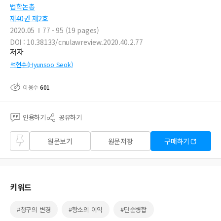
법학논총
제40권 제2호
2020.05
77 - 95 (19 pages)
DOI : 10.38133/cnulawreview.2020.40.2.77
저자
석현수(Hyunsoo Seok)
이용수
601
인용하기
공유하기
즐겨
원문보기
원문저장
구매하기
찾기
키워드
#청구의 변경
#항소의 이익
#단순병합