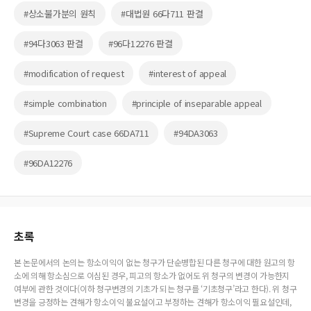
#상소불가분의 원칙
#대법원 66다711 판결
#94다3063 판결
#96다12276 판결
#modification of request
#interest of appeal
#simple combination
#principle of inseparable appeal
#Supreme Court case 66DA711
#94DA3063
#96DA12276
초록
본 논문에서의 논의는 항소이익이 없는 청구가 단순병합된 다른 청구에 대한 원고의 항
소에 의해 항소심으로 이심된 경우, 피고의 항소가 없어도 위 청구의 변경이 가능한지
여부에 관한 것이다(이하 청구변경의 기초가 되는 청구를 ‘기초청구’라고 한다). 위 청구
변경을 긍정하는 견해가 항소이익 불요설이고 부정하는 견해가 항소이익 필요설인데,