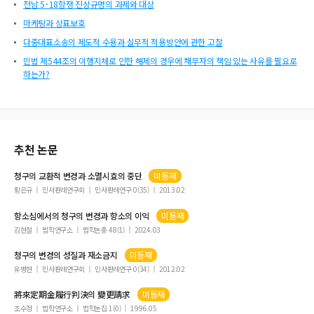
전남 5･18항쟁 진상규명의 과제와 대상
마케팅과 상표보호
다중대표소송의 제도적 수용과 실무적 적용방안에 관한 고찰
민법 제544조의 이행지체로 인한 해제의 경우에 채무자의 책임 있는 사유를 필요로
하는가?
추천 논문
청구의
교환적
변경
과 소멸시효의 중단
미등재
황은규
민사판례연구회
민사판례연구 0(35)
2013.02
항소심에서의
청구의
변경
과 항소의 이익
미등재
김현철
법학연구소
법학논총 48(1)
2024.03
청구의
변경
의 성질과 재소금지
미등재
유병현
민사판례연구회
민사판례연구 0(34)
2012.02
將來定期金履行判決의
變更請求
미등재
조수정
법학연구소
법학논집 1(0)
1996.05