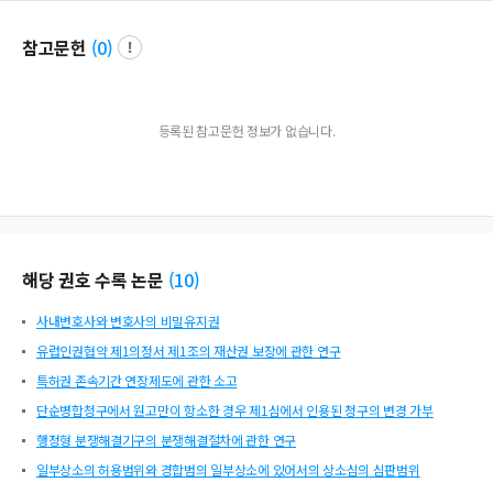
참고문헌
(
0
)
등록된 참고문헌 정보가 없습니다.
해당 권호 수록 논문
(
10
)
사내변호사와 변호사의 비밀유지권
유럽인권협약 제1의정서 제1조의 재산권 보장에 관한 연구
특허권 존속기간 연장제도에 관한 소고
단순병합청구에서 원고만이 항소한 경우 제1심에서 인용된 청구의 변경 가부
행정형 분쟁해결기구의 분쟁해결절차에 관한 연구
일부상소의 허용범위와 경합범의 일부상소에 있어서의 상소심의 심판범위