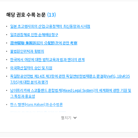
해당 권호 수록 논문
(
13
)
일본 초고령사회의 산업·고용정책의 최신동향과 시사점
일조권침해로 인한 손해배상청구
證券關聯 集團訴訟의 分配節次에 관한 考察
불법원인위탁과 횡령죄
한국에서 여성에 대한 법학교육과 법과 젠더의 관계
외국파산절차의 승인 및 지원
독일항공안전법 제14조 제3항에 관한 독일연방헌법재판소 판결(BVerfG, 1BvR35
7/05)에 대한 분석과 평가
남아프리카와 스코틀랜드 혼합법계(Mixed Legal System)의 세계화에 관한 기원 및
그 특징과 중요성
한스 켈젠(Hans Kelsen)과 순수법론
契約의 拘束力과 契約責任論의 展開
펼치기
契約の拘束力と契約責任論の展開
발간사
THE ORIGIN, CHARACTERISTICS AND IMPORTANCE FOR GLOBALISATION OF