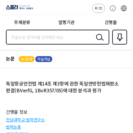
로그인
스콜라
고
ENG
SCHOLAR 학
객
지사·교보문고
주제분류
발행기관
간행물
센
터
검색
즐겨찾
기
0
논문
KCI등재
학술저널
독일항공안전법 제14조 제3항에 관한 독일연방헌법재판소
판결(BVerfG, 1BvR357/05)에 대한 분석과 평가
간행물 정보
전남대학교 법학연구소
법학논총