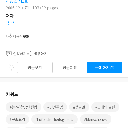
제26권 제1호
2006.12
71 - 102 (32 pages)
저자
정문식
이용수
606
인용하기
공유하기
즐겨
원문보기
원문저장
구매하기
찾기
키워드
#(독일)항공안전법
#인간존엄
#생명권
#군대의 권한
#구출요격
#Luftsicherheitsgesetz
#Menschenwü