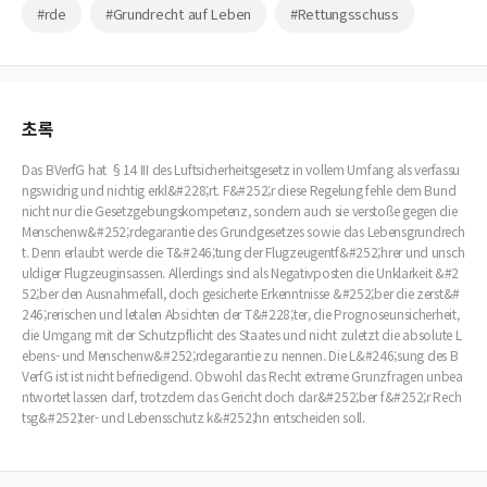
#rde
#Grundrecht auf Leben
#Rettungsschuss
초록
Das BVerfG hat §14 III des Luftsicherheitsgesetz in vollem Umfang als verfassu
ngswidrig und nichtig erkl&#228;rt. F&#252;r diese Regelung fehle dem Bund
nicht nur die Gesetzgebungskompetenz, sondern auch sie verstoße gegen die
Menschenw&#252;rdegarantie des Grundgesetzes sowie das Lebensgrundrech
t. Denn erlaubt werde die T&#246;tung der Flugzeugentf&#252;hrer und unsch
uldiger Flugzeuginsassen. Allerdings sind als Negativposten die Unklarkeit &#2
52;ber den Ausnahmefall, doch gesicherte Erkenntnisse &#252;ber die zerst&#
246;rerischen und letalen Absichten der T&#228;ter, die Prognoseunsicherheit,
die Umgang mit der Schutzpflicht des Staates und nicht zuletzt die absolute L
ebens- und Menschenw&#252;rdegarantie zu nennen. Die L&#246;sung des B
VerfG ist ist nicht befriedigend. Obwohl das Recht extreme Grunzfragen unbea
ntwortet lassen darf, trotzdem das Gericht doch dar&#252;ber f&#252;r Rech
tsg&#252;ter- und Lebensschutz k&#252;hn entscheiden soll.