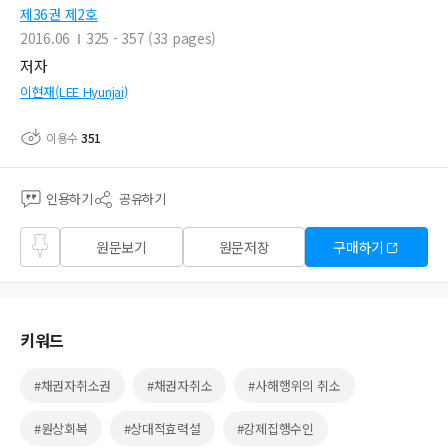
제36권 제2호
2016.06
325 - 357 (33 pages)
저자
이현재(LEE Hyunjai)
이용수
351
인용하기
공유하기
즐겨
원문보기
원문저장
구매하기
찾기
키워드
#채권자취소권
#채권자취소
#사해행위의 취소
#원상회복
#상대적효력설
#강제집행수인