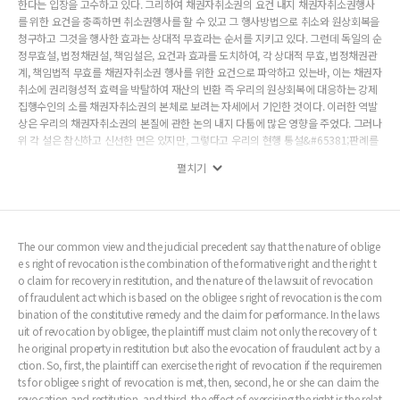
한다는 입장을 고수하고 있다. 그리하여 채권자취소권의 요건 내지 채권자취소권행사
를 위한 요건을 충족하면 취소권행사를 할 수 있고 그 행사방법으로 취소와 원상회복을
청구하고 그것을 행사한 효과는 상대적 무효라는 순서를 지키고 있다. 그런데 독일의 순
정무효설, 법정채권설, 책임설은, 요건과 효과를 도치하여, 각 상대적 무효, 법정채권관
계, 책임법적 무효를 채권자취소권 행사를 위한 요건으로 파악하고 있는바, 이는 채권자
취소에 권리형성적 효력을 박탈하여 재산의 반환 즉 우리의 원상회복에 대응하는 강제
집행수인의 소를 채권자취소권의 본체로 보려는 자세에서 기인한 것이다. 이러한 역발
상은 우리의 채권자취소권의 본질에 관한 논의 내지 다툼에 많은 영향을 주었다. 그러나
위 각 설은 참신하고 신선한 면은 있지만, 그렇다고 우리의 현행 통설&#65381;판례를
대체할만한 정도의 장점을 가진 것은 아니다. 우리의 채권자취소권의 본질론은 제407
펼치기
조를 무시하고 논할 수 없다고 생각된다. 법정채권설의 논의 부분에서 보았듯이, 채무자
앞으로 재산을 회복시키지 않은 상태에서 강제집행을 할 수 있게 하는 것은 채무자의 다
른 채권자들의 보호에 미흡할 수밖에 없다. 따라서 채권자취소권의 행사방법으로 취소
의 선언을 구하고 그 취소로 인하여 채무자 명의로 환원하는 방법이 여러 이해관계인들
의 법률관계를 명확하게 하고 간명하게 할 수 있다고 본다. 그러나 취소의 효과가 ‘무
The our common view and the judicial precedent say that the nature of oblige
효’라는 근거, 그 무효가 ‘물권적’이라는 근거, 그리고 ‘상대적’이라는 근거 등에 관한 법
e s right of revocation is the combination of the formative right and the right t
적 근거를 마련하는 것이 시급하다고 본다. 또 채권자취소 내지 사해행위의 취소의 고유
o claim for recovery in restitution, and the nature of the lawsuit of revocation
한 법리를 따로 규정하거나 개념을 정의할 필요가 있다고 본다. 채권자취소가 민법상의
of fraudulent act which is based on the obligee s right of revocation is the com
일반적인 취소와 용어가 동일하더라도 채권자취소권의 행사방법으로써의 취소와 민법
bination of the constitutive remedy and the claim for performance. In the laws
상의 일반적인 취소의 의미, 요건, 효력 등에서 전혀 다르다는 점은 이미 판례도 인식하
uit of revocation by obligee, the plaintiff must claim not only the recovery of t
고 있는 터이다. 그러므로 엄밀하게 말하면 우리의 판례는 ‘상대적 효력설’이지 ‘상대적
he original property in restitution but also the evocation of fraudulent act by a
무효설’이 아니라고 본다. 우리 판례도 드러내놓고 취소의 효과를 무효라고 선언한 적이
ction. So, first, the plaintiff can exercise the right of revocation if the requiremen
없다. 그러므로 채권자취소의 효과에 물권적 무효를 줄 것인지에 대한 재검토가 필요하
ts for obligee s right of revocation is met, then, second, he or she can claim the
다고 본다.
revocation and restitution, and third, the effect of exercising the right is the relat