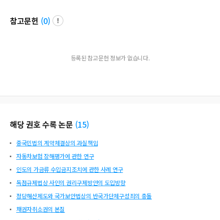
참고문헌
(
0
)
등록된 참고문헌 정보가 없습니다.
해당 권호 수록 논문
(
15
)
중국민법의 계약체결상의 과실책임
자동차보험 장해평가에 관한 연구
인도의 가금류 수입금지조치에 관한 사례 연구
독점규제법상 사인의 권리구제방안의 도입방향
정당해산제도와 국가보안법상의 반국가단체구성죄의 충돌
채권자취소권의 본질