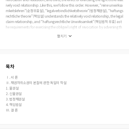
ively void relationship. Like this, we follow this order. However, “reine unwirksa
mkeitslehren”(순정무효설), “legalverbindlichkeitstheorie”(법정채권설), “haftungs
rechtliche theorie”(책임설) understands the relatively void relationship, the legal
claim relationship, and “haftungsrechtliche Unwirksamkeit”(책임법적 무효) as t
he requirements for exercising the obligee’s right of revocation by adversing th
e requirements and the effect, and this attitude is originated from the position
펼치기
trying to see the recovery of the original property by depriving formative effect
from revocation by obligee which corresponds to the claim for acceptance of
compulsory execution, namely the restitution in Korea law system as the natur
e of obligee s right of revocation. This inverse idea have affected the discussion
s or the disagreements on the nature of the obligee’s right of revocation a lot.
Even though these theories are fresh and novel, they don’t have advantages fo
목차
r substituting our law system. In our law system, the nature of the obligee’s righ
t of revocation cannot be discussed without Article 407 of the Civil Act. It woul
Ⅰ. 서 론
d be inadequate for protecting the obligor’s other obligee to make the compu
Ⅱ. 채권자취소권의 본질에 관한 독일의 학설
lsory execution possible without recovering the original property to the obligo
1. 물권설
r. So, it can make legal relation of many interested parties clear and simple to c
2. 신물권설
laim the declaration of the revocation and recover the original property to the
3. 법정채권설
obligor by the revocation by exercising the obligee s right of revocation.
4. 책임법설
Ⅲ. 결 론