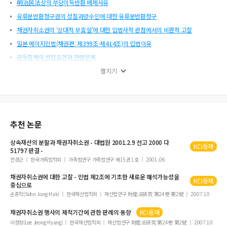
明治民法상의 부당이득반환 배제사유
유류분반환청구권의 성질과양수인에 대한 유류분반환청구
채권자취소권의 ‘상대적 무효설’에 대한 입법사적 관점에서의 비판적 고찰
일본 메이지민법(채권편: 제399조-제414조)의 입법이유
균등침해의 성립요건과 관련문제
환경피해구제에 관한 연구
펼치기
유전자원 출처공개제도의 도입방안에 관한 연구
관습상의 법정지상권의 공간적 성립범위 및 내용
부당해고에 따른 불법행위의 인정요건과 법률효과
추천 논문
상속재산의 분할과
채권자취소권
- 대법원 2001.2.9 선고 2000 다
KCI등재
51797 판결 -
전경근
한국가족법학회
가족법연구 가족법연구 제15권 1호
2001.06
채권자취소권
에 대한 고찰 - 민법 제2조에 기초한 새로운 해석가능성을
KCI등재
중심으로
손종학(Sohn Jong-Hak)
한국재산법학회
재산법연구 財産法硏究 第24卷 第2號
2007.10
채권자취소권
행사의 제척기간에 관한 판례의 동향
KCI등재
이정향(Lee Jeong-Hyang)
한국재산법학회
재산법연구 財産法硏究 第24卷 第2號
2007.10