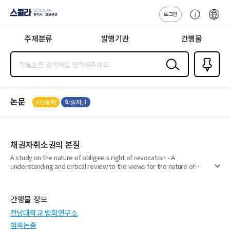
로그인
스콜라
고
ENG
SCHOLAR 학
객
지사·교보문고
주제분류
발행기관
간행물
센
터
검색
즐겨찾
기
0
논문
KCI등재
학술저널
채권자취소권의 본질
A study on the nature of obligee s right of revocation - A
understanding and critical review to the views for the nature of
펼
obligee s right of revocation in Germany
치
기
간행물 정보
전남대학교 법학연구소
법학논총