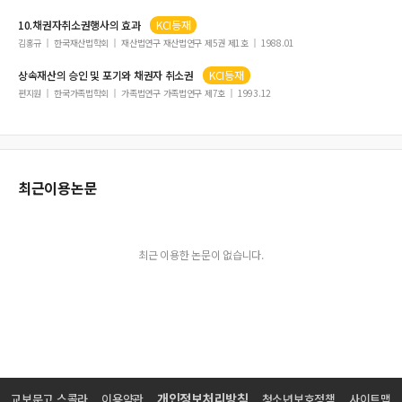
10.
채권자취소권
행사의 효과
KCI등재
김홍규
한국재산법학회
재산법연구 재산법연구 제5권 제1호
1988.01
상속재산의 승인 및 포기와
채권자
취소권
KCI등재
편지원
한국가족법학회
가족법연구 가족법연구 제7호
1993.12
최근이용논문
최근 이용한 논문이 없습니다.
개인정보처리방침
교보문고 스콜라
이용약관
청소년보호정책
사이트맵