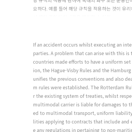
당 규칙의 적용에 관하여 국내의 화주 또는 운송인
요하다. 예를 들어 해당 규칙을 적용하는 것이 유
서 해당 규칙의 당사국을 제외할 수 있다.
If an accident occurs whilst executing an int
parties. A problem that can arise with this i
countries made efforts to have a uniform set 
ion, the Hague-Visby Rules and the Hamburg R
unifies the previous conventions and also de
m rules were established. The Rotterdam Rul
r the existing system of treaties, whilst resp
multimodal carrier is liable for damages to t
ed to multimodal transport, uniform liability
lities applying to contracts that include an
e any regulations in pertaining to non-mariti