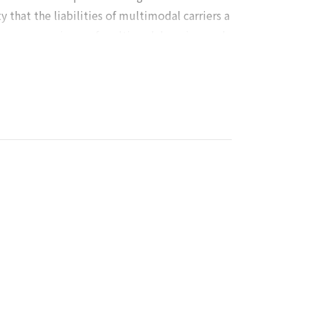
ty that the liabilities of multimodal carriers a
insurance premiums of multimodal carriers and
refore, in considering the ratification of the
ther, the fact that a domestic/Korean cargo-
gnized and the legal issues should be reviewe
 party from a signatory nation can be included
ded from a carriage leg to avoid the applicati