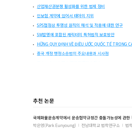
산업재산권분쟁 활성화를 위한 법제 정비
인보험 계약에 있어서 태아의 지위
SPS협정상 투명성 원칙의 해석 및 적용에 대한 연구
SW발명에 포함된 캐릭터의 특허법적 보호방안
HỮNG QUY ĐỊNH VỀ ĐIỀU ƯỚC QUỐC TẾ TRONG C
중국 개정 행정소송법의 주요내용과 시사점
日本における個人情報保護法の動向
平和主義と憲法改正
Friedrich Müller의 규범구체화 방법론
立憲主義の思想と展開
추천 논문
인터넷상 ‘아우슈비츠 거짓말’에 대한 독일 연방대법원 판
유치권 부존재 확인소송에서 판단범위
국제화물운송계약에서 운송협약규정간 충돌가능성에 관한 
헌법재판으로서 국민투표소송
박은영(Park Eunyoung)
전남대학교 법학연구소
법학
로테르담 규칙에서 복합운송인 및 하수운송인의 책임에 