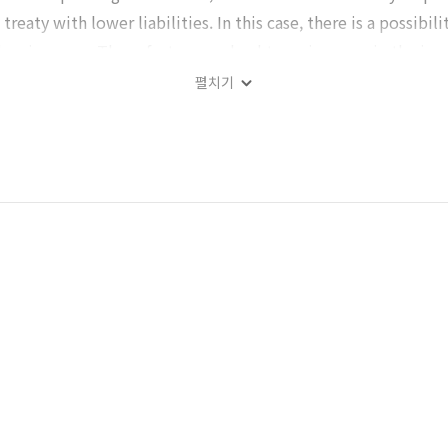
reaty with lower liabilities. In this case, there is a possibili
a leg, increase. These factors can lead to an increase in the 
in turn can result in increased burden on the cargo-owner. The
펼치기
us approach in relation to the abovementioned problem. Fur
ties on the ratification of the Rotterdam Rules must be reco
mple, if it is advantageous to apply the rules, a contractual
y application of the rules, or a signatory nation can be exclu