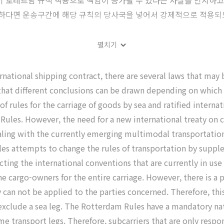
이 로테르담 규칙 적용으로 책임이 증가될 수 있다는 사실을 인지하고
리하다면 운송구간에 해당 규칙의 당사국을 넣어서 강제적으로 적용되
펼치기
ernational shipping contract, there are several laws that ma
s that different conclusions can be drawn depending on which l
of rules for the carriage of goods by sea and ratified inter
ules. However, the need for a new international treaty on co
aling with the currently emerging multimodal transportation
es attempts to change the rules of transportation by suppl
ecting the international conventions that are currently in use
he cargo-owners for the entire carriage. However, there is a
 can not be applied to the parties concerned. Therefore, this
d exclude a sea leg. The Rotterdam Rules have a mandatory na
me transport legs. Therefore, subcarriers that are only resp