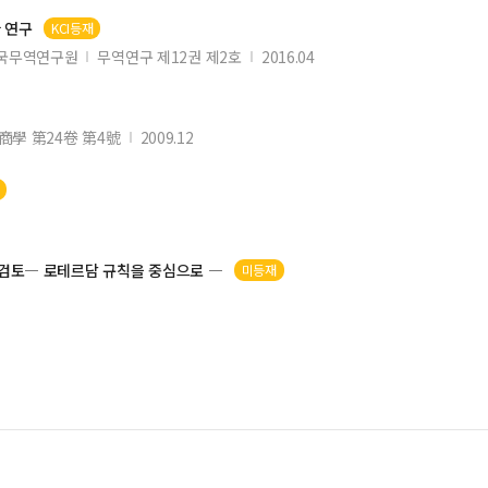
 연구
KCI등재
국무역연구원
무역연구 제12권 제2호
2016.04
商學 第24卷 第4號
2009.12
 검토―
로테르담
규칙
을 중심으로 ―
미등재