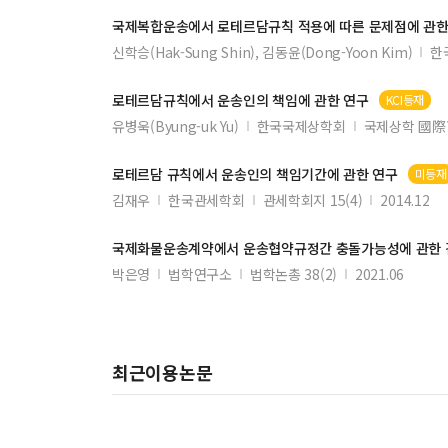
청구범위의 해석과 그 관련문제
국제복합운송에서
로테르담규칙
적용에 따른 문제점에 관한
신학승(Hak-Sung Shin), 김동윤(Dong-Yoon Kim)
한
항소심에서의 심판대상과 그 변경의 한계
학생인권조례안의 위법성 여부
로테르담규칙
에서 운송인의 책임에 관한 연구
KCI등재
증권관련 집단소송법에서의 청구권경합
유병욱(Byung-uk Yu)
한국국제상학회
국제상학 國際
로테르담
규칙
에서 운송인의 책임기간에 관한 연구
미등재
김재우
한국관세학회
관세학회지 15(4)
2014.12
국제화물운송계약에서 운송협약규정간 충돌가능성에 관한
박은영
법학연구소
법학논총 38(2)
2021.06
최근이용논문