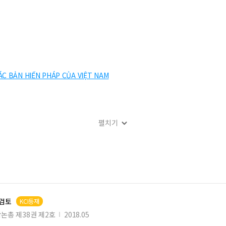
ÁC BẢN HIẾN PHÁP CỦA VIỆT NAM
펼치기
례 고찰
검토
KCI등재
논총 제38권 제2호
2018.05
관한 고찰