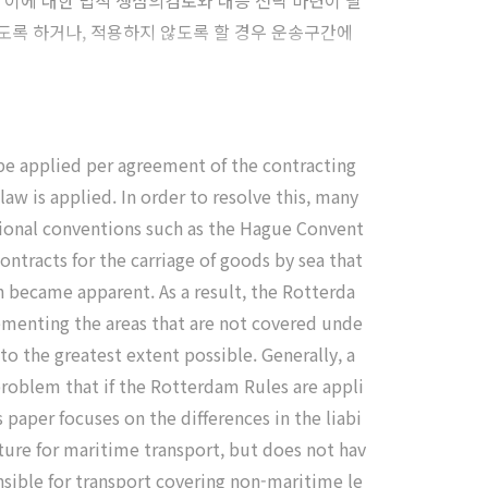
 이에 대한 법적 쟁점의검토와 대응 전략 마련이 필
도록 하거나, 적용하지 않도록 할 경우 운송구간에
y be applied per agreement of the contracting
aw is applied. In order to resolve this, many
national conventions such as the Hague Convent
ntracts for the carriage of goods by sea that
 became apparent. As a result, the Rotterda
ementing the areas that are not covered unde
 to the greatest extent possible. Generally, a
 problem that if the Rotterdam Rules are appli
 paper focuses on the differences in the liabi
ture for maritime transport, but does not hav
onsible for transport covering non-maritime le