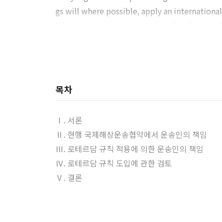
gs will where possible, apply an international t
nd sub-carriers that are responsible for a se
sub-carriers responsible for a sea leg, which 
Rotterdam Rules, Korea should take a cautio
owner or a carrier may have increased liabili
d and a mitigation strategy prepared. For exa
목차
on that carriage leg so that there is mandator
on of the rules.
Ⅰ. 서론
Ⅱ. 현행 국제해상운송협약에서 운송인의 책임
Ⅲ. 로테르담 규칙 적용에 의한 운송인의 책임
Ⅳ. 로테르담 규칙 도입에 관한 검토
Ⅴ. 결론