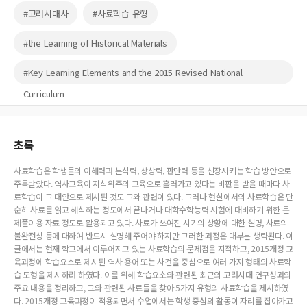
#고려시대사
#사료학습 유형
#the Learning of Historical Materials
#Key Learning Elements and the 2015 Revised National
Curriculum
초록
사료학습은 학생들의 이해력과 분석력, 상상력, 판단력 등을 신장시키는 학습 방안으로
주목받았다. 역사교육이 지식위주의 교육으로 흘러가고 있다는 비판을 받을 때마다 사
료학습이 그 대안으로 제시된 것도 그와 관련이 있다. 그러나 현실에서의 사료학습은 단
순히 사료를 읽고 해석하는 정도에서 끝나거나 대학수학능력 시험에 대비하기 위한 문
제풀이용 자료 정도로 활용되고 있다. 사료가 쓰여진 시기의 상황에 대한 설명, 사료의
불완전성 등에 대하여 반드시 설명해 주어야 하지만 그러한 과정은 대부분 생략된다. 이
글에서는 현재 학교에서 이루어지고 있는 사료학습의 문제점을 지적하고, 2015개정 교
육과정에 학습요소로 제시된 역사 용어 또는 사건을 중심으로 여러 가지 형태의 사료학
습 모형을 제시하려 하였다. 이를 위해 학습요소와 관련된 최근의 고려시대 연구성과의
주요 내용을 정리하고, 그와 관련된 사료들을 찾아 5가지 유형의 사료학습을 제시하였
다. 2015개정 교육과정이 적용되면서 수업에서는 학생 중심의 활동이 자리를 잡아가고