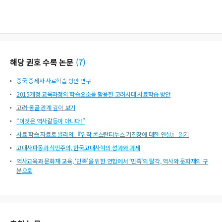
해당 권호 수록 논문
(
7
)
중국 중세사 사료학습 방안 연구
2015개정 교육과정의 학습요소를 활용한 고려시대 사료학습 방안
고려-몽골 관계 깊이 보기
“이것은 역사갈등이 아니다!”
사료 학습 자료로 발라의 『위작 콘스탄티누스 기진장에 대한 연설』 읽기
고대사파동과 식민주의, 한국고대사학의 성과와 과제
역사교육과 문화재 교육, ‘민족’을 위한 연합에서 ‘민족’의 탈각, 역사와 문화재의 구
분으로