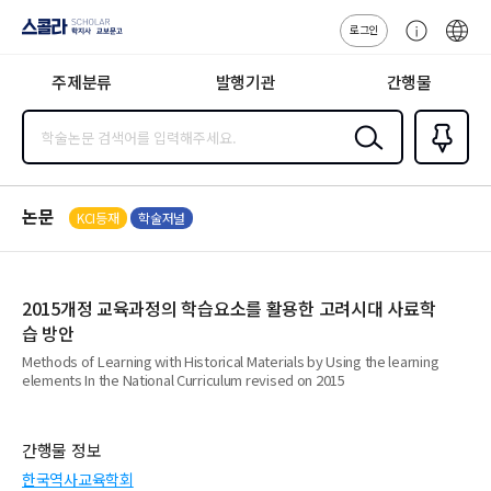
로그인
스콜라
고
ENG
SCHOLAR 학
객
지사·교보문고
주제분류
발행기관
간행물
센
터
검색
즐겨찾
기
0
논문
KCI등재
학술저널
2015개정 교육과정의 학습요소를 활용한 고려시대 사료학
습 방안
Methods of Learning with Historical Materials by Using the learning
elements In the National Curriculum revised on 2015
간행물 정보
한국역사교육학회