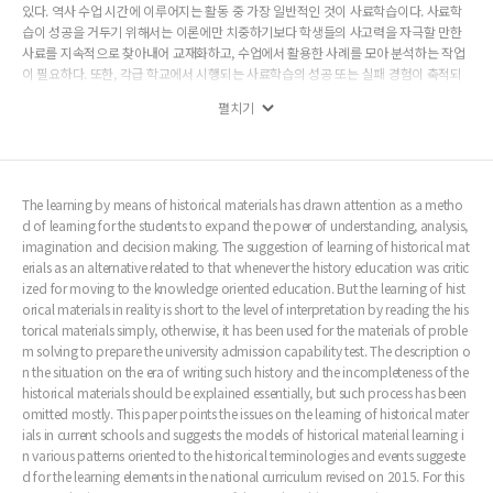
있다. 역사 수업 시간에 이루어지는 활동 중 가장 일반적인 것이 사료학습이다. 사료학
습이 성공을 거두기 위해서는 이론에만 치중하기보다 학생들의 사고력을 자극할 만한
사료를 지속적으로 찾아내어 교재화하고, 수업에서 활용한 사례를 모아 분석하는 작업
이 필요하다. 또한, 각급 학교에서 시행되는 사료학습의 성공 또는 실패 경험이 축적되
고, 체계적으로 정리되어야 할 필요가 있다.
펼치기
The learning by means of historical materials has drawn attention as a metho
d of learning for the students to expand the power of understanding, analysis,
imagination and decision making. The suggestion of learning of historical mat
erials as an alternative related to that whenever the history education was critic
ized for moving to the knowledge oriented education. But the learning of hist
orical materials in reality is short to the level of interpretation by reading the his
torical materials simply, otherwise, it has been used for the materials of proble
m solving to prepare the university admission capability test. The description o
n the situation on the era of writing such history and the incompleteness of the
historical materials should be explained essentially, but such process has been
omitted mostly. This paper points the issues on the learning of historical mater
ials in current schools and suggests the models of historical material learning i
n various patterns oriented to the historical terminologies and events suggeste
d for the learning elements in the national curriculum revised on 2015. For this