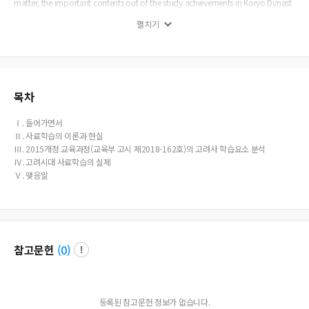
matter, the important contents out of the study achievements in Koryo Dynast
y related to the learning elements were summarized and learning models were
펼치기
made by discovering the historical materials related thereto. The activities orie
nted to the students have been being settled in the class while the education cu
rriculum revised on 2015 adopted. The most general thing out of the activities
made in the history lessons is the study on historical materials. For the success
of historical material learning, making text material by discovering the historic
al materials consistently which will activate the thinking power of the students
목차
rather than weighting to the theories and analysis by collecting the historical c
ases used in the class are essential. Moreover, the experience on the success or f
Ⅰ. 들어가면서
ailure of the learning of historical materials shall be accumulated and arrange
Ⅱ. 사료학습의 이론과 현실
d systematically
Ⅲ. 2015개정 교육과정(교육부 고시 제2018-162호)의 고려사 학습요소 분석
Ⅳ. 고려시대 사료학습의 실제
Ⅴ. 맺음말
참고문헌
(
0
)
등록된 참고문헌 정보가 없습니다.