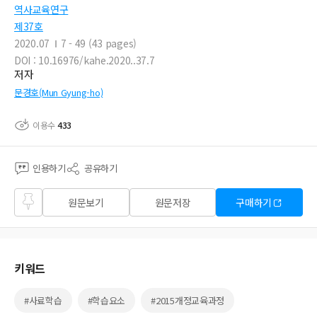
역사교육연구
제37호
2020.07
7 - 49 (43 pages)
DOI : 10.16976/kahe.2020..37.7
저자
문경호(Mun Gyung-ho)
이용수
433
인용하기
공유하기
즐겨
원문보기
원문저장
구매하기
찾기
키워드
#사료학습
#학습요소
#2015개정교육과정