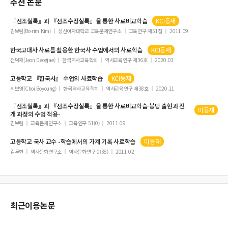
추천 논문
『선조실록』과 『선조수정실록』을 통한
사료
비교
학습
KCI등재
김보림(Bo-rim Kim)
성신여자대학교 교육문제연구소
교육연구 제51집
2011.09
한국고대사
사료
를 활용한 한국사 수업에서의
사료학습
KCI등재
전덕재(Jeon Deogjae)
한국역사교육학회
역사교육연구 제36호
2020.03
고등학교 『한국사』 수업의
사료학습
KCI등재
최보영(Choi Boyoung)
한국역사교육학회
역사교육연구 제38호
2020.11
『선조실록』과 『선조수정실록』을 통한
사료
비교
학습
-붕당 출현과 전
미등재
개 과정의 수업 적용-
김보림
교육문제연구소
교육연구 51(0)
2011.09
고등학교 국사 교수 -
학습
에서의 가계 기록
사료학습
미등재
김두헌
역사문화연구소
역사문화연구 0(38)
2011.02
최근이용논문