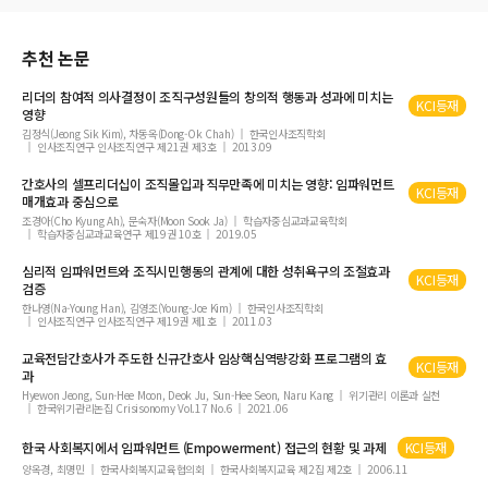
국민연금기금의 주식매매가 주식 가격에 미치는 영향에 관한 연구
손해보험회사의 손해율 및 사업비율의 가치관련성에 관한 연구
추천 논문
The Effect of Characteristic Change of Interest Rate Behavior on SME Loan B
리더의 참여적 의사결정이 조직구성원들의 창의적 행동과 성과에 미치는
usiness of Banks
KCI등재
영향
Analysis of Economic Factors Affecting Propensity to Consume
김정식(Jeong Sik Kim), 차동옥(Dong-Ok Chah)
한국인사조직학회
인사조직연구 인사조직연구 제21권 제3호
2013.09
이분형 반복측정 자료와 생존 자료의 결합분석 모형
간호사의 셀프리더십이 조직몰입과 직무만족에 미치는 영향:
임파워먼트
P지역 해군 군인의 건강증진행위에 영향을 미치는 요인
KCI등재
매개효과 중심으로
지식 경제 발전에 따른 근로자의 산업안전보건 분야에서의 문제점
조경아(Cho Kyung Ah), 문숙자(Moon Sook Ja)
학습자중심교과교육학회
학습자중심교과교육연구 제19권 10호
2019.05
골프클럽 소비자의 브랜드 진정성이 브랜드 애착 및 구매행동에 미치는 영향
심리적
임파워먼트
와 조직시민행동의 관계에 대한 성취욕구의 조절효과
비모수 방법에 의한 다변량 검정절차에 대한 고찰과 그 이후
KCI등재
검증
미혼 여성의 자아실현, 양성평등의식과 결혼관간의 구조적 관계분석
한나영(Na-Young Han), 김영조(Young-Joe Kim)
한국인사조직학회
인사조직연구 인사조직연구 제19권 제1호
2011.03
기관투자자들의 유형에 따른 투자성과 차이 분석
교육전담간호사가 주도한 신규간호사 임상핵심역량강화 프로그램의 효
간호 대학생의 공감 능력 및 자아 탄력성과 임상수행능력의 관계
KCI등재
과
Hyewon Jeong, Sun-Hee Moon, Deok Ju, Sun-Hee Seon, Naru Kang
Moderately Clipped LASSO for the Sparse High-Dimensional Logistic Regress
위기관리 이론과 실천
한국위기관리논집 Crisisonomy Vol.17 No.6
2021.06
ion Models
연관성의 방향을 고려한 종속 요인 기반 흥미도 측도의 고찰
한국 사회복지에서
임파워먼트
(Empowerment) 접근의 현황 및 과제
KCI등재
양옥경, 최명민
한국사회복지교육협의회
한국사회복지교육 제2집 제2호
2006.11
골프웨어 브랜드 개성과 자아 이미지 분석에 따른 포지셔닝 전략