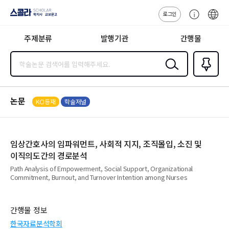
로그인
스콜라
고
ENG
SCHOLAR 학
객
지사·교보문고
주제분류
발행기관
간행물
센
터
검색
즐겨찾
기
0
논문
KCI등재
학술저널
임상간호사의 임파워먼트, 사회적 지지, 조직몰입, 소진 및
이직의도간의 경로분석
Path Analysis of Empowerment, Social Support, Organizational
Commitment, Burnout, and Turnover Intention among Nurses
간행물 정보
한국자료분석학회