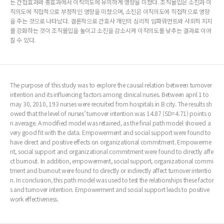
는 간접효과와 총효과에서 이직의도에 유의하게 영향을 미쳤다. 조직몰입은 소진과 이
직의도에 직접적으로 부정적인 영향을 미쳤으며, 소진은 이직의도에 직접적으로 영향
을 주는 것으로 나타났다. 결론적으로 간호사 개인의 심리적 임파워먼트와 사회적 지지
를 강화하는 것이 조직몰입을 높이고 소진을 감소시켜 이직의도를 낮추는 결과로 이어
질 수 있다.
The purpose of this study was to explore the causal relation between turnover
intention and its influencing factors among clinical nurses. Between april 1 to
may 30, 2010, 193 nurses were recruited from hospitals in B city. The results sh
owed that the level of nurses’ turnover intention was 14.87 (SD=4.71) points o
n average. A modified model was retained, as the final path model showed a
very good fit with the data. Empowerment and social support were found to
have direct and positive effects on organizational commitment. Empowerme
nt, social support and organizational commitment were found to directly affe
ct burnout. In addition, empowerment, social support, organizational commi
tment and burnout were found to directly or indirectly affect turnover intentio
n. In conclusion, this path model was used to test the relationships these factor
s and turnover intention. Empowerment and social support leads to positive
work effectiveness.