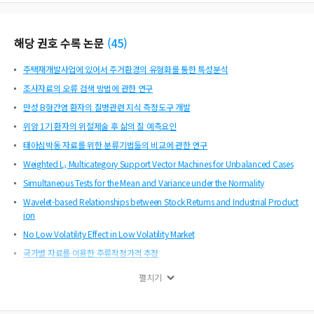
해당 권호 수록 논문
(
45
)
주택재개발사업에 있어서 주거환경의 유형화를 통한 특성분석
조사자료의 오류 검색 방법에 관한 연구
만성 B형간염 환자의 질병관련 지식 측정도구 개발
위암 1기 환자의 위절제술 후 삶의 질 예측요인
태아심박동 자료를 위한 분류기법들의 비교에 관한 연구
Weighted L₁ Multicategory Support Vector Machines for Unbalanced Cases
Simultaneous Tests for the Mean and Variance under the Normality
Wavelet-based Relationships between Stock Returns and Industrial Product
ion
No Low Volatility Effect in Low Volatility Market
국가별 자료를 이용한 주류적정가격 추정
의미망 분석을 통한 페이스북 대중여론의 역동성 분석
펼치기
Cox의 혼합모형을 이용한 대졸취업자의 재직기간 분석
한국어 중의어 처리 과정에서 음운 경로의 역할