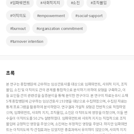
#임파워먼트
#사회적지지
#소진
#조직몰입
#이직의도
#empowerment
#social-support
#burnout
#organization commitment
#turnover intention
초록
본 연구는 종합병원에 근무하는 임상간호사를 대상으로 임파워먼트, 사회적 지지, 조직
몰입, 소진 및 이직의도 간의 관계를 통합적으로 분석하기 위하여 모형을 구축하고, 이
들 요인들 간의 관련성을 실증분석을 통해 분석한 연구이다. 본 연구의 자료는 B시 소재
5개 종합병원에 근무하는 임상간호사 193명을 대상으로 수집하였으며, 수집된 자료는
통계 프로그램을 활용하여 분석하였다. 연구결과 가설적 모형은 전반적으로 적합하였
으며, 임파워먼트, 사회적 지지, 조직몰입, 소진은 이직의도에 영향을 미쳤으며, 이들 변
수들이 이직의도를 50.2% 설명하였다. 임파워먼트와 사회적 지지는 직접적으로 조직
몰입에 긍정적인 영향을 주었으며, 소진에는 부정적인 영향을 주었다. 하지만 임파워먼
트는 이직의도에 직·간접효과는 있었지만 총효과에서 유의하지 않았으며, 사회적 지지