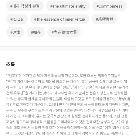
#내재 덕성의 본질
#The ultimate entity
#Commonness
#Ru Zai
#The essence of inner virtue
#終極實體
#通性
#如在
#內在德性本質
초록
“천(天)”은 유가관념 체계 가운데 궁극적 관념이다. 또한 대부분 철학연구자들은
“천”이 가리키는 것은 바로 세상을 창조하는 지상신, 혹은 궁극적 실체라고 잘못 이해
하곤 한다. 사실 유가에서 말하는 천은 “천도”, “사람”, “만물” 이 서로 통일된 “유기적
전체 우주관”을 가리키는 것이다. 왜냐하면 유가가 말하는 천은 지상신으로 인격화될
수 있는 궁극적 실체를 공허하게 만들며, 아울러 그것을 우주 전체를 관통하는 “통성(通
性)”으로 이해하기 때문이다. 그러나 만약 완전히 천의 궁극적 의미를 제거해버린다면,
우주 및 우주를 구성하는 인간과 만물의 생명을 완전히 타성적인 자연으로 타락시켜버
리기 쉽다. 이때문에, 유가는 궁극적인 창조적 실체를 공허화시키는 동시에, 또한 천을
고양시킴으로써 형이상적 초월성을 드러내었다. 이것은 천에 대한 숭상과 인(人) 의 상
승의 대조 속에서 독특한 천에 대한 이해를 형성하였는데, 이를 바로 “여재(如在)”라고
한다. 그것은 사실상 인간의 실존적 자아와 그 내재적 성명 덕의의 통일로 귀결된다.