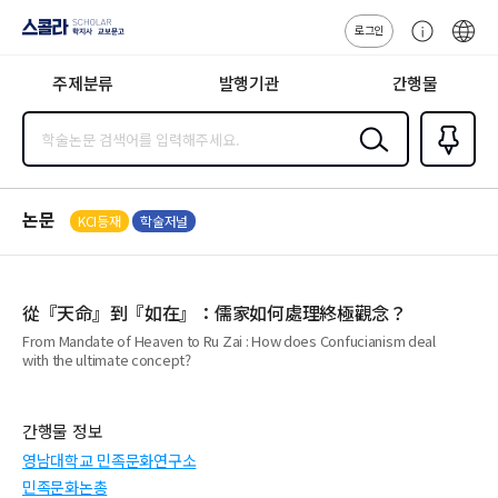
로그인
스콜라
고
ENG
SCHOLAR 학
객
지사·교보문고
주제분류
발행기관
간행물
센
터
검색
즐겨찾
기
0
논문
KCI등재
학술저널
從『天命』到『如在』：儒家如何處理終極觀念？
From Mandate of Heaven to Ru Zai : How does Confucianism deal
with the ultimate concept?
간행물 정보
영남대학교 민족문화연구소
민족문화논총