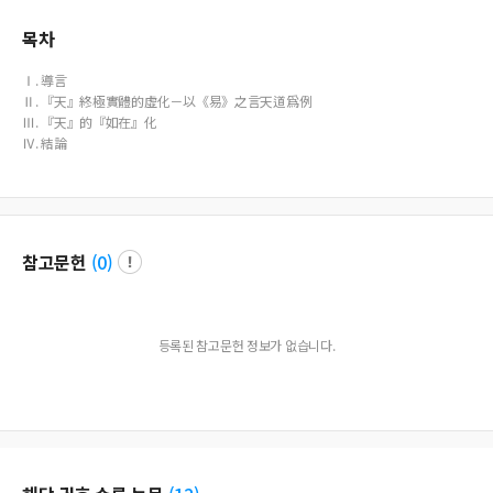
的超越性。這就在對『天』的&#25260;&#33289;和『人』的&#25260;升之對
&#33289;中形成了獨特的理解『天』的形態：『如在』。&#23427;實質上著
목차
落爲人實存之自我與其內在誠明德義的統一。
Ⅰ. 導言
Ⅱ. 『天』終極實體的虛化－以《易》之言天道爲例
Ⅲ. 『天』的『如在』化
Ⅳ. 結論
참고문헌
(
0
)
등록된 참고문헌 정보가 없습니다.