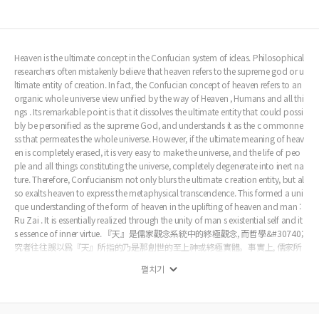
Heaven is the ultimate concept in the Confucian system of ideas. Philosophical
researchers often mistakenly believe that heaven refers to the supreme god or u
ltimate entity of creation. In fact, the Confucian concept of heaven refers to an
organic whole universe view unified by the way of Heaven , Humans and all thi
ngs . Its remarkable point is that it dissolves the ultimate entity that could possi
bly be personified as the supreme God, and understands it as the c ommonne
ss that permeates the whole universe. However, if the ultimate meaning of heav
en is completely erased, it is very easy to make the universe, and the life of peo
ple and all things constituting the universe, completely degenerate into inert na
ture. Therefore, Confucianism not only blurs the ultimate c reation entity, but al
so exalts heaven to express the metaphysical transcendence. This formed a uni
que understanding of the form of heaven in the uplifting of heaven and man :
Ru Zai . It is essentially realized through the unity of man s existential self and it
s essence of inner virtue. 『天』是儒家觀念系統中的終極觀念, 而哲學&#30740;
究者往往誤以爲『天』所指的乃是那創世的至上神或終極實體。事實上, 儒家所
言的『天』乃是一個『天道』、『人』、『萬物』相統一的『有機整體宇宙
펼치기
觀』, 其顯著之處就在於, &#23427;把那個有可能人格化爲至上神的終極實體給
虛化了, 將其理解爲貫通於宇宙整體之中的『通性』。但若完全消除『天』的終
極性意義, 則極其容易使得宇宙以及構成著宇宙的人與萬物的生命完全墮落爲惰
性的自然。於是, 儒家在虛化終極創生實體的同時, 又高揚『天』以表達形而上