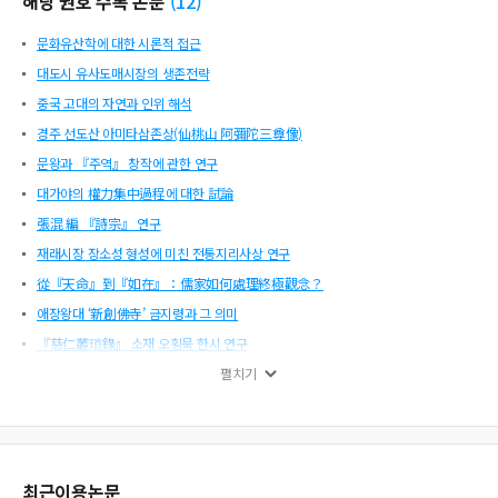
해당 권호 수록 논문
(
12
)
문화유산학에 대한 시론적 접근
대도시 유사도매시장의 생존전략
중국 고대의 자연과 인위 해석
경주 선도산 아미타삼존상(仙桃山 阿彌陀三尊像)
문왕과 『주역』 창작에 관한 연구
대가야의 權力集中過程에 대한 試論
張混 編 『詩宗』 연구
재래시장 장소성 형성에 미친 전통지리사상 연구
從『天命』到『如在』：儒家如何處理終極觀念？
애장왕대 ‘新創佛寺’ 금지령과 그 의미
『慈仁叢瑣錄』 소재 오횡묵 한시 연구
조선후기 善政碑 건립 과정과 시기별 추이
펼치기
최근이용논문