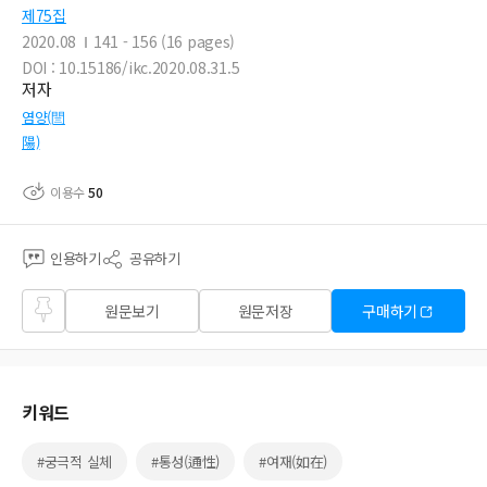
제75집
2020.08
141 - 156 (16 pages)
DOI : 10.15186/ikc.2020.08.31.5
저자
염양(閆
陽)
이용수
50
인용하기
공유하기
즐겨
원문보기
원문저장
구매하기
찾기
키워드
#궁극적 실체
#통성(通性)
#여재(如在)