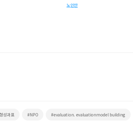
노인만
균형성과표
#NPO
#evaluation. evaluationmodel building