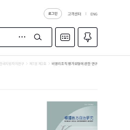
로그인
고객센터
ENG
상세
검색
검색
다국어입력
즐겨찾기
0
한국지방자치연구
제7권 제2호
비영리조직 평가모형에 관한 연구