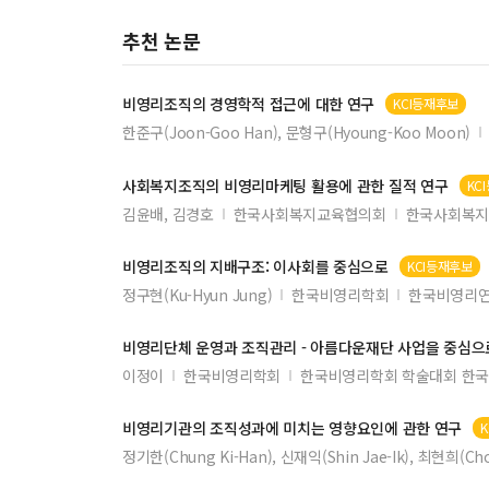
추천 논문
비영리조직
의 경영학적 접근에 대한 연구
KCI등재후보
한준구(Joon-Goo Han), 문형구(Hyoung-Koo Moon)
사회복지
조직
의
비영리
마케팅 활용에 관한 질적 연구
KC
김윤배, 김경호
한국사회복지교육협의회
한국사회복지
비영리조직
의 지배구조: 이사회를 중심으로
KCI등재후보
정구현(Ku-Hyun Jung)
한국비영리학회
한국비영리연
비영리
단체 운영과
조직
관리 - 아름다운재단 사업을 중심으
이정이
한국비영리학회
한국비영리학회 학술대회 한국
비영리
기관의
조직
성과에 미치는 영향요인에 관한 연구
정기한(Chung Ki-Han), 신재익(Shin Jae-Ik), 최현희(Cho