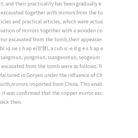
, and their practicality has been gradually e
es excavated together with mirrors from the to
icles and practical articles, which were actua
xcavation of mirrors together with a wooden co
mirror excavated from the tomb,their appearan
l iq ue s h ap e(방형), a cub ic-e d g e s h ap e
 gilsangmun, yongmun, ssangeomun, seogeum
xcavated from the tomb were as follows: fi
ufactured in Goryeo under the influence of Ch
ourth,mirrors imported from China. This enab
, it was confirmed that the copper mirror exc
back then.