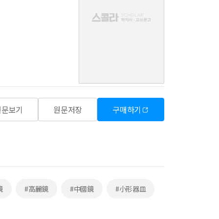
음
원문보기
원문저장
구매하기
鏡
#高麗鏡
#中國鏡
#小形器皿