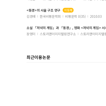
<동경>의 서술 구조 연구
미등재
김경애
한국비평문학회
비평문학 0(35)
2010.03
소설 「저녁의 게임」과 「동경」, 영화 <저녁의 게임> 서
장영미
스토리앤이미지텔링연구소
스토리앤이미지텔링 
최근이용논문