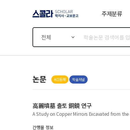
주제분류
스콜라 SCHOLAR 학지사·
교보문고
전체
논문
KCI등재
학술저널
高麗墳墓 출토 銅鏡 연구
A Study on Copper Mirrors Excavated from th
간행물 정보