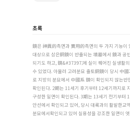
초록
鏡은 神異的측면과 實用的측면의 두 가지 기능이 있
대상으로 삼은銅鏡이 반출되는 墳墓에서 鏡과 공반
되기도 하고, 鏡&#37397;에 실이 꿰어진 실생
수 있었다. 아울러 고려분묘 출토銅鏡이 당시 中國
로 지방의 분묘에서 中國系 鏡이 확인되지 않는반
확인된다. 2期는 11세기 후기부터 12세기까지로
구성한 일면이 확인된다. 3期는 13세기 전기부
안선에서 확인되고 있어, 당시 대륙과의 활발한교역
분묘에서확인되고 있어 실용성을 강조한 일면이 엿