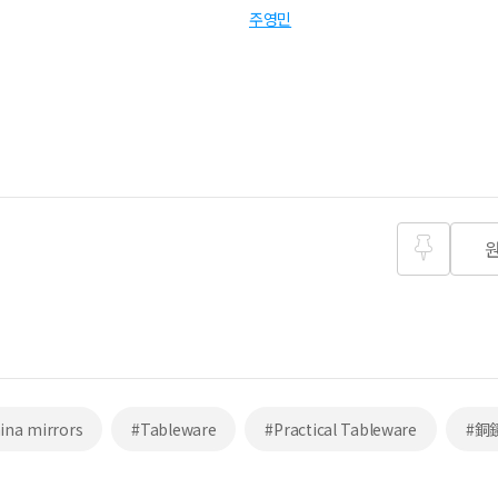
주영민
즐겨찾
기
ina mirrors
#Tableware
#Practical Tableware
#銅