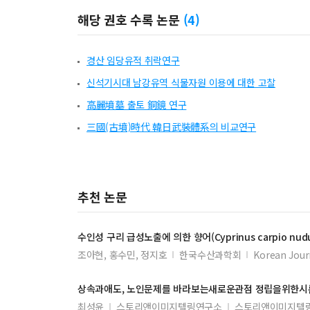
해당 권호 수록 논문
(
4
)
경산 임당유적 취락연구
신석기시대 남강유역 식물자원 이용에 대한 고찰
高麗墳墓 출토 銅鏡 연구
三國(古墳)時代 韓日武裝體系의 비교연구
추천 논문
수인성 구리 급성노출에 의한 향어(Cyprinus carpio n
조아현, 홍수민, 정지호
한국수산과학회
Korean Journ
상속과애도, 노인문제를 바라보는새로운관점 정립을위한시론: 
최성윤
스토리앤이미지텔링연구소
스토리앤이미지텔링 