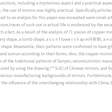
nctions, including a mysterious aspect and a practical aspect
, the use of mirrors was highly practical. Specifically,articl
d to an analysis for this paper was excavated were small art
e more,traces of such use in actual life is evidenced by the e
 a fact. As a result of the analysis of 71 pieces of copper 
ery shape, a tomb shape, a s u n f lowe r s h ap e(규화형), a n ob
 shape. Meanwhile, their patterns were confirmed to have
somun according to their forms. Also, the copper mirror e
s of the traditional patterns of Goryeo, second,mirrors man
tured by using the drawing (**도상) of Chinese mirrors, and f
he various manufacturing backgrounds of mirrors. Furthermore
e influence of the interchanging relationship with China, 