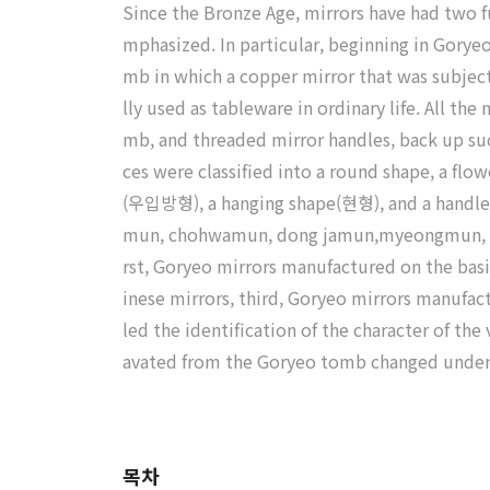
Since the Bronze Age, mirrors have had two fu
mphasized. In particular, beginning in Goryeo
mb in which a copper mirror that was subjecte
lly used as tableware in ordinary life. All th
mb, and threaded mirror handles, back up such
ces were classified into a round shape, a flow
(우입방형), a hanging shape(현형), and a handle
mun, chohwamun, dong jamun,myeongmun, and 
rst, Goryeo mirrors manufactured on the basi
inese mirrors, third, Goryeo mirrors manufac
led the identification of the character of t
avated from the Goryeo tomb changed under th
목차