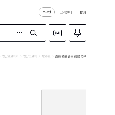
로그인
고객센터
ENG
상세
검색
검색
다국어입력
즐겨찾기
0
영남고고학회
영남고고학
제56호
高麗墳墓 출토 銅鏡 연구
커
버
이
미
지
없