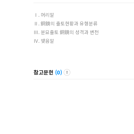
Ⅰ. 머리말
Ⅱ. 銅鏡의 출토현황과 유형분류
Ⅲ. 분묘출토 銅鏡의 성격과 변천
Ⅳ. 맺음말
참고문헌
(
0
)