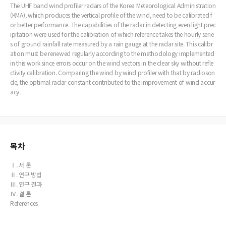
The UHF band wind profiler radars of the Korea Meteorological Administration
(KMA), which produces the vertical profile of the wind, need to be calibrated f
or better performance. The capabilities of the radar in detecting even light prec
ipitation were used for the calibration of which reference takes the hourly serie
s of ground rainfall rate measured by a rain gauge at the radar site. This calibr
ation must be renewed regularly according to the methodology implemented
in this work since errors occur on the wind vectors in the clear sky without refle
ctivity calibration. Comparing the wind by wind profiler with that by radioson
de, the optimal radar constant contributed to the improvement of wind accur
acy.
목차
Ⅰ. 서 론
Ⅱ. 연구 방법
Ⅲ. 연구 결과
Ⅳ. 결 론
References