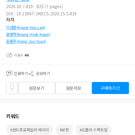
2020.10
819 - 825 (7 pages)
DOI : 10.13067/JKIECS.2020.15.5.819
저자
이경훈(Kyung Hun Lee)
권병혁(Byung Hyuk Kwon)
윤홍주(Hong-Joo Yoon)
이용수
44
인용하기
공유하기
즐겨
원문보기
원문저장
구매하기
찾기
키워드
#윈드프로파일러 레이더
#보정
#도플러 스펙트럼