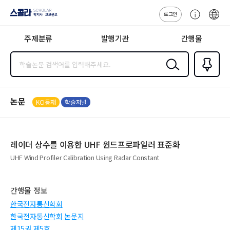
로그인
스콜라
고
ENG
SCHOLAR 학
객
지사·교보문고
주제분류
발행기관
간행물
센
터
검색
즐겨찾
기
0
논문
KCI등재
학술저널
레이더 상수를 이용한 UHF 윈드프로파일러 표준화
UHF Wind Profiler Calibration Using Radar Constant
간행물 정보
한국전자통신학회
한국전자통신학회 논문지
제15권 제5호