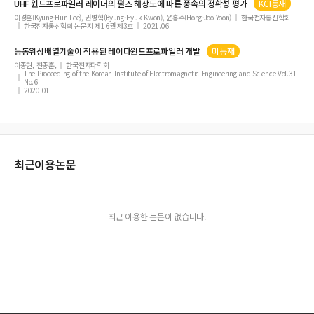
UHF
윈드프로파일러
레이더
의 펄스 해상도에 따른 풍속의 정확성 평가
KCI등재
상호작용 이동통신 사용자에 대한 비직교 다중접속 시스템의 BER 성능 향상
이경훈(Kyung-Hun Lee), 권병혁(Byung-Hyuk Kwon), 윤홍주(Hong-Joo Yoon)
한국전자통신학회
한국전자통신학회 논문지 제16권 제3호
2021.06
새로운 Topology 방식의 스텝 업(Step-Up) 컨버터에 관한 연구
여원 MLCA와 특수 혼돈 함수를 이용한 영상 암호화 기법
능동위상배열기술이 적용된 레이다
윈드프로파일러
개발
미등재
이종현, 전종훈,
한국전자파학회
군용 VoIP 전화기를 위한 고신뢰성 Rx 전력 시스템 설계
The Proceeding of the Korean Institute of Electromagnetic Engineering and Science Vol.31
No.6
간접광고에서 제품 정보의 즉각적 검색을 지원하는 인터렉티브 동영상 플랫폼 설계
2020.01
및 구현
최근이용논문
최근 이용한 논문이 없습니다.