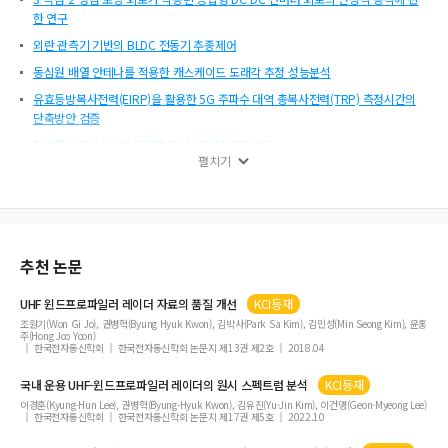
한 연구
외란 관측기 기반의 BLDC 전동기 추종제어
동심원 배열 안테나를 적용한 캐스케이드 도래각 추정 성능분석
유효등방복사전력(EIRP)을 활용한 5G 주파수 대역 총복사전력(TRP) 측정시간의
단축방안 검증
항공용 레이다의 3차 고조파 믹서 설계에 대한 연구
펼치기
5G 시스템에서 상관 정보원의 비직교 다중접속을 위한 음수의 상관관계 계수 B2S
사상
SW교육 융합 과학교과 연계형 실험 자동화 교구 개발
외란 관측기를 이용한 BLDCM의 위치 및 속도제어
추천 논문
키값 동기된 혼돈계를 이용한 IoT의 보안채널 설계
부품단종관리 효용성 분석을 위한 회피비용 및 총수명주기비용에 대한 연구
UHF
윈드프로파일러
레이더
자료의 품질 개선
KCI등재
조원기(Won Gi Jo), 권병혁(Byung Hyuk Kwon), 김박사(Park Sa Kim), 김민성(Min Seong Kim), 윤홍
CCN을 활용한 군 정보통신망 효율성 향상 방안
주(Hong Joo Yoon)
한국전자통신학회
한국전자통신학회 논문지 제13권 제2호
2018.04
초단파 대역의 표적 반사 신호 시험 및 분석에 대한 연구
음원신호 추출을 위한 주파수영역 응용모델에 기초한 독립성분분석
국내 운용 UHF-
윈드프로파일러
레이더
의 원시 스펙트럼 분석
KCI등재
이경훈(Kyung-Hun Lee), 권병혁(Byung-Hyuk Kwon), 김유진(Yu-Jin Kim), 이건명(Geon-Myeong Lee)
충격 흡수기의 설계 파라미터 불확실성이 현가 장치 성능에 미치는 영향
한국전자통신학회
한국전자통신학회 논문지 제17권 제5호
2022.10
농장 시뮬레이션을 위한 농작물 NPC 모델링