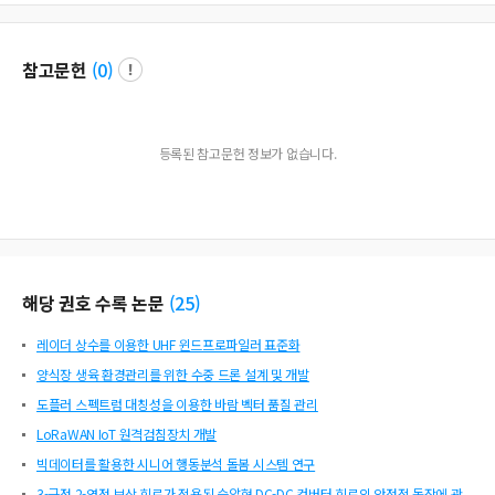
참고문헌
(
0
)
등록된 참고문헌 정보가 없습니다.
해당 권호 수록 논문
(
25
)
레이더 상수를 이용한 UHF 윈드프로파일러 표준화
양식장 생육 환경관리를 위한 수중 드론 설계 및 개발
도플러 스펙트럼 대칭성을 이용한 바람 벡터 품질 관리
LoRaWAN IoT 원격검침장치 개발
빅데이터를 활용한 시니어 행동분석 돌봄 시스템 연구
3-극점 2-영점 보상 회로가 적용된 승압형 DC-DC 컨버터 회로의 안정적 동작에 관