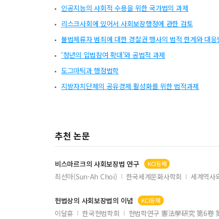
인공지능의 사회적 수용을 위한 국가법의 과제
리스크사회에 있어서 사회보장행정에 관한 검토
불법체류자 범죄에 대한 경찰권 행사의 법적 한계와 대응
‘청년의 입법참여 확대’와 공법적 과제
도그마틱과 행정법학
지방자치단체의 공유경제 활성화를 위한 법적과제
추천 논문
비스마르크의
사회보장법
연구
KCI등재
최선아(Sun-Ah Choi)
한국세계문화사학회
세계역사와
헌법상의
사회보장법
의 이념
KCI등재
이달휴
한국헌법학회
헌법학연구 憲法學硏究 第6卷 