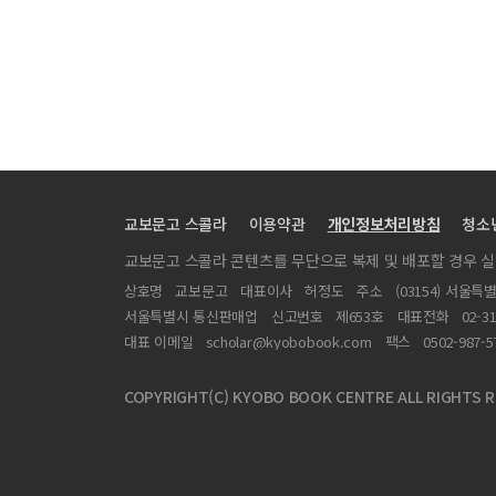
교보문고 스콜라
이용약관
개인정보처리방침
청소
교보문고 스콜라 콘텐츠를 무단으로 복제 및 배포할 경우 
상호명
교보문고
대표이사
허정도
주소
(03154) 서울특
서울특별시 통신판매업
신고번호
제653호
대표전화
02-3
대표 이메일
scholar@kyobobook.com
팩스
0502-987-5
COPYRIGHT(C) KYOBO BOOK CENTRE ALL RIGHTS R