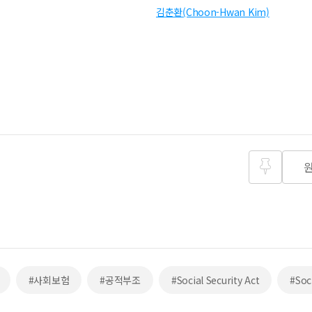
김춘환(Choon-Hwan Kim)
즐겨찾
기
#사회보험
#공적부조
#Social Security Act
#Soc