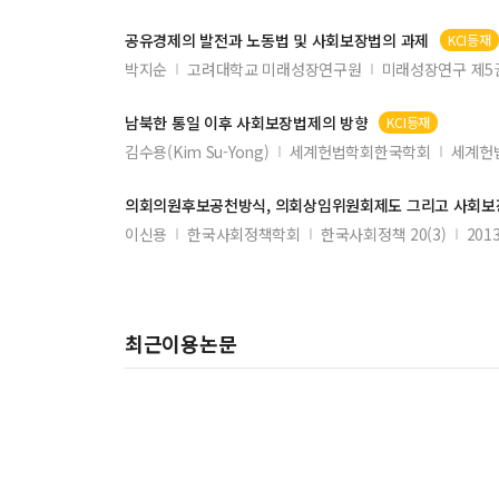
공유경제의 발전과 노동법 및
사회보장법
의 과제
KCI등재
박지순
고려대학교 미래성장연구원
미래성장연구 제5
남북한 통일 이후
사회보장법
제의 방향
KCI등재
김수용(Kim Su-Yong)
세계헌법학회한국학회
세계헌
의회의원후보공천방식, 의회상임위원회제도 그리고
사회보
이신용
한국사회정책학회
한국사회정책 20(3)
2013
최근이용논문