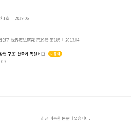
권 1호
2019.06
법연구 世界憲法硏究 第19卷 第1號
2013.04
장법
구조: 한국과 독일 비교
미등재
.09
최근 이용한 논문이 없습니다.