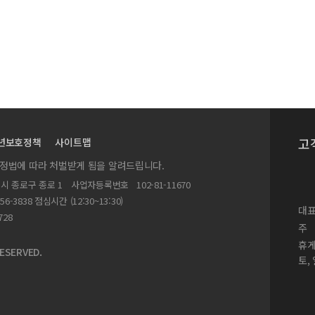
고
년보호정책
사이트맵
실정법에 따라 처벌받게 됨을 알려드립니다.
별시 종로구 종로 1
사업자등록번호
102-81-11670
156-3838 점심시간 (12:30~13:30)
대표
728
주
휴
ESERVED.
토,