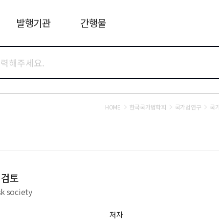
발행기관
간행물
HOME
한국국가법학회
국가법연구
국가
 검토
sk society
저자