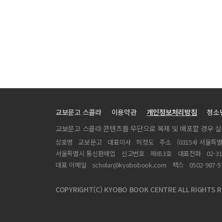
Environmentalists’ body struggle and rhetorical 
‘Touching’ Friday’s Body: A Nancian Reading of J
Body, Plastic, and The Man of the Compound Eye
On the new conception of place: A comparative c
ing of Kitaro Nishida
Is There Any Body Not a Hybrid?: A Transcorpore
Besieged bodies and the non-biotic, spectacles a
교보문고 스콜라
Climate Trauma, Media and Ethics in Anaïs Llobe
이용약관
개인정보처리방침
청소
교보문고 스콜라 콘텐츠를 무단으로 복제 및 배포할 경우 
상호명
교보문고
대표이사
허정도
주소
(03154) 서울특
서울특별시 통신판매업
신고번호
제653호
대표전화
02-3
대표 이메일
scholar@kyobobook.com
팩스
0502-987-5
COPYRIGHT(C) KYOBO BOOK CENTRE ALL RIGHTS R