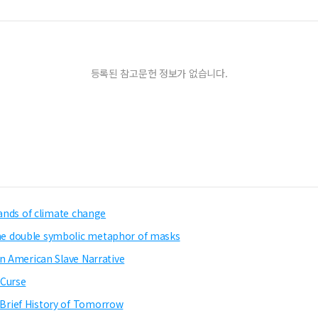
등록된 참고문헌 정보가 없습니다.
mands of climate change
he double symbolic metaphor of masks
an American Slave Narrative
 Curse
Brief History of Tomorrow