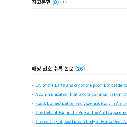
참고문헌
(
0
)
해당 권호 수록 논문
(
26
)
Cry of the Earth and cry of the poor: Ethical de
A communication that blocks communication: t
Food, Domestication and Violence: Body in Afric
The Defiant Fog in the Age of the Anthropocene
The writing of posthuman body in Homo Deus A 