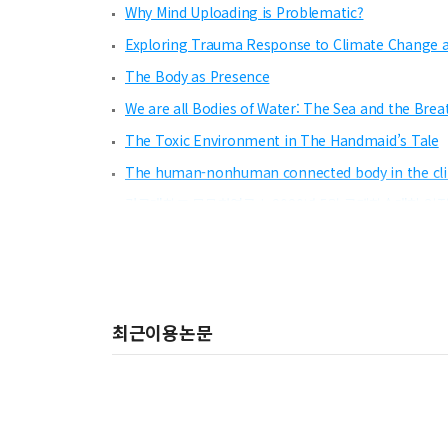
Why Mind Uploading is Problematic?
Exploring Trauma Response to Climate Change 
The Body as Presence
We are all Bodies of Water: The Sea and the Brea
The Toxic Environment in The Handmaid’s Tale
The human-nonhuman connected body in the clima
건국대학교 몸문화연구소 2020년 5월 국제학술대회 일
Food Agency, Embodiment, and Table Community: 
Bodies and Trauma in Octavia Butler s Kindred
COMPULSION TO LOCALITY? Mobility, proximity and 
최근이용논문
The Dead and Dying Body of Addie Bundren: A Mau
Body Narrative in the climate novel The Windup G
Rush belt and body: ecological writing in China’s 
COVID-19 and the problem of bodily autonomy