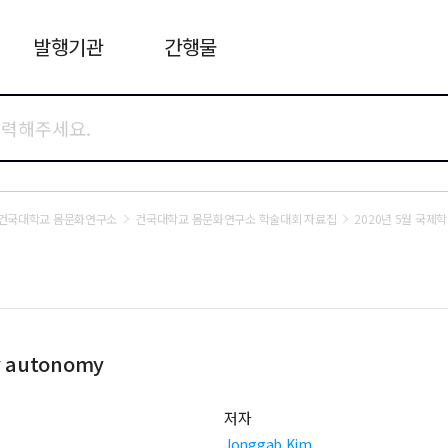
발행기관
간행물
건국대학교 몸문화연구소
건국대학교 몸문화연구소 학술대회 자료집
2020년 5월 국제
ly autonomy
저자
Jonggab Kim