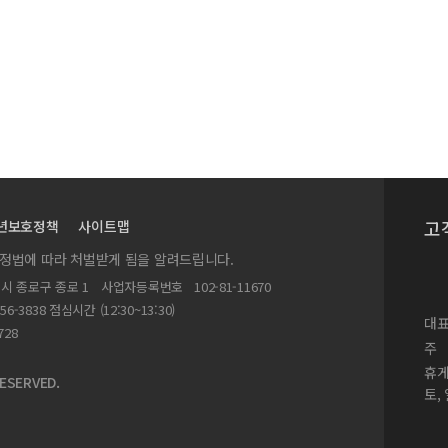
strategy in social media
. M. Coetzee’s Foe
s
onsideration of the contemporary eco-philosophy of Timothy Morton
al Poetics of Sunwoo Kim
nd limits: reading Animal’s People after COVID-19
고
t’s Les Mains Lâchées
년보호정책
사이트맵
실정법에 따라 처벌받게 됨을 알려드립니다.
별시 종로구 종로 1
사업자등록번호
102-81-11670
156-3838 점심시간 (12:30~13:30)
대표
728
주
휴
ESERVED.
토,