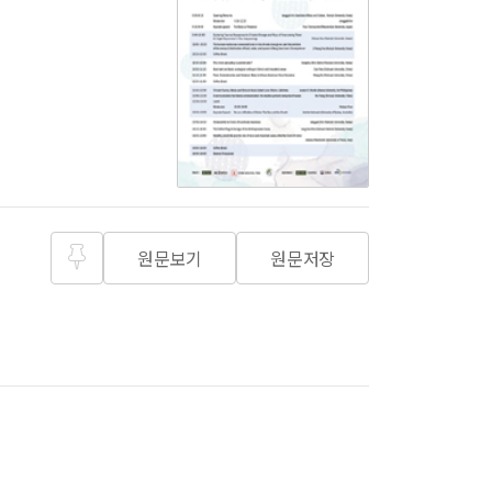
원문보기
원문저장
즐겨찾
기