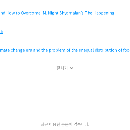
and How to Overcome: M. Night Shyamalan’s The Happening
th
te change era and the problem of the unequal distribution of foo
정표
펼치기
an Analysis of Ji-ha Kim’s Diet Writing
the role of rural and mountain areas after the Covid-19 crisis.
soleum of Language in Faulkner s As I Lay
irl
old industrial areas
최근 이용한 논문이 없습니다.