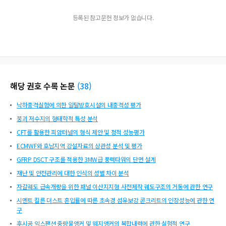
등록된 참고문헌 정보가 없습니다.
해당 권호 수록 논문
(
38
)
낙하충격실험에 의한 일탈방호시설의 내충격성 평가
붕괴 저수지의 형태학적 특성 분석
CFT를 활용한 피암터널의 형식 제안 및 정적 성능평가
ECMWF와 호남지역 강설자료의 상관성 분석 및 평가
GFRP DSCT 구조를 적용한 3MW급 풍력타워의 단면 설계
재난 및 안전관리에 대한 인식의 성별 차이 분석
자갈궤도 급속개량을 위한 패널 이산지지형 사전제작 궤도구조의 거동에 관한 연구
시멘트 킬른 더스트 혼입률에 따른 초속경 섬유보강 콘크리트의 인장성능에 관한 연
구
후시공 익스팬션 중량물앵커 및 웨지앵커의 복합내력에 관한 실험적 연구