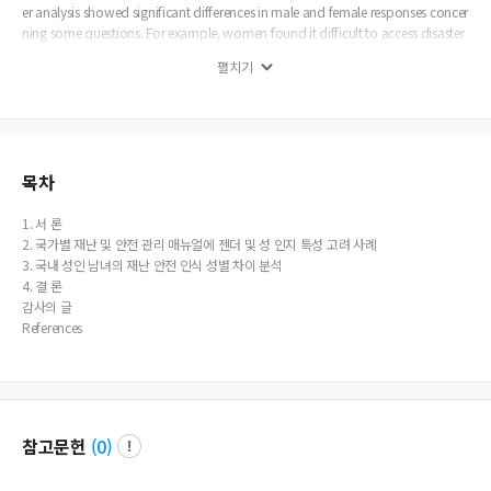
er analysis showed significant differences in male and female responses concer
ning some questions. For example, women found it difficult to access disaster
and safety management education. Nevertheless, men and women showed si
펼치기
milar willingness to participate in disaster and safety management education
and training. Therefore, disaster and safety management education programs
should be developed and implemented more actively. In addition, it was sugg
ested that sex and age of the victims should be reported and female investigat
ors should be included in the disaster damage investigation team.
목차
1. 서 론
2. 국가별 재난 및 안전 관리 매뉴얼에 젠더 및 성 인지 특성 고려 사례
3. 국내 성인 남녀의 재난 안전 인식 성별 차이 분석
4. 결 론
감사의 글
References
참고문헌
(
0
)