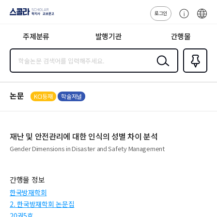
로그인
스콜라
고
ENG
SCHOLAR 학
객
지사·교보문고
주제분류
발행기관
간행물
센
터
검색
즐겨찾
기
0
논문
KCI등재
학술저널
재난 및 안전관리에 대한 인식의 성별 차이 분석
Gender Dimensions in Disaster and Safety Management
간행물 정보
한국방재학회
2. 한국방재학회 논문집
20권5호