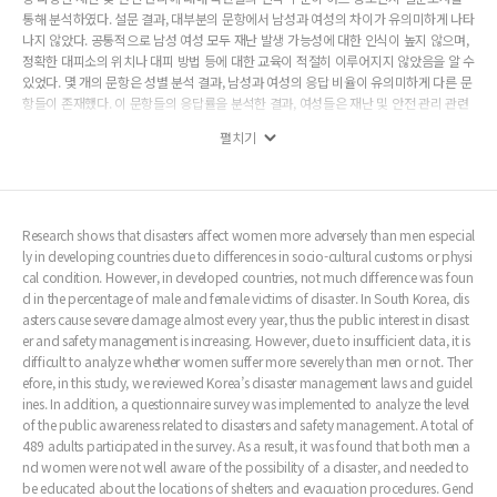
통해 분석하였다. 설문 결과, 대부분의 문항에서 남성과 여성의 차이가 유의미하게 나타
나지 않았다. 공통적으로 남성 여성 모두 재난 발생 가능성에 대한 인식이 높지 않으며,
정확한 대피소의 위치나 대피 방법 등에 대한 교육이 적절히 이루어지지 않았음을 알 수
있었다. 몇 개의 문항은 성별 분석 결과, 남성과 여성의 응답 비율이 유의미하게 다른 문
항들이 존재했다. 이 문항들의 응답률을 분석한 결과, 여성들은 재난 및 안전 관리 관련
교육 시스템에 접근하는 것이 쉽지 않은 것으로 나타났다. 그럼에도 불구하고 재난 및
펼치기
안전관리 교육 및 훈련에 참여하고자 하는 의지는 남성과 여성이 같았다. 본 연구의 결
과를 기반으로 재난 및 안전관리 교육 프로그램 개발 및 훈련을 보다 적극적으로 하고,
재난 발생 시 대피 훈련 및 관련 프로그램의 개발이 필요함을 알 수 있었다. 또한 재난 발
생 시 피해자의 성별 및 연령을 자세히 기록하고, 재난피해합동조사단에 여성 조사관의
참여를 의무화 하는 등 여성들의 피해 현황 파악을 위한 보다 적극적인 노력이 필요하다
Research shows that disasters affect women more adversely than men especial
는 것을 제안하였다.
ly in developing countries due to differences in socio-cultural customs or physi
cal condition. However, in developed countries, not much difference was foun
d in the percentage of male and female victims of disaster. In South Korea, dis
asters cause severe damage almost every year, thus the public interest in disast
er and safety management is increasing. However, due to insufficient data, it is
difficult to analyze whether women suffer more severely than men or not. Ther
efore, in this study, we reviewed Korea’s disaster management laws and guidel
ines. In addition, a questionnaire survey was implemented to analyze the level
of the public awareness related to disasters and safety management. A total of
489 adults participated in the survey. As a result, it was found that both men a
nd women were not well aware of the possibility of a disaster, and needed to
be educated about the locations of shelters and evacuation procedures. Gend