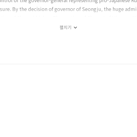
ntrol of the governor-general representing pro-Japanese Kor
sure. By the decision of governor of Seongju, the huge admi
tion of Changxi higher. The portion of Changxi of Uiseong-Ki
 over the national average, in spite of the long history and 
펼치기
mple, by pro-Japanese collaborators. Kim, as a confucian and
 And, he strongly criticized Changxi Policy in the Chinese vi