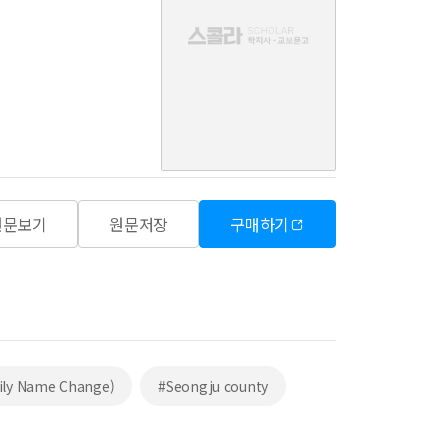
음
원문보기
원문저장
구매하기
ily Name Change)
#Seongju county