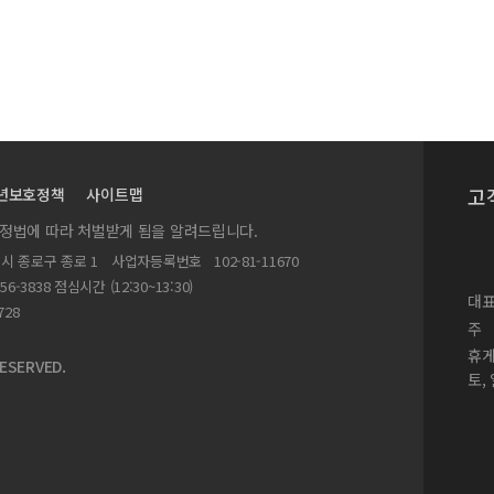
고
년보호정책
사이트맵
실정법에 따라 처벌받게 됨을 알려드립니다.
별시 종로구 종로 1
사업자등록번호
102-81-11670
156-3838 점심시간 (12:30~13:30)
대표
728
주
휴
ESERVED.
토,