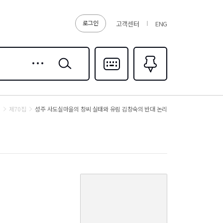
로그인
고객센터
ENG
상세
검색
검색
다국어입력
즐겨찾기
0
제70집
성주 사도실마을의 창씨 실태와 유림 김창숙의 반대 논리
커
버
이
미
지
없