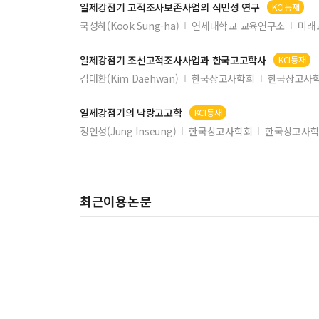
일제
강점기 고적조사보존사업의 식민성 연구
KCI등재
국성하(Kook Sung-ha)
연세대학교 교육연구소
미래
일제
강점기 조선고적조사사업과 한국고고학사
KCI등재
김대환(Kim Daehwan)
한국상고사학회
한국상고사학
일제
강점기의 낙랑고고학
KCI등재
정인성(Jung Inseung)
한국상고사학회
한국상고사학
최근이용논문