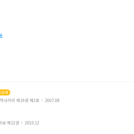
동
CI등재
역사지리 제19권 제2호
2007.08
보 제22권
2010.12