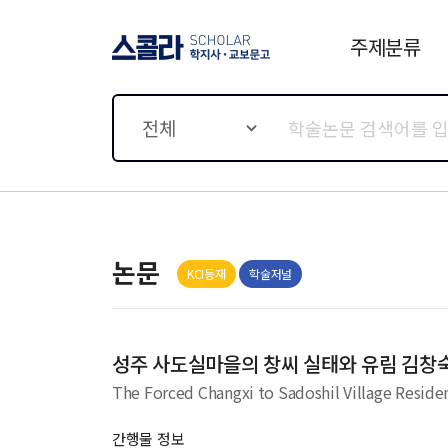
주제분류
스콜라 SCHOLAR 학지사·
교보문고
전체
논문
KCI등재
학술저널
성주 사도실마을의 창씨 실태와 유림 김창
The Forced Changxi to Sadoshil Village Resid
간행물 정보