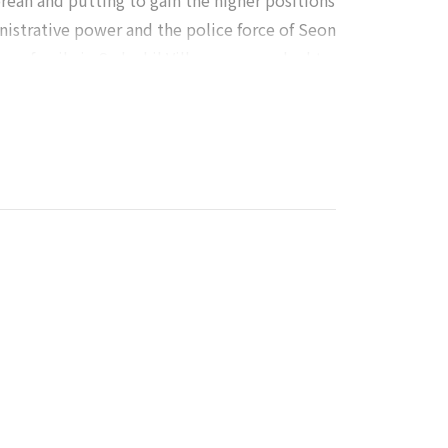
ean and putting to gain the higher positions
nistrative power and the police force of Seon
m s family in Sadoshil Village was reached to
the confucian tradition of the village. Second,
 the succeeding grandson, couldn t stand the
ew of civilization and hoped his friends would