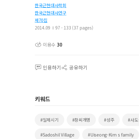
한국근현대사학회
한국근현대사연구
제70집
2014.09
97 - 133 (37 pages)
이용수
30
인용하기
공유하기
키워드
#일제시기
#창씨개명
#성주
#사
#Sadoshil Village
#Uiseong-Kim s family