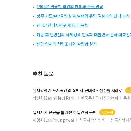
1905년 원용팔 의병의 창의와 운동 방략
성주 사도실마을의 창씨 실태와 유림 김창숙의 반대 논리
한국근현대사연구 제70집 목차
해방 후 임영신의 국제정세 인식과 대한민국 건국 외교활
한말 일제의 산림조사와 삼림법 성격
추천 논문
일제
강점기 도시공간의 식민지 근대성 - 전주를 사례로
K
박선희(Seon-Heui Park)
한국문화역사지리학회
문화
일제시기
단군을 둘러싼 한일간의 공방
KCI등재
이영화(Lee Younghwa)
한국사학사학회
한국사학사학