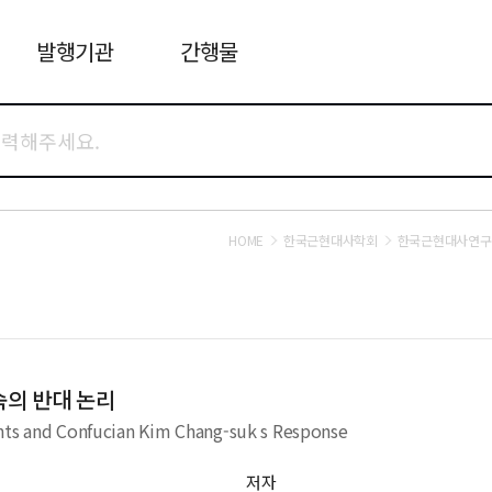
발행기관
간행물
HOME
한국근현대사학회
한국근현대사연구
숙의 반대 논리
ents and Confucian Kim Chang-suk s Response
저자