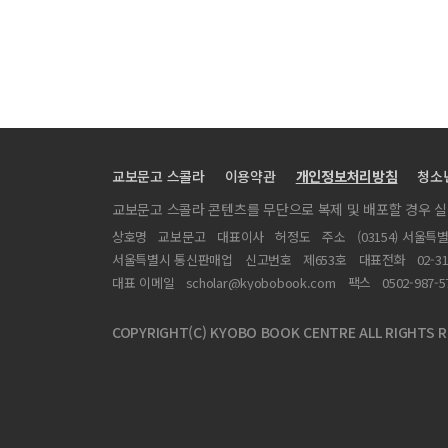
교보문고 스콜라
이용약관
개인정보처리방침
청소
교보문고 스콜라 콘텐츠를 무단으로 복제 및 배포할 경우 
상호명
교보문고
대표이사
허정도
주소
(03154) 서울특
서울특별시 통신판매업
신고번호
제653호
대표전화
02-3
대표 이메일
scholar@kyobobook.com
팩스
0502-987-5
COPYRIGHT(C) KYOBO BOOK CENTRE ALL RIGHTS R