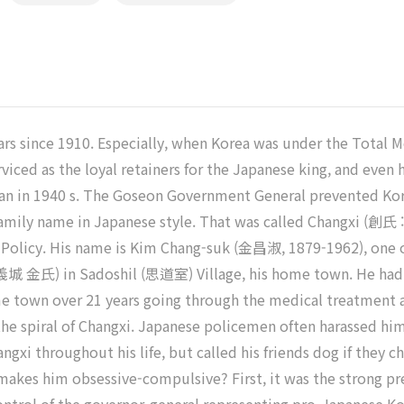
ars since 1910. Especially, when Korea was under the Total 
rviced as the loyal retainers for the Japanese king, and even
an in 1940 s. The Goseon Government General prevented Kore
family name in Japanese style. That was called Changxi (創氏 
 Policy. His name is Kim Chang-suk (金昌淑, 1879-1962), one o
義城 金氏) in Sadoshil (思道室) Village, his home town. He had b
 town over 21 years going through the medical treatment a
 the spiral of Changxi. Japanese policemen often harassed hi
angxi throughout his life, but called his friends dog if they 
 makes him obsessive-compulsive? First, it was the strong pre