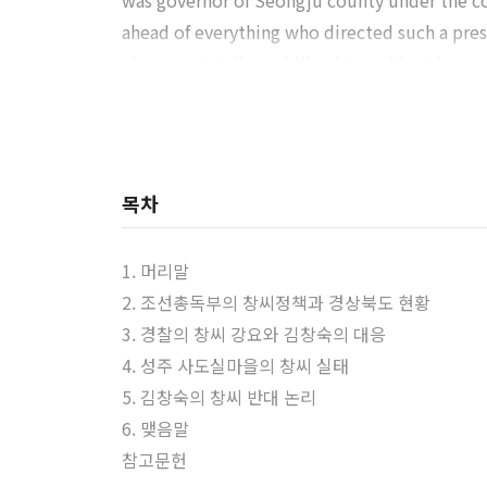
was governor of Seongju county under the co
ahead of everything who directed such a pres
gju were totally mobilized in making the por
85 percents, stronger than other provinces and
it was the collaboration from below, for exa
abnormal situation he didn t stop the policy.
support him.
목차
1. 머리말
2. 조선총독부의 창씨정책과 경상북도 현황
3. 경찰의 창씨 강요와 김창숙의 대응
4. 성주 사도실마을의 창씨 실태
5. 김창숙의 창씨 반대 논리
6. 맺음말
참고문헌