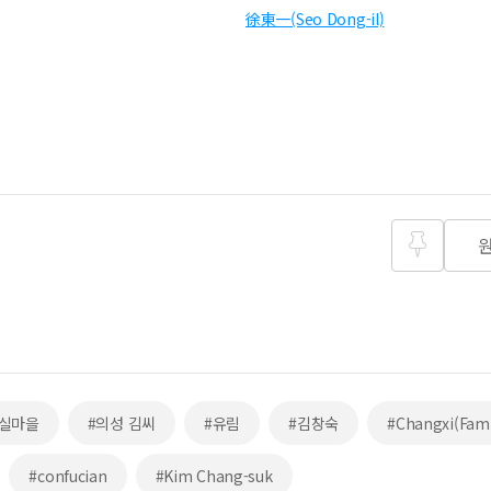
徐東一(Seo Dong-il)
즐겨찾
기
도실마을
#의성 김씨
#유림
#김창숙
#Changxi(Fam
#confucian
#Kim Chang-suk