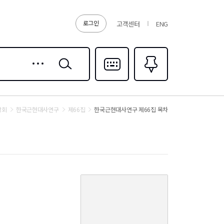
로그인
고객센터
ENG
상세
검색
검색
다국어입력
즐겨찾기
0
학회
한국근현대사연구
제66집
한국근현대사연구 제66집 목차
커
버
이
미
지
없