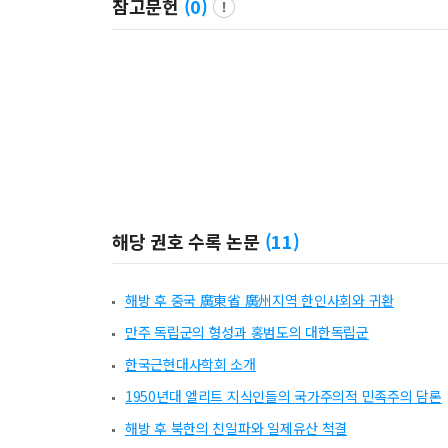
참고문헌
(
0
)
해당 권호 수록 논문
(
11
)
해방 후 중국 廣東省 廣州지역 한인사회와 귀환
만주 독립군의 형성과 홍범도의 대한독립군
한국근현대사학회 소개
1950년대 엘리트 지식인들의 국가주의적 민족주의 담론
해방 후 북한의 친일파와 일제유산 척결