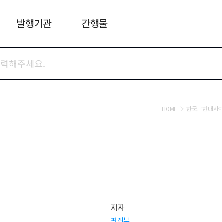
발행기관
간행물
HOME
한국근현대사
저자
편집부