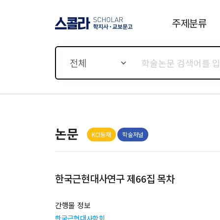
주제분류
스콜라 SCHOLAR 학지사·
교보문고
전체
논문
KCI등재
학술저널
한국근현대사연구 제66집 목차
간행물 정보
한국근현대사학회