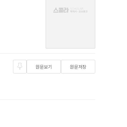
음
원문보기
원문저장
즐겨찾
기