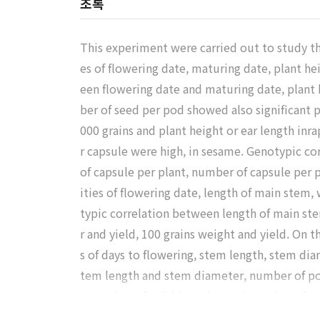
초록
This experiment were carried out to study the
es of flowering date, maturing date, plant he
een flowering date and maturing date, plant 
ber of seed per pod showed also significant p
000 grains and plant height or ear length inr
r capsule were high, in sesame. Genotypic c
of capsule per plant, number of capsule per p
ities of flowering date, length of main stem
typic correlation between length of main st
r and yield, 100 grains weight and yield. On 
s of days to flowering, stem length, stem dia
tem length and stem diameter, number of po
t, number of valid branches and number of po
valid branches and weight of 1, 000 grains, b