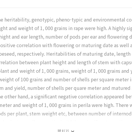
 heritability, genotypic, pheno-typic and environmental corre
ight and weight of 1, 000 grains in rape were high. A highly s
hight and ear length, number of pods per ear and flowering 
ositive correlation with flowering or maturing date as well 
apeseed, respectively. Heritabilities of maturing date, leng
orrelation between plant height and length of stem with cap
lant and weight of 1, 000 grains, weight of 1, 000 grains and 
, weight of 100 grains and number of shells per square meter
em and yield, number of shells per quare meter and matured 
the other hand, a significant negative correlation appeared b
meter and weight of 1, 000 grains in perila were high. There
ds per plant, stem weight etc, between number of internod
ds plant as well, respectively. While, a significant negativ
etween number of pods per plant and weight of 1, 000 grains.
펼치기