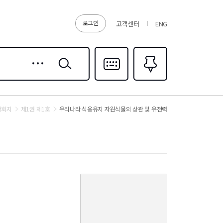
로그인
고객센터
ENG
상세
검색
검색
다국어입력
즐겨찾기
0
학회지
제1권 제1호
우리나라 식용유지 자원식물의 상관 및 유전력
커
버
이
미
지
없