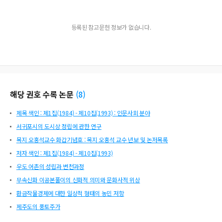
등록된 참고문헌 정보가 없습니다.
해당 권호 수록 논문
(
8
)
제목 색인 : 제1집(1984) - 제10집(1993) : 인문사회 분야
서귀포시의 도시상 정립에 관한 연구
목지 오홍석교수 화갑기념호 : 목지 오홍석 교수 년보 및 논저목록
저자 색인 : 제1집(1984) - 제10집(1993)
우도 어촌의 성립과 변천과정
무속신화 이공본풀이의 신화적 의미와 문화사적 위상
환금작물경제에 대한 일상적 형태의 농민 저항
제주도의 풍토주가