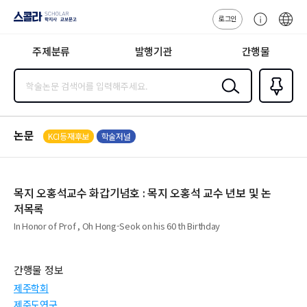
로그인
스콜라
고
ENG
SCHOLAR 학
객
지사·교보문고
주제분류
발행기관
간행물
센
터
검색
즐겨찾
기
0
논문
KCI등재후보
학술저널
목지 오홍석교수 화갑기념호 : 목지 오홍석 교수 년보 및 논
저목록
In Honor of Prof , Oh Hong-Seok on his 60 th Birthday
간행물 정보
제주학회
제주도연구