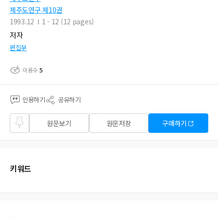
제주도연구 제10권
1993.12
1 - 12 (12 pages)
저자
편집부
이용수
5
인용하기
공유하기
즐겨
원문보기
원문저장
구매하기
찾기
키워드