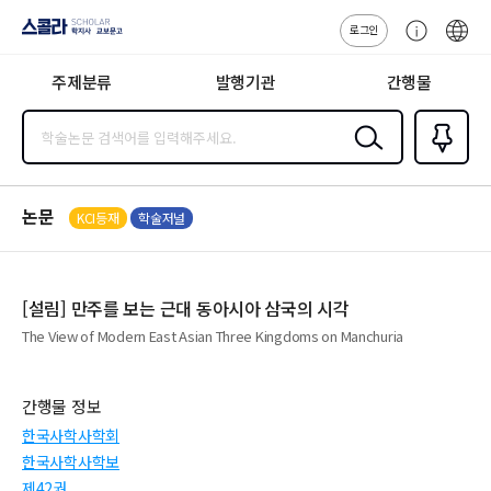
로그인
스콜라
고
ENG
SCHOLAR 학
객
지사·교보문고
주제분류
발행기관
간행물
센
터
검색
즐겨찾
기
0
논문
KCI등재
학술저널
[설림] 만주를 보는 근대 동아시아 삼국의 시각
The View of Modern East Asian Three Kingdoms on Manchuria
간행물 정보
한국사학사학회
한국사학사학보
제42권