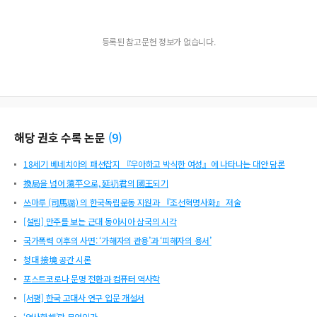
등록된 참고문헌 정보가 없습니다.
해당 권호 수록 논문
(
9
)
18세기 베네치아의 패션잡지 『우아하고 박식한 여성』에 나타나는 대안 담론
換局을 넘어 蕩平으로, 延礽君의 國王되기
쓰마루 (司馬璐) 의 한국독립운동 지원과 『조선혁명사화』 저술
[설림] 만주를 보는 근대 동아시아 삼국의 시각
국가폭력 이후의 사면: ‘가해자의 관용’과 ‘피해자의 용서’
청대 接境 공간 시론
포스트코로나 문명 전환과 컴퓨터 역사학
[서평] 한국 고대사 연구 입문 개설서
‘역사화해’란 무엇인가