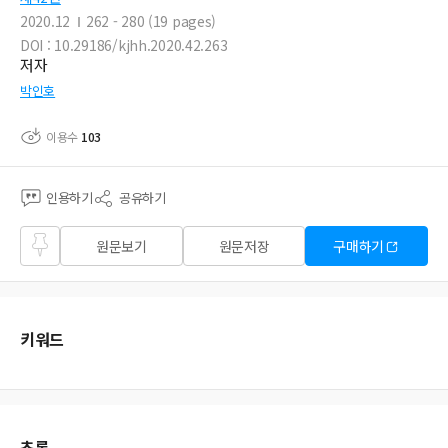
2020.12
262 - 280 (19 pages)
DOI : 10.29186/kjhh.2020.42.263
저자
박인호
이용수
103
인용하기
공유하기
즐겨
원문보기
원문저장
구매하기
찾기
키워드
초록