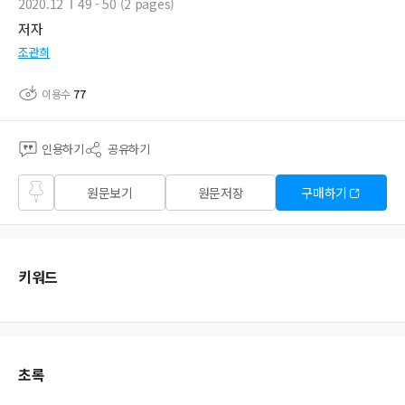
2020.12
49 - 50 (2 pages)
저자
조관희
이용수
77
인용하기
공유하기
즐겨
원문보기
원문저장
구매하기
찾기
키워드
초록