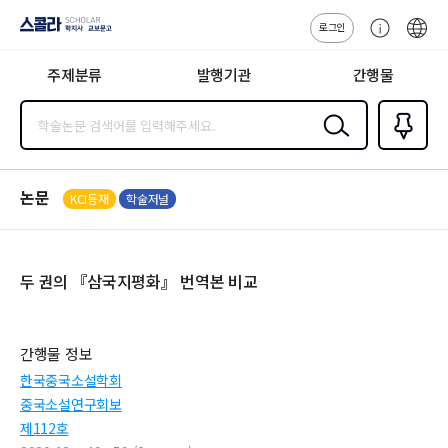
로그인
스콜라
고
ENG
SCHOLAR 학
객
지사·교보문고
주제분류
발행기관
간행물
센
터
검색
즐겨찾
기
0
논문
KCI등재
학술저널
두 권의 『삼국지평화』 번역본 비교
간행물 정보
한국중국소설학회
중국소설연구회보
제112호