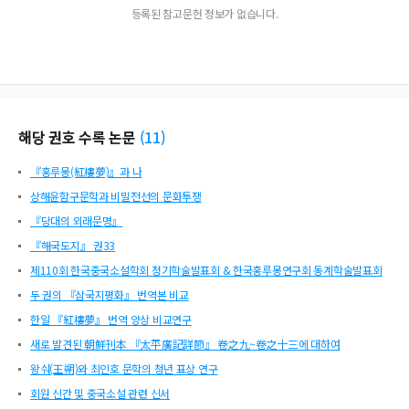
등록된 참고문헌 정보가 없습니다.
해당 권호 수록 논문
(
11
)
『홍루몽(紅樓夢)』과 나
상해윤함구문학과 비밀전선의 문화투쟁
『당대의 외래문명』
『해국도지』 권33
제110회 한국중국소설학회 정기학술발표회 & 한국홍루몽연구회 동계학술발표회
두 권의 『삼국지평화』 번역본 비교
한일 『紅樓夢』 번역 양상 비교연구
새로 발견된 朝鮮刊本 『太平廣記詳節』 卷之九~卷之十三에 대하여
왕숴(王朔)와 최인호 문학의 청년 표상 연구
회원 신간 및 중국소설 관련 신서