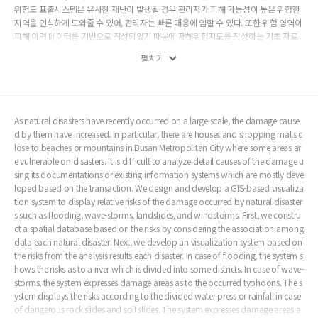
위험도 표출시스템은 유사한 재난이 발생될 경우 관리자가 피해 가능성이 높은 위험한
지역을 인식하게 도와줄 수 있어, 관리자는 빠른 대응에 임할 수 있다. 또한 위험 영역이
피해 이력 데이터를 기반으로 작성되었기 때문에 재해위험지도를 작성하는 기초 자료
로 활용될 수 있다.
펼치기
As natural disasters have recently occurred on a large scale, the damage cause
d by them have increased. In particular, there are houses and shopping malls c
lose to beaches or mountains in Busan Metropolitan City where some areas ar
e vulnerable on disasters. It is difficult to analyze detail causes of the damage u
sing its documentations or existing information systems which are mostly deve
loped based on the transaction. We design and develop a GIS-based visualiza
tion system to display relative risks of the damage occurred by natural disaster
s such as flooding, wave-storms, landslides, and windstorms. First, we constru
ct a spatial database based on the risks by considering the association among
data each natural disaster. Next, we develop an visualization system based on
the risks from the analysis results each disaster. In case of flooding, the system s
hows the risks as to a river which is divided into some districts. In case of wave-
storms, the system expresses damage areas as to the occurred typhoons. The s
ystem displays the risks according to the divided water press or rainfall in case
of dangerous rock slides and soil slides. The system expresses damage areas a