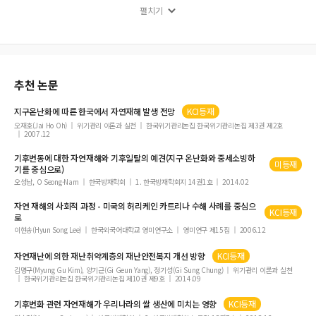
하천과 제내지를 연계한 2차원 홍수범람 해석체계 구축 및 남강유역에의 적용
펼치기
도시 내 주거지역의 토지이용을 고려한 수문모형 기반의 비점오염원 부하량 산정
강변저류지에 의한 홍수저감 효과 분석을 위한 수리실험
극한홍수 대응을 위한 횡적 하천공간의 홍수위 저감효과 분석
도시 우수관망 노선 최적화를 통한 침수량 저감효과 분석
추천 논문
소양호 유역의 유출특성에 의한 유달오염부하량 산정
지구온난화에 따른 한국에서
자연재해
발생 전망
KCI등재
철재형 이안제 설계기법 연구 III. 투과성 철재형 이안제 후면에서의 해저면 변화
오재호(Jai Ho Oh)
위기관리 이론과 실천
한국위기관리논집 한국위기관리논집 제3권 제2호
2007.12
지진해일 전파모의를 위한 유한차분모형 개발
QUALKO 및 QUAL2K를 이용한 길안천 수계 수질모의
기후변동에 대한
자연재해
와 기후일탈의 예견(지구 온난화와 중세소빙하
미등재
기를 중심으로)
누적평균과 이동평균을 이용한 비정상성 빈도 해석결과 비교
오성남, O Seong-Nam
한국방재학회
1. 한국방재학회지 14권1호
2014.02
원룸형 생활주택의 거주자 요구사항 및 범죄예방시스템에 관한 연구
자연
재해
의 사회적 과정 - 미국의 허리케인 카트리나 수해 사례를 중심으
KCI등재
주택용화재경보기의 설치에 미치는 요인에 관한 연구
로
이현송(Hyun Song Lee)
한국외국어대학교 영미연구소
영미연구 제15집
2006.12
프리텐션 방식의 PSC 거더 이동식 제작장치 해석모델에 관한 기초연구
Analysis of Transient Ceiling Jet Waves in a Corridor
자연
재난에 의한 재난취약계층의 재난안전복지 개선 방향
KCI등재
김명구(Myung Gu Kim), 양기근(Gi Geun Yang), 정기성(Gi Sung Chung)
위기관리 이론과 실천
지반특성을 고려한 경주지역 지진손실예측 모의
한국위기관리논집 한국위기관리논집 제10권 제9호
2014.09
타원형 공동확장이론을 이용한 연직배수재 시공 시지반의 거동 해석
기후변화 관련
자연재해
가 우리나라의 쌀 생산에 미치는 영향
KCI등재
쇄석다짐말뚝의 액상화 저감효과에 관한 연구