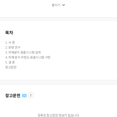
ccording to the categorized damage level and the wave frequency in windstor
펼치기
ms. This system can support mangers to realize dangerous areas in case a simi
lar disaster occurs, so they can execute a speed response. In addition, the syste
m can be utilized in constructing hazard maps based on the damage history r
ecords.
목차
1. 서 론
2. 관련 연구
3. 피해분석 표출시스템 설계
4. 피해 분석 위험도 표출시스템 구현
5. 결 론
참고문헌
참고문헌
(
0
)
등록된 참고문헌 정보가 없습니다.