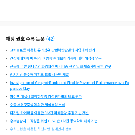
해당 권호 수록 논문
(
42
)
고력볼트를 이용한 유리섬유-강판복합판넬의 지압내력 평가
긴장재배치에 따른 PT 이방향 슬래브의 거동에 대한 해석적 연구
산불에 따른 참나무의 화염확산 메커니즘 규명 및 화재조사에 관한 연구
GIS 기반 풍수해 위험도 표출 시스템 개발
Investigation of Geogrid-Reinforced Flexible Pavement Performance over Ex
pansive Clay
파이프 매설시 포장하부층 강성평가법의 비교 평가
수중 부유구조물에 의한 세굴특성 분석
디지털 카메라를 이용한 3차원 피해물량 추정 기법 개발
홍수범람지도 작성을 위한 GIS기반 1차원 동역학적 해석 기법
수치모형을 이용한 하천제방 설계인자 검토