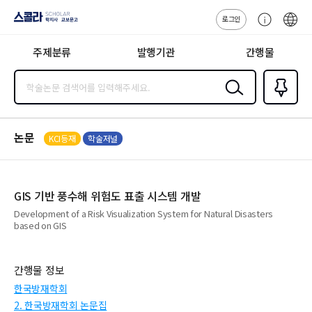
로그인
스콜라
고
ENG
SCHOLAR 학
객
지사·교보문고
주제분류
발행기관
간행물
센
터
검색
즐겨찾
기
0
논문
KCI등재
학술저널
GIS 기반 풍수해 위험도 표출 시스템 개발
Development of a Risk Visualization System for Natural Disasters
based on GIS
간행물 정보
한국방재학회
2. 한국방재학회 논문집