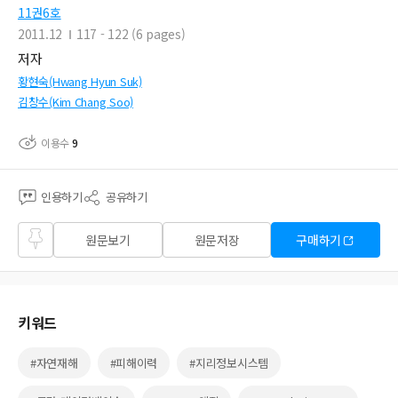
11권6호
2011.12
117 - 122 (6 pages)
저자
황현숙(Hwang Hyun Suk)
김창수(Kim Chang Soo)
이용수
9
인용하기
공유하기
즐겨
원문보기
원문저장
구매하기
찾기
키워드
#자연재해
#피해이력
#지리정보시스템