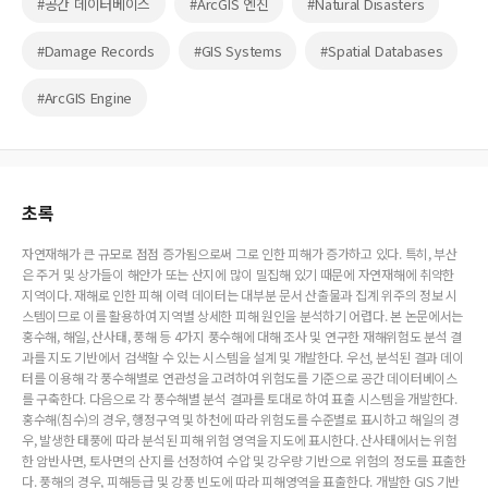
#공간 데이터베이스
#ArcGIS 엔진
#Natural Disasters
#Damage Records
#GIS Systems
#Spatial Databases
#ArcGIS Engine
초록
자연재해가 큰 규모로 점점 증가됨으로써 그로 인한 피해가 증가하고 있다. 특히, 부산
은 주거 및 상가들이 해안가 또는 산지에 많이 밀집해 있기 때문에 자연재해에 취약한
지역이다. 재해로 인한 피해 이력 데이터는 대부분 문서 산출물과 집계 위주의 정보 시
스템이므로 이를 활용하여 지역별 상세한 피해 원인을 분석하기 어렵다. 본 논문에서는
홍수해, 해일, 산사태, 풍해 등 4가지 풍수해에 대해 조사 및 연구한 재해위험도 분석 결
과를 지도 기반에서 검색할 수 있는 시스템을 설계 및 개발한다. 우선, 분석된 결과 데이
터를 이용해 각 풍수해별로 연관성을 고려하여 위험도를 기준으로 공간 데이터베이스
를 구축한다. 다음으로 각 풍수해별 분석 결과를 토대로 하여 표출 시스템을 개발한다.
홍수해(침수)의 경우, 행정구역 및 하천에 따라 위험도를 수준별로 표시하고 해일의 경
우, 발생한 태풍에 따라 분석된 피해 위험 영역을 지도에 표시한다. 산사태에서는 위험
한 암반사면, 토사면의 산지를 선정하여 수압 및 강우량 기반으로 위험의 정도를 표출한
다. 풍해의 경우, 피해등급 및 강풍 빈도에 따라 피해영역을 표출한다. 개발한 GIS 기반