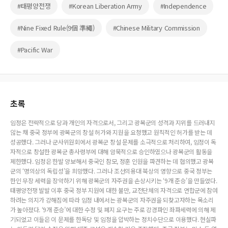
#태평양전쟁
#Korean Liberation Army
#Independence
#Nine Fixed Rule(9個 準繩)
#Chinese Military Commission
#Pacific War
초록
임정은 전략적으로 당과 개인의 자격으로서, 그리고 광복군의 성격과 지위를 드러내지
않는 채 중국 정부에 광복군의 창설 허가와 지원을 요청했고 원칙적인 허가를 받는 데
성공했다. 그러나 군사위원회에서 광복군 창설 문제를 소극적으로 처리하여, 임정이 독
자적으로 창설한 광복군 총사령부에 대해 암묵적으로 승인하였으나 광복군의 활동을
제한했다. 임정은 한발 양보해서 중국인 참모, 정훈 인원을 파견하는 데 협의했고 광복
군의 ‘명의상의 독립성’을 희망했다. 그러나 조선의용대 북상의 영향으로 중국 정부는
한인 무장 세력을 장악하기 위해 광복군의 자주권을 손상시키는 ‘9개 준승’을 만들었다.
태평양전쟁 발발 이후 중국 정부 지원에 대한 불만, 교전단체의 자격으로 연합군에 참여
하려는 의지가 강해짐에 따라 임정 내에서는 광복군의 자주권을 되찾고자하는 목소리
가 높아졌다. ‘9개 준승’에 대한 수정 및 폐지 요구는 주로 강경파인 좌파세력에 의해 제
기되었고 이들은 이 문제를 한독당 및 임정을 압박하는 정치수단으로 이용했다. 현실파