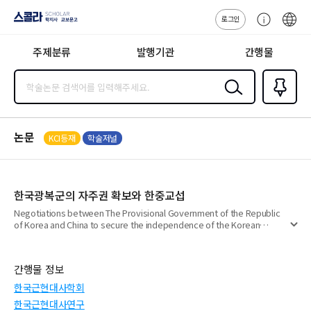
로그인
스콜라
고
ENG
SCHOLAR 학
객
지사·교보문고
주제분류
발행기관
간행물
센
터
검색
즐겨찾
기
0
논문
KCI등재
학술저널
한국광복군의 자주권 확보와 한중교섭
Negotiations between The Provisional Government of the Republic
of Korea and China to secure the independence of the Korean
펼
Liberation Army
치
기
간행물 정보
한국근현대사학회
한국근현대사연구