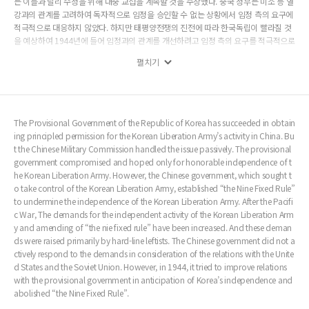
는 이들과 달리 수정을 위해 대중 교섭을 계속할 것을 주장했다. 중국 정부는 미소 등 열
강과의 관계를 고려하여 독자적으로 임정을 승인할 수 없는 상황에서 임정 측의 요구에
적극적으로 대응하지 않았다. 하지만 태평양전쟁의 진전에 따라 한국독립이 빨라질 것
을 예상하여 1944년에 들어 임정과의 관계를 개선하려고 임정 측의 요구를 적극적으로
검토하기 시작했고 끝내 ‘9개 준승’을 폐지시켰다. 군사위원회의 태도 전환에는 광복군
펼치기
훈련반의 설립이 미친 영향이 컸다. ‘9개 준승’은 폐지되지만 바로 대등적인 한중관계를
수립하지는 못했다. 중국 정부는 한중 사이에 조약 성격을 띤 명칭을 모두 거부했고 지
원의 성격을 띤 ‘원조판법’의 방식으로 광복군과 중국 정부의 관계를 재정립하였다.
The Provisional Government of the Republic of Korea has succeeded in obtain
ing principled permission for the Korean Liberation Army’s activity in China. Bu
t the Chinese Military Commission handled the issue passively. The provisional
government compromised and hoped only for honorable independence of t
he Korean Liberation Army. However, the Chinese government, which sought t
o take control of the Korean Liberation Army, established “the Nine Fixed Rule”
to undermine the independence of the Korean Liberation Army. After the Pacifi
c War, The demands for the independent activity of the Korean Liberation Arm
y and amending of “the nie fixed rule” have been increased. And these deman
ds were raised primarily by hard-line leftists. The Chinese government did not a
ctively respond to the demands in consideration of the relations with the Unite
d States and the Soviet Union. However, in 1944, it tried to improve relations
with the provisional government in anticipation of Korea’s independence and
abolished “the Nine Fixed Rule”.