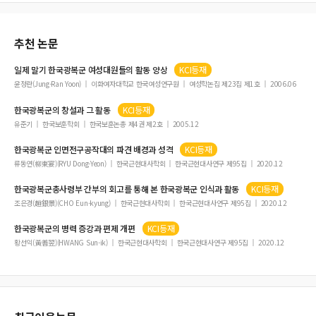
추천 논문
일제 말기
한국광복군
여성대원들의 활동 양상
KCI등재
윤정란(Jung-Ran Yoon)
이화여자대학교 한국여성연구원
여성학논집 제23집 제1호
2006.06
한국광복군
의 창설과 그 활동
KCI등재
유준기
한국보훈학회
한국보훈논총 제4권 제2호
2005.12
한국광복군
인면전구공작대의 파견 배경과 성격
KCI등재
류동연(柳東宴)(RYU Dong-Yeon)
한국근현대사학회
한국근현대사연구 제95집
2020.12
한국광복군
총사령부 간부의 회고를 통해 본
한국광복군
인식과 활동
KCI등재
조은경(趙銀景)(CHO Eun-kyung)
한국근현대사학회
한국근현대사연구 제95집
2020.12
한국광복군
의 병력 증강과 편제 개편
KCI등재
황선익(黃善翌)(HWANG Sun-ik)
한국근현대사학회
한국근현대사연구 제95집
2020.12