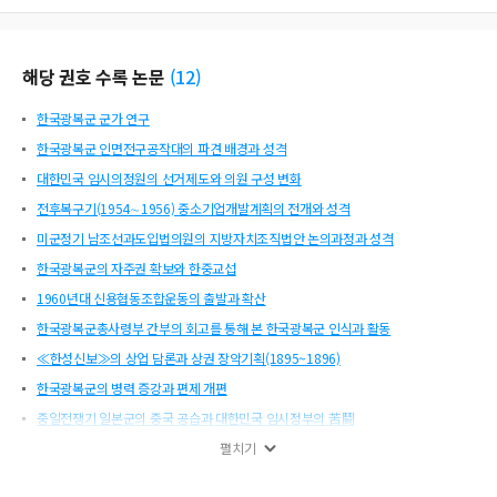
해당 권호 수록 논문
(
12
)
한국광복군 군가 연구
한국광복군 인면전구공작대의 파견 배경과 성격
대한민국 임시의정원의 선거제도와 의원 구성 변화
전후복구기(1954∼1956) 중소기업개발계획의 전개와 성격
미군정기 남조선과도입법의원의 지방자치조직법안 논의과정과 성격
한국광복군의 자주권 확보와 한중교섭
1960년대 신용협동조합운동의 출발과 확산
한국광복군총사령부 간부의 회고를 통해 본 한국광복군 인식과 활동
≪한성신보≫의 상업 담론과 상권 장악기획(1895~1896)
한국광복군의 병력 증강과 편제 개편
중일전쟁기 일본군의 중국 공습과 대한민국 임시정부의 苦鬪
1924년 베이징의 스님 신채호와 조선의 언론인 홍명희·한기악
펼치기