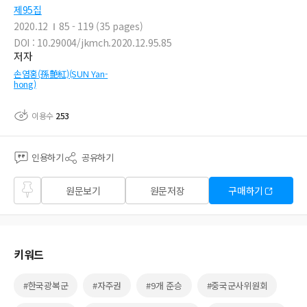
제95집
2020.12
85 - 119 (35 pages)
DOI : 10.29004/jkmch.2020.12.95.85
저자
손염홍(孫艶紅)(SUN Yan-
hong)
이용수
253
인용하기
공유하기
즐겨
원문보기
원문저장
구매하기
찾기
키워드
#한국광복군
#자주권
#9개 준승
#중국군사위원회