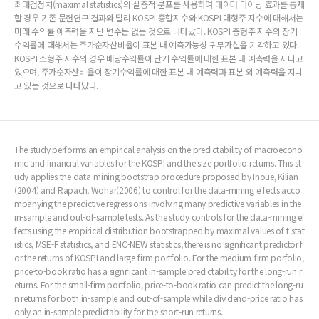
최대검정치(maximal statistics)의 실증적 분포를 사용하여 데이터 마이닝 효과를 통제
할 경우 기존 문헌연구 결과와 달리 KOSPI 종합지수와 KOSPI 대형주 지수에 대해서는
미래 수익률 예측력을 지닌 변수는 없는 것으로 나타났다. KOSPI 중형주 지수의 장기
수익률에 대해서는 주가순자산비율이 표본 내 예측가능성 귀무가설을 기각하고 있다.
KOSPI 소형주 지수의 경우 배당수익률이 단기 수익률에 대한 표본 내 예측력을 지니고
있으며, 주가순자산비율이 장기수익률에 대한 표본 내 예측력과 표본 외 예측력을 지니
고 있는 것으로 나타났다.
The study performs an empirical analysis on the predictability of macroecono
mic and financial variables for the KOSPI and the size portfolio returns. This st
udy applies the data-mining bootstrap procedure proposed by Inoue, Kilian
(2004) and Rapach, Wohar(2006) to control for the data-mining effects acco
mpanying the predictive regressions involving many predictive variables in the
in-sample and out-of-sample tests. As the study controls for the data-mining ef
fects using the empirical distribution bootstrapped by maximal values of t-stat
istics, MSE-F statistics, and ENC-NEW statistics, there is no significant predictor f
or the returns of KOSPI and large-firm portfolio. For the medium-firm porfolio,
price-to-book ratio has a significant in-sample predictability for the long-run r
eturns. For the small-firm portfolio, price-to-book ratio can predict the long-ru
n returns for both in-sample and out-of-sample while dividend-price ratio has
only an in-sample predictability for the short-run returns.