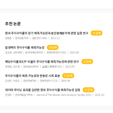
현물시장과 선물시장의 수익률, 변동성 및 거래량의 전이효과에 관한 연구
데이터 마이닝 효과를 감안한 한국 주식수익률 예측가능성 검정
Economic Sanctions and Militarized Disputes
추천 논문
중년 이후 골관절염 성인의 건강 관련 삶의 질 영향 요인
Sequencing Relationships among Five Species of Hydrocotyle Based on Trn
한국
주식수익률
의 장기
예측가능성
과 분산분해분석에 관한 실증 연구
미등재
L-TrnF Intergenic Spacer Gene
정동준
한국금융학회
금융연구 26(4)
2012.12
수용자의 자살 유서 작성 예측요인 연구
발생액의
주식수익률
예측가능성
미등재
딥러닝을 이용한 공간예측
임승연, 선우혜정
한국국제회계학회
국제회계연구 0(62)
2015.08
Exploration of Availability as a Signal Indicator about Youden Index
배당
수익률
과 E/P 비율의
주식수익률
예측가능성
에 관한 연구
미등재
An Alternative Bivariate Negative Binomial Model based on Sarmanov famil
정정현, 김수경
한국금융공학회
金融工學硏究 9(3)
2010.09
y
Drivers of Korea’s Gross Capital Flows
주식수익률
의
예측
가능성
과 변동성 시계 표본
미등재
김인무, 박성근
한국경제학회
경제학연구 57(3)
2009.09
표본선택모형을 이용한 직장만족도 결정요인 분석
Asymmetric Dependence between Korean Sovereign CDS and VKOSPI
데이터 마이닝 효과를 감안한 한국
주식수익률
예측가능성
검정
미등재
전성주
한국자료분석학회
Journal of The Korean Data Analysis Society 23(1)
2021.02
불균형 자료의 분류분석 방법별 성능 비교와 접근 전략 연구
MH-SAMC 알고리즘을 이용한 소셜네트워크 분석
고령운전자에 대한 선택반응 반복훈련 효과