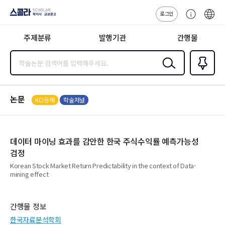
로그인
스콜라
고
ENG
SCHOLAR 학
객
지사·교보문고
주제분류
발행기관
간행물
센
터
검색
즐겨찾
기
0
논문
KCI등재
학술저널
데이터 마이닝 효과를 감안한 한국 주식수익률 예측가능성
검정
Korean Stock Market Return Predictability in the context of Data-
mining effect
간행물 정보
한국자료분석학회