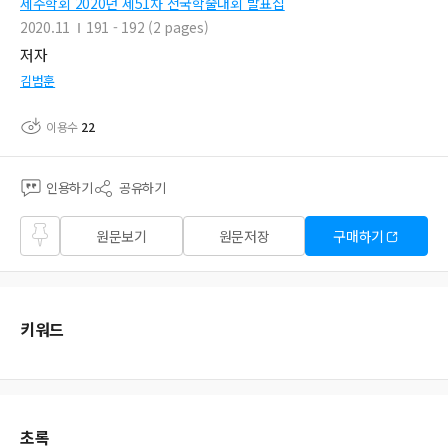
제주학회 2020년 제51차 전국학술대회 발표집
2020.11
191 - 192 (2 pages)
저자
김범훈
이용수
22
인용하기
공유하기
즐겨
원문보기
원문저장
구매하기
찾기
키워드
초록