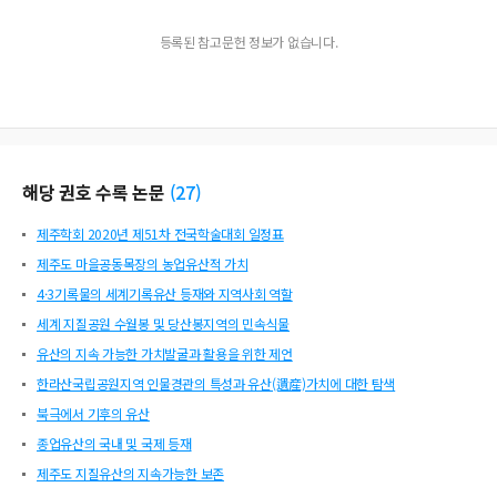
등록된 참고문헌 정보가 없습니다.
해당 권호 수록 논문
(
27
)
제주학회 2020년 제51차 전국학술대회 일정표
제주도 마을공동목장의 농업유산적 가치
4·3기록물의 세계기록유산 등재와 지역사회 역할
세계 지질공원 수월봉 및 당산봉지역의 민속식물
유산의 지속 가능한 가치발굴과 활용을 위한 제언
한라산국립공원지역 인물경관의 특성과 유산(遺産)가치에 대한 탐색
북극에서 기후의 유산
종업유산의 국내 및 국제 등재
제주도 지질유산의 지속가능한 보존