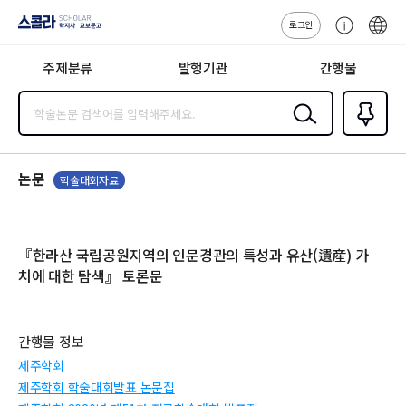
로그인
스콜라
고
ENG
SCHOLAR 학
객
지사·교보문고
주제분류
발행기관
간행물
센
터
검색
즐겨찾
기
0
논문
학술대회자료
『한라산 국립공원지역의 인문경관의 특성과 유산(遺産) 가
치에 대한 탐색』 토론문
간행물 정보
제주학회
제주학회 학술대회발표 논문집