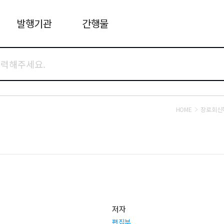
발행기관
간행물
HOME
장로회신
저자
편집부