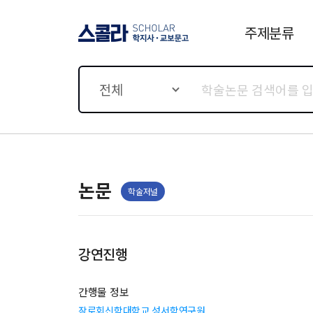
주제분류
스콜라 SCHOLAR 학지사·
교보문고
전체
논문
학술저널
강연진행
간행물 정보
장로회신학대학교 성서학연구원