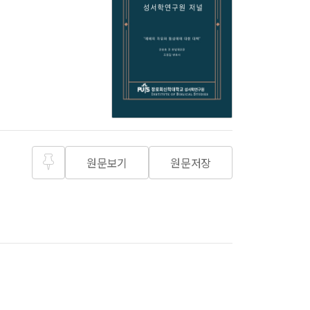
원문보기
원문저장
즐겨찾
기