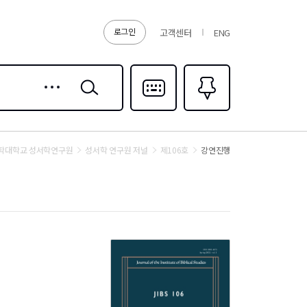
로그인
고객센터
ENG
상세
검색
검색
다국어입력
즐겨찾기
0
학대학교 성서학연구원
성서학 연구원 저널
제106호
강연진행