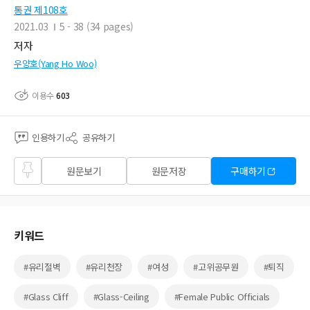
통권 제108호
2021.03
5 - 38 (34 pages)
저자
우양호(Yang Ho Woo)
이용수
603
인용하기
공유하기
즐겨
원문보기
원문저장
구매하기
찾기
키워드
#유리절벽
#유리천장
#여성
#고위공무원
#퇴직
#Glass Cliff
#Glass-Ceiling
#Female Public Officials