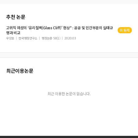
추천 논문
고위직 여성의 ‘
유리절벽
(Glass Cliff)’ 현상* : 공공 및 민간부문의 실태규
미등재
명과 비교
우양호
한국행정연구소
행정논총 58(1)
2020.03
최근이용논문
최근 이용한 논문이 없습니다.