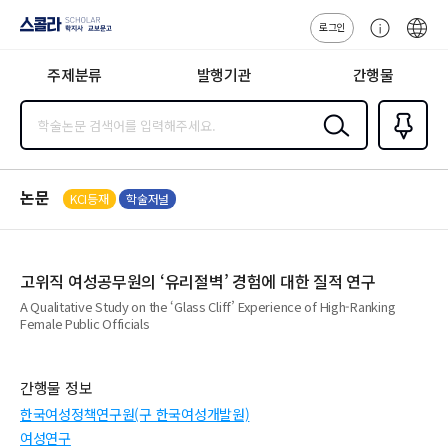
로그인
스콜라
고
ENG
SCHOLAR 학
객
지사·교보문고
주제분류
발행기관
간행물
센
터
검색
즐겨찾
기
0
논문
KCI등재
학술저널
고위직 여성공무원의 ‘유리절벽’ 경험에 대한 질적 연구
A Qualitative Study on the ‘Glass Cliff’ Experience of High-Ranking
Female Public Officials
간행물 정보
한국여성정책연구원(구 한국여성개발원)
여성연구