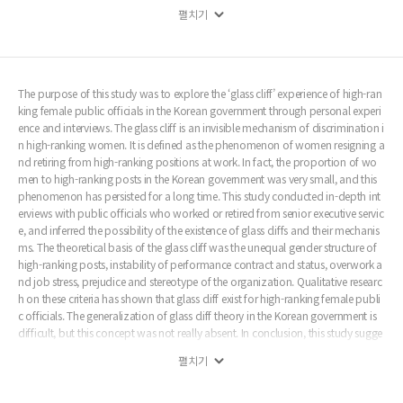
완전히 없다고 단언키는 어려운 상황이었다. 따라서 결론에서는 공직의 인사와 성평등
펼치기
문화연구 전반에 있어서 ‘유리절벽’이 앞으로 ‘유리천장’과 함께 중요한 주제로 고려되
어야 함을 제언하였다.
The purpose of this study was to explore the ‘glass cliff’ experience of high-ran
king female public officials in the Korean government through personal experi
ence and interviews. The glass cliff is an invisible mechanism of discrimination i
n high-ranking women. It is defined as the phenomenon of women resigning a
nd retiring from high-ranking positions at work. In fact, the proportion of wo
men to high-ranking posts in the Korean government was very small, and this
phenomenon has persisted for a long time. This study conducted in-depth int
erviews with public officials who worked or retired from senior executive servic
e, and inferred the possibility of the existence of glass cliffs and their mechanis
ms. The theoretical basis of the glass cliff was the unequal gender structure of
high-ranking posts, instability of performance contract and status, overwork a
nd job stress, prejudice and stereotype of the organization. Qualitative researc
h on these criteria has shown that glass cliff exist for high-ranking female publi
c officials. The generalization of glass cliff theory in the Korean government is
difficult, but this concept was not really absent. In conclusion, this study sugge
sted that the glass cliff should be considered an important topic in the study o
펼치기
f the government’s personnel policy and gender equality culture.