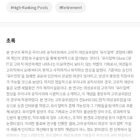
#High-Ranking Posts
#Retirement
초록
본 연구의 목적은 우리나라 공직사회에서 고위직 여성공무원의 ‘유리절벽’ 경험에 대하
여 개인의 경험과 구술방식을 통해 탐색적으로 알아보는 것이다. ‘유리절벽(Glass Clif
f)’은 고위직 여성에게만 나타나는 미묘하면서 보이지 않는 차별의 기제로서, 여성들이
고위직에서 오래 버티지 못하고 사직하거나 퇴직하는 현상을 말한다. 기존에는 승진의
‘유리천장’을 없애면 공공과 민간에서 성공한 여성이 많아지고, 양성이 평등한 직장사회
가 가능할 것으로 보았다. 하지만 현실적으로 우리나라 공직사회의 경우, 고위직 여성비
율은 오랜 세월동안 거의 제자리걸음이다. 본 연구는 여성공무원 고위직의 ‘유리절벽’
현상을 우리나라 공직사회에 시론적으로 소개하고, 이 개념을 중앙부처 고위공무원단
의 경우에 적용하였다. 본 연구는 고위공무원단의 전&#65381;현직 여성공무원을 대
상으로 심층 인터뷰를 하였고, 유리절벽의 존재 가능성과 그 기제들을 탐색적으로 추론
해 보았다. 유리절벽 발생의 주요 기제로는 고위직의 불균등한 성비구조, 성과계약 및
신분의 불안정성, 직무과중과 업무 스트레스, 조직의 편견과 고정관념 등이 이론적으로
논증되었다. 이러한 틀로써 연구를 진행한 결과, 고위공직에서 여성의 ‘유리절벽’ 가설
이 새롭게 인식하고 개선해야 할 부정적 개념임이 어느 정도 밝혀졌다. 현 단계에서 일
반화에는 조심스러웠지만, 유리절벽의 개념과 관련 기제들이 우리나라 공직 현실에서