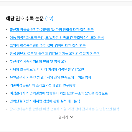
해당 권호 수록 논문
(
12
)
출산과 양육을 경험한 여군의 일･가정 양립에 대한 질적 연구
아동 행복감과 모 행복감, 모 일자리 만족도 간 구조방정식 모형 분석
고위직 여성공무원의 ‘유리절벽’ 경험에 대한 질적 연구
한국 청년의 결혼 및 출산에 영향을 미치는 요인의 성별 차이 분석
부산지역 가족가치관의 변화 및 영향 요인
자녀의 초등학교 입학 시기 여성의 경력단절 영향요인
유연근무가 기혼 여성 관리자의 삶의 만족도에 미치는 영향
기혼여성근로자의 조직효과성에 관한 연구동향
여성관리자의 경력열망에 영향을 미치는 요인: 구조적 요인을 중심으로
경력단절여성의 재취업 경험에 관한 질적 메타분석
잠재전이분석을 활용한 여성 근로자의 일-가정 전이 잠재계층 및 영향요인 분석
베이비부머 여성의 경력유형 연구
펼치기