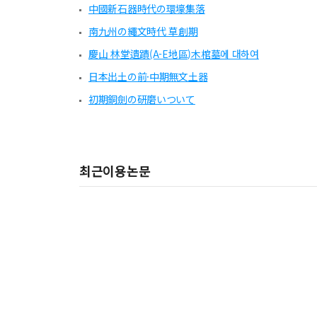
中國新石器時代の環壕集落
南九州の繩文時代 草創期
慶山 林堂遺蹟(A-E地區)木棺墓에 대하여
日本出土の前·中期無文土器
初期銅劍の硏磨いついて
최근이용논문