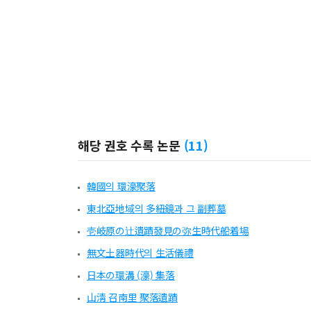
해당 권호 수록 논문
(
11
)
韓國의 環濠聚落
東北亞地域의 多紐鏡과 그 副葬墓
壱岐原の辻遺蹟發見の弥生時代船着場
無文土器時代의 生活儀禮
日本の環溝 (濠) 集落
山淸 召南里 聚落遺蹟