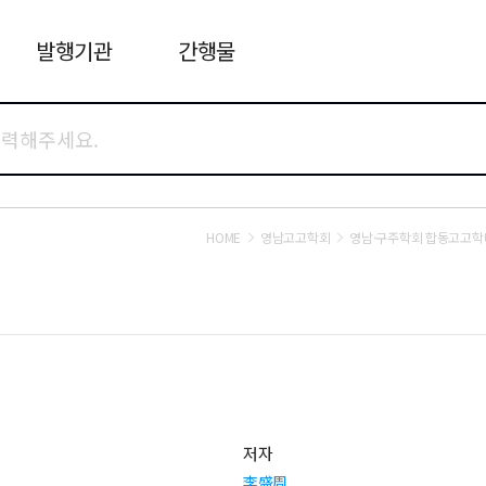
발행기관
간행물
HOME
영남고고학회
영남·구주학회 합동고고학
저자
李盛周