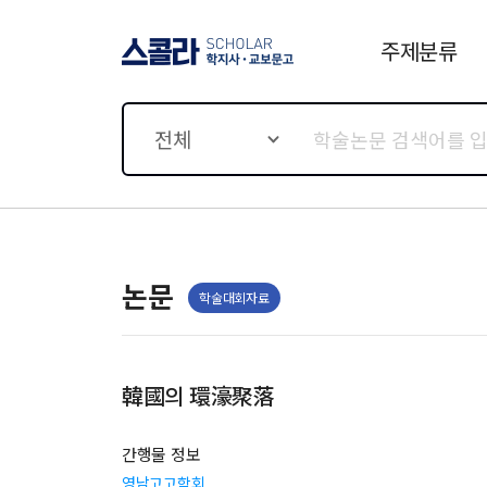
주제분류
스콜라 SCHOLAR 학지사·
교보문고
전체
논문
학술대회자료
韓國의 環濠聚落
간행물 정보
영남고고학회