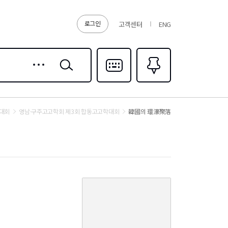
로그인
고객센터
ENG
상세
검색
검색
다국어입력
즐겨찾기
0
대회
영남·구주고고학회 제3회 합동고고학대회
韓國의 環濠聚落
커
버
이
미
지
없