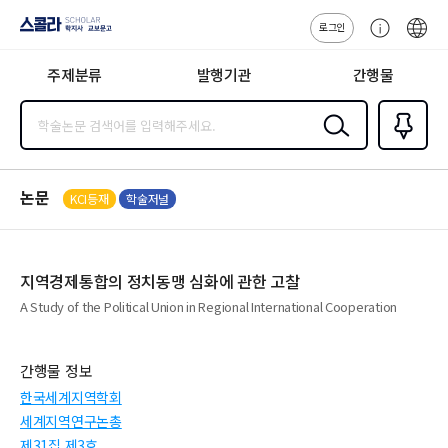
로그인
스콜라
고
ENG
SCHOLAR 학
객
지사·교보문고
주제분류
발행기관
간행물
센
터
검색
즐겨찾
기
0
논문
KCI등재
학술저널
지역경제통합의 정치동맹 심화에 관한 고찰
A Study of the Political Union in Regional International Cooperation
간행물 정보
한국세계지역학회
세계지역연구논총
제31집 제3호