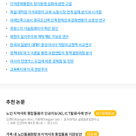
지역경제통합의 정치동맹 심화에 관한 고찰
독일 대학원 석사과정의 교육-노동시장 연계 실태 분석과 시사점
과계민족으로서 중국조선족 민족정체성과 문화변용의 상관성 연구
프랑스의 이슬람포비아 확산 원인
북한의 실리주의와 개혁개방 가능성 연구
한국과 일본의 대(對) 중앙아시아 자원외교정책 비교연구
정책네트워크 이론을 통한 유럽연합의 정책결정과정 분석
러시아 천연가스 도입에 따른 문제점 및 전망
교육복지와 미국 연방주의
추천 논문
노인
지역
사회
통합
돌봄의 인공지능(AI), ICT활용사례 연구
KCI등재후보
김경미(Kyungmi Kim), 이용재(Yongjae Lee)
호서대학교 글로벌융합연구소
AI와 인간사회 제4권 제1호
2023.01
가족 내 노인돌봄현황과
지역
사회
통합
돌봄 지원방안
미등재