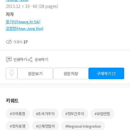
2013.12
33 - 60 (28 pages)
저자
황기식(Hwang Ki-Sik)
김현정(Hyun-Jung Kim)
이용수
27
인용하기
공유하기
즐겨
원문보기
원문저장
구매하기
찾기
키워드
#지역통합
#초국가주의
#정부간주의
#유럽연합
#정치동맹
#신재정협약
#Regional Integration