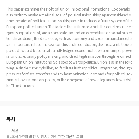
This paper examines the Political Union in Regional International Cooperatio
n. In order to analyze the final goal of political union, this paper considered s
ome theories of political union. So this paper introduces a future system of the
European political union. The factors that influence which the countries in the r
egion support or not, are a corporate tax and an expenditure on social protec
tion. In addition, the status quo, such as economy and social circumstance, ha
s an important role to make a conclusion. In conclusion, the most ambitious a
pproach would be to create a full-fledged economic federation, ample powe
rs for discretionary policy-making, and direct legitimisation through reformed
European Union institutions. So a step towards political union is as in the follo
wing. A single currency is likely to facilitate further political integration, through
pressures for fiscal transfers and tax harmonization, demands for political gov
ernment over monetary policy, or the emergence of new allegiances towards t
he EU institutions.
목차
Ⅰ. 서론
Ⅱ. 초국가주의 발전 및 정치동맹에 관한 이론적 고찰