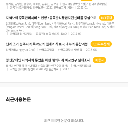
정가원, 김영란, 홍승아, 배호중, 김수진, 김보영
한국여성정책연구원(구 한국여성개발원)
한국여성정책연구원 연구보고서 2021 연구보고서 (기본)
2021.01
지역
사회 중독관리서비스 현황 : 중독관리
통합
지원센터를 중심으로
KCI등재
전교연(KyoYeon Jun), 이루리(Luri Lee), 박우리(Woori Park), 황우석(Wooseok Hwang), 이용주
(YongJoo Rhee), 오홍석(Hong Seok Oh), 김용진(Yong Jin Kim), 이해국(Hae Kook Lee), 노성원
(Sungwon Roh)
한국중독정신의학회
중독정신의학 Vol.21, No.2
2017.09
신라 조기 경주
지역
목곽묘의 전개와 사로국 내부의
통합
과정
KCI우수등재
최병헌(Byunghyun Choi)
한국고고학회
한국고고학보 제95집
2015.06
정신장애인
지역
사회
통합
을 위한 해외사례 비교연구 실태조사
미등재
홍선미 연구책임 한신대학교 산학협력단 연구수행 홍선미
국가인권위원회
국가인권위원회 발간자료 2017년 발간자료
2017.01
최근이용논문
최근 이용한 논문이 없습니다.