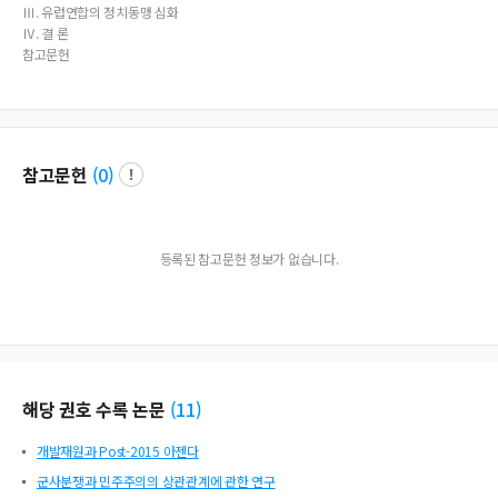
Ⅲ. 유럽연합의 정치동맹 심화
Ⅳ. 결 론
참고문헌
참고문헌
(
0
)
등록된 참고문헌 정보가 없습니다.
해당 권호 수록 논문
(
11
)
개발재원과 Post-2015 아젠다
군사분쟁과 민주주의의 상관관계에 관한 연구