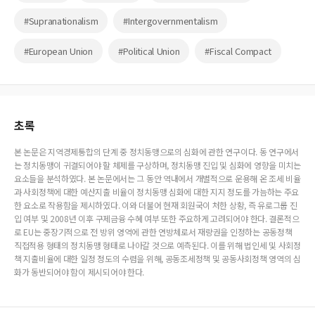
#Supranationalism
#Intergovernmentalism
#European Union
#Political Union
#Fiscal Compact
초록
본 논문은 지역경제통합의 단계 중 정치동맹으로의 심화에 관한 연구이다. 동 연구에서
는 정치동맹이 귀결되어야 할 체제를 구상하며, 정치동맹 진입 및 심화에 영향을 미치는
요소들을 분석하였다. 본 논문에서는 그 동안 역내에서 개별적으로 운용해 온 조세 비율
과 사회정책에 대한 예산지출 비율이 정치동맹 심화에 대한 지지 정도를 가늠하는 주요
한 요소로 작용함을 제시하였다. 이와 더불어 현재 회원국이 처한 상황, 즉 유로그룹 진
입 여부 및 2008년 이후 구제금융 수혜 여부 또한 주요하게 고려되어야 한다. 결론적으
로 EU는 중장기적으로 전 방위 영역에 관한 연방체로서 재량권을 인정하는 공동정책
직접적용 형태의 정치동맹 형태로 나아갈 것으로 예측된다. 이를 위해 법인세 및 사회정
책 지출비율에 대한 일정 정도의 수렴을 위해, 공동조세정책 및 공동사회정책 영역의 심
화가 동반되어야 함이 제시되어야 한다.