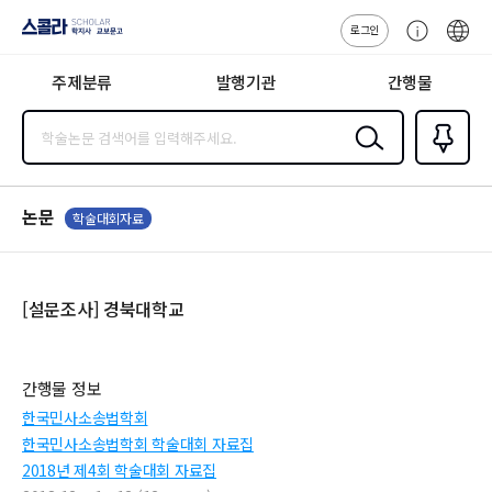
로그인
스콜라
고
ENG
SCHOLAR 학
객
지사·교보문고
주제분류
발행기관
간행물
센
터
검색
즐겨찾
기
0
논문
학술대회자료
[설문조사] 경북대학교
간행물 정보
한국민사소송법학회
한국민사소송법학회 학술대회 자료집
2018년 제4회 학술대회 자료집