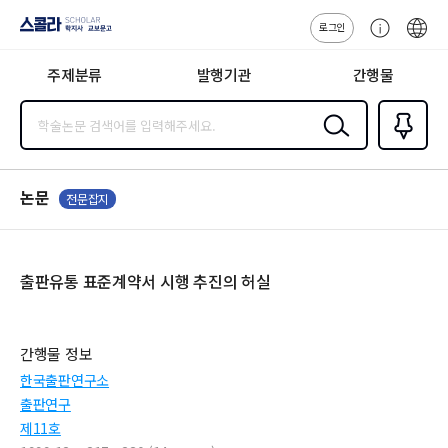
로그인
스콜라
고
ENG
SCHOLAR 학
객
지사·교보문고
주제분류
발행기관
간행물
센
터
검색
즐겨찾
기
0
논문
전문잡지
출판유통 표준계약서 시행 추진의 허실
간행물 정보
한국출판연구소
출판연구
제11호