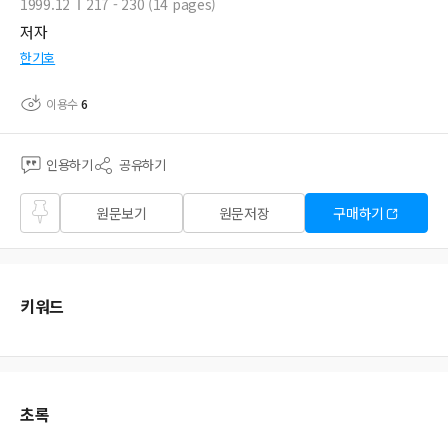
1999.12
217 - 230 (14 pages)
저자
한기호
이용수
6
인용하기
공유하기
즐겨
원문보기
원문저장
구매하기
찾기
키워드
초록