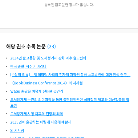
등록된 참고문헌 정보가 없습니다.
해당 권호 수록 논문
(
23
)
2014년 출고동향 및 도서정가제 강화 이후 출고변화
한국 출판, 혁신이 미래다
[수상작 리뷰] 「텔레마틱 사회의 전자책 저작권 침해 보호방안에 대한 인식 연구」
〈Book Business Conference 2014〉의 시사점
앞으로 출판은 어떻게 진화할 것인가
도서정가제 논란의 의미파악을 통한 출판정책관련 국정철학 제고와 예산확충의 필
요성
도서정가제 시행 이후의 전망과 과제
2015년에 출판사는 어떻게 대응해야 할까
의 시사점