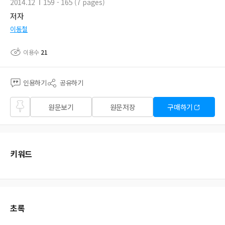
2014.12
159 - 165 (7 pages)
저자
이동철
이용수
21
인용하기
공유하기
즐겨
원문보기
원문저장
구매하기
찾기
키워드
초록