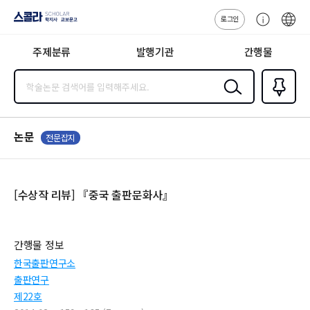
로그인
스콜라
고
ENG
SCHOLAR 학
객
지사·교보문고
주제분류
발행기관
간행물
센
터
검색
즐겨찾
기
0
논문
전문잡지
[수상작 리뷰] 『중국 출판문화사』
간행물 정보
한국출판연구소
출판연구
제22호