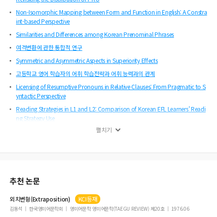
Non-Isomorphic Mapping between Form and Function in English: A Constra
int-based Perspective
Similarities and Differences among Korean Prenominal Phrases
여격변환에 관한 통합적 연구
Symmetric and Asymmetric Aspects in Superiority Effects
고등학교 영어 학습자의 어휘 학습전략과 어휘 능력과의 관계
Licensing of Resumptive Pronouns in Relative Clauses: From Pragmatic to S
yntactic Perspective
Reading Strategies in L1 and L2: Comparison of Korean EFL Learners’ Readi
ng Strategy Use
펼치기
한국어의 영논항에 대한 두 분석의 문제점
한국어 복문에서 명제용언이 선택하는 보문과 보문소
고대영어의 표면어순과 어순변화에 대한 새로운 접근-최소주의의 어순공리개념에
입각하여
추천 논문
외치변형(
Extraposition
)
KCI등재
김동석
한국영미어문학회
영미어문학 영미어문학(TAEGU REVIEW) 제20호
1976.06