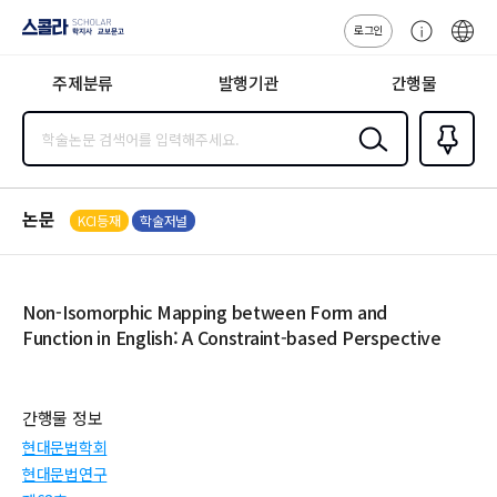
로그인
스콜라
고
ENG
SCHOLAR 학
객
지사·교보문고
주제분류
발행기관
간행물
센
터
검색
즐겨찾
기
0
논문
KCI등재
학술저널
Non-Isomorphic Mapping between Form and
Function in English: A Constraint-based Perspective
간행물 정보
현대문법학회
현대문법연구