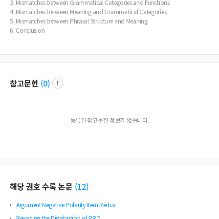
3. Mismatches between Grammatical Categories and Functions
4. Mismatches between Meaning and Grammatical Categories
5. Mismatches between Phrasal Structure and Meaning
6. Conclusion
참고문헌
(
0
)
등록된 참고문헌 정보가 없습니다.
해당 권호 수록 논문
(
12
)
Argument Negative Polarity Item Redux
Revisiting the Distribution of PRO