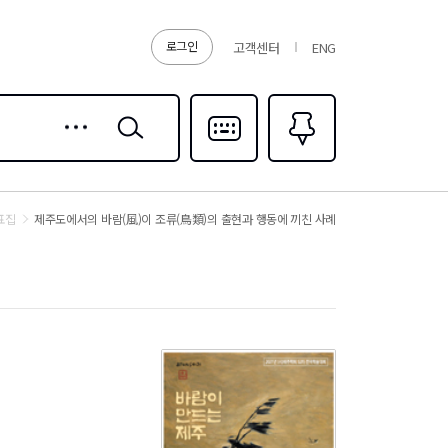
로그인
고객센터
ENG
상세
검색
검색
다국어입력
즐겨찾기
0
표집
제주도에서의 바람(風)이 조류(鳥類)의 출현과 행동에 끼친 사례