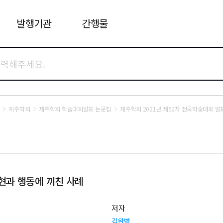
발행기관
간행물
제주학회
제주학회 학술대회발표 논문집
제주학회 2021년 제52차 전국학술대회 발
현과 행동에 끼친 사례
저자
김완병