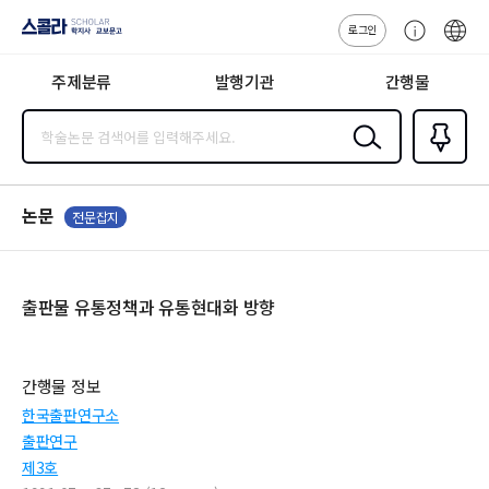
로그인
스콜라
고
ENG
SCHOLAR 학
객
지사·교보문고
주제분류
발행기관
간행물
센
터
검색
즐겨찾
기
0
논문
전문잡지
출판물 유통정책과 유통현대화 방향
간행물 정보
한국출판연구소
출판연구
제3호