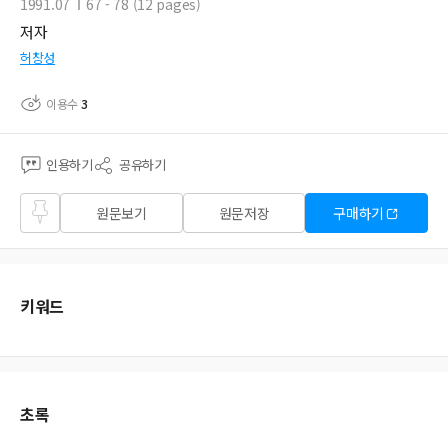
1991.07
67 - 78 (12 pages)
저자
허창성
이용수
3
인용하기
공유하기
즐겨
원문보기
원문저장
구매하기
찾기
키워드
초록