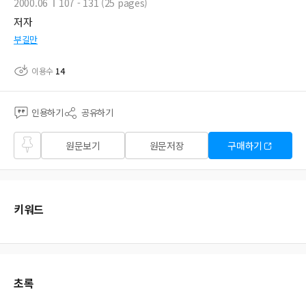
2000.06
107 - 131 (25 pages)
저자
부길만
이용수
14
인용하기
공유하기
즐겨
원문보기
원문저장
구매하기
찾기
키워드
초록