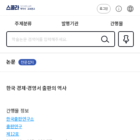
로그인
스콜라
고
ENG
SCHOLAR 학
객
지사·교보문고
주제분류
발행기관
간행물
센
터
검색
즐겨찾
기
0
논문
전문잡지
한국 경제·경영서 출판의 역사
간행물 정보
한국출판연구소
출판연구
제12호