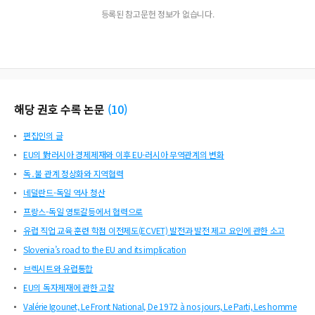
등록된 참고문헌 정보가 없습니다.
해당 권호 수록 논문
(
10
)
편집인의 글
EU의 對러시아 경제제재와 이후 EU-러시아 무역관계의 변화
독․불 관계 정상화와 지역협력
네덜란드-독일 역사 청산
프랑스-독일 영토갈등에서 협력으로
유럽 직업 교육 훈련 학점 이전제도(ECVET) 발전과 발전 제고 요인에 관한 소고
Slovenia’s road to the EU and its implication
브렉시트와 유럽통합
EU의 독자제재에 관한 고찰
Valérie Igounet, Le Front National, De 1972 à nos jours, Le Parti, Les homme