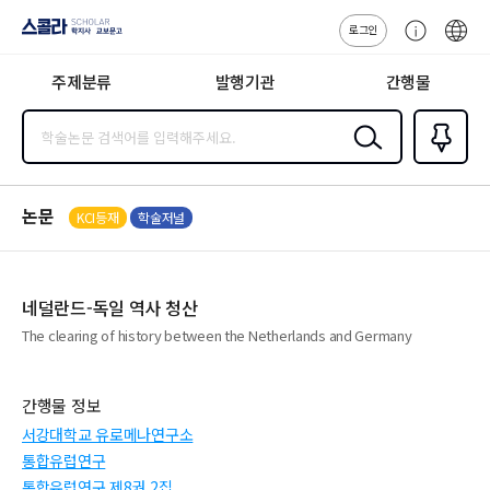
로그인
스콜라
고
ENG
SCHOLAR 학
객
지사·교보문고
주제분류
발행기관
간행물
센
터
검색
즐겨찾
기
0
논문
KCI등재
학술저널
네덜란드-독일 역사 청산
The clearing of history between the Netherlands and Germany
간행물 정보
서강대학교 유로메나연구소
통합유럽연구
통합유럽연구 제8권 2집