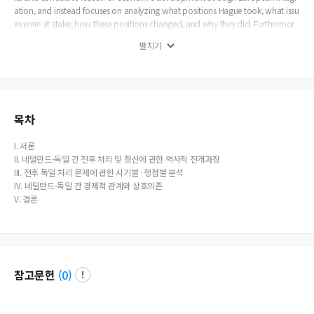
ation, and instead focuses on analyzing what positions Hague took, what issu
es were at stake, how these positions changed, and why they did. Furthermor
e, I look at the structural (socio-economic) and actor (political) reasons for the
펼치기
moderate position ultimately taken by the Dutch Government. The Netherland
s had to face the German problem amidst the chaos of the after-war years. Up
to the start of World War II, Germany had been the Netherlands biggest tradin
g partner and the mutual dependence was higher than most trading partners.
However, the division of Germany by the allies post-war acted as a hindrance t
o the recovery of this treasured trading relationship. To overcome this, comme
목차
rcial interests was considered priority to political ones, and this strong position
allowed consensus on the German issue. The many opinions regarding the ma
I. 서론
tter was ultimately absorbed into those of the moderate politicians.
II. 네덜란드-독일 간 전후 처리 및 청산에 관한 역사적 전개과정
III. 전후 독일 처리 문제에 관한 시기별 · 쟁점별 분석
IV. 네덜란드-독일 간 경제적 관계와 상호의존
V. 결론
참고문헌
(
0
)