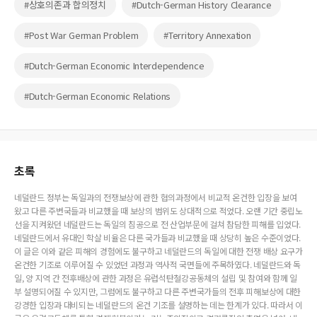
#상호의존과 합의정치
#Dutch-German History Clearance
#Post War German Problem
#Territory Annexation
#Dutch-German Economic Interdependence
#Dutch-German Economic Relations
초록
네덜란드 정부는 독일과의 전쟁보상에 관한 협의과정에서 비교적 온건한 입장을 보여
왔고 다른 주변국들과 비교했을 때 보상의 범위도 상대적으로 적었다. 오랜 기간 중립노
선을 지켜왔던 네덜란드는 독일의 침공으로 전 산업부문에 걸쳐 참담한 피해를 입었다.
네덜란드에서 유대인 학살 비율은 다른 국가들과 비교했을 때 상당히 높은 수준이었다.
이 글은 이와 같은 피해의 경험에도 불구하고 네덜란드의 독일에 대한 전쟁 배상 요구가
온건한 기조로 이루어질 수 있었던 과정과 역사적 국면들에 주목하였다. 네덜란드와 독
일, 양 지역 간 전후배상에 관한 과정은 유럽석탄철강공동체의 설립 및 참여와 함께 일
부 설명되어질 수 있지만, 그럼에도 불구하고 다른 주변국가들의 전후 피해보상에 대한
강경한 입장과 대비되는 네덜란드의 온건 기조를 설명하는 데는 한계가 있다. 따라서 이