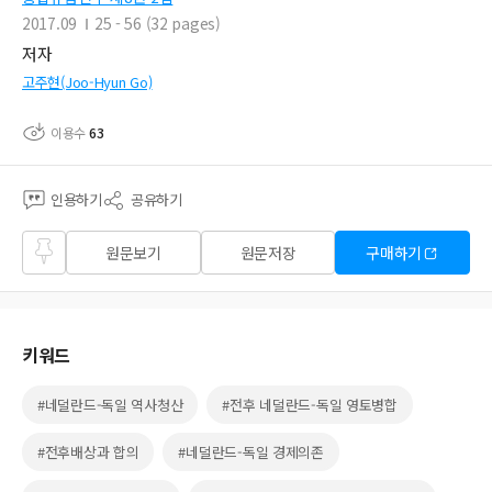
2017.09
25 - 56 (32 pages)
저자
고주현(Joo-Hyun Go)
이용수
63
인용하기
공유하기
즐겨
원문보기
원문저장
구매하기
찾기
키워드
#네덜란드-독일 역사청산
#전후 네덜란드-독일 영토병합
#전후배상과 합의
#네덜란드-독일 경제의존