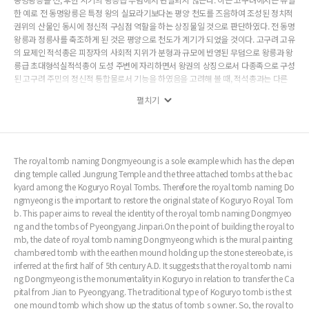
한 예로 전 동명왕릉은 특정 왕의 실묘라기보다논 평양 천도를 즈음하여 조성된 정치적
권위의 산물인 동시에 정신적 구심점 역할을 하는 상징물일 것으로 판단하였다. 전 동명
왕릉과 정릉사를 축조하게 된 것은 평양으로 천도가 계기가 되었을 것이다. 고구려 고유
의 묘제인 적석총은 피장자의 사회적 지위가 분형과 규모에 반영된 무덤으로 왕릉과 왕
릉급 초대형석실적석총이 도성 주변에 자리하면서 왕권의 상징으로서 다종족으로 구성
된 고구려 주민의 정신적 통합물로서 기능을 하였음을 고려해 볼 때, 적석총과는 다른
묘제 전통을 가진 평양으로 천도하면서 고구려에서는 병합된 평양일대 주민를을 정신
펼치기
적으로 통합할 기념물을 필요로 하였을 것이다. 그러한 배경에서 전 동명왕릉과 배후의
배장묘, 정릉사는 왕의 권위와 주민을 통합하는 정신적 구심점으로 기능하였을 것이다.
The royal tomb naming Dongmyeoung is a sole example which has the depen
ding temple called Jungrung Temple and the three attached tombs at the bac
kyard among the Koguryo Royal Tombs. Therefore the royal tomb naming Do
ngmyeong is the important to restore the original state of Koguryo Royal Tom
b. This paper aims to reveal the identity of the royal tomb naming Dongmyeo
ng and the tombs of Pyeongyang Jinpari.On the point of building the royal to
mb, the date of royal tomb naming Dongmyeong which is the mural painting
chambered tomb with the earthen mound holding up the stone stereobate, is
inferred at the first half of 5th century A.D. It suggests that the royal tomb nami
ng Dongmyeong is the monumentality in Koguryo in relation to transfer the Ca
pital from Jian to Pyeongyang. The traditional type of Koguryo tomb is the st
one mound tomb which show up the status of tomb s owner. So, the royal to