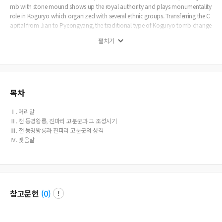
mb with stone mound shows up the royal authority and plays monumentality
role in Koguryo which organized with several ethnic groups. Transferring the C
apital from Jian to Pyeongyang, the traditional type of Koguryo tomb change
s into the mural painting chambered tomb with earthen mound. It infer that th
펼치기
e royal tomb naming Dongmyeong which combined the stone mound tomb
with the mural painting chamber and earthen mound, shows up the royal aut
hority and plays monumentality role in new Capital Pyeongyang instead of th
e stone mound tomb.
목차
Ⅰ. 머리말
Ⅱ. 전 동명왕릉, 진파리 고분군과 그 조성시기
Ⅲ. 전 동명왕릉과 진파리 고분군의 성격
Ⅳ. 맺음말
참고문헌
(
0
)