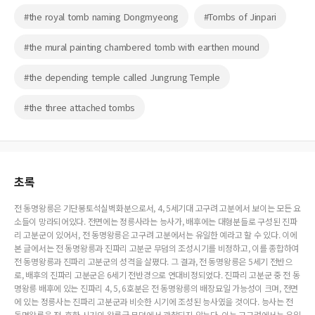
#the royal tomb naming Dongmyeong
#Tombs of Jinpari
#the mural painting chambered tomb with earthen mound
#the depending temple called Jungrung Temple
#the three attached tombs
초록
전 동명왕릉은 기단봉토석실벽화분으로서, 4, 5세기대 고구려 고분에서 보이는 모든 요
소들이 망라되어있다. 전면에는 정릉사라는 능사가, 배후에는 대형분들로 구성된 진파
리 고분군이 있어서, 전 동명왕릉은 고구려 고분에서는 유일한 예라고 할 수 있다. 이에
본 글에서는 전 동명왕릉과 진파리 고분군 무덤의 조성시기를 비정하고, 이를 종합하여
전 동명왕릉과 진파리 고분군의 성격을 살폈다. 그 결과, 전 동명왕릉은 5세기 전반으
로, 배후의 진파리 고분군은 6세기 전반경으로 연대비정되었다. 진파리 고분군 중 전 동
명왕릉 배후에 있는 진파리 4, 5, 6호분은 전 동명왕릉의 배장묘일 가능성이 크며, 전면
에 있는 정릉사는 진파리 고분군과 비슷한 시기에 조성된 능사였을 것이다. 능사는 전
동명왕릉을 전, 후한 시기의 왕릉급 무덤에서 관찰되지 않는다. 이는 고구려에서는 유일