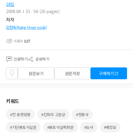
18집
2008.04
31 - 56 (26 pages)
저자
강현숙(Kang Hyun-sook)
이용수
117
인용하기
공유하기
즐겨
원문보기
원문저장
구매하기
찾기
키워드
#전 동명왕릉
#진파라 고분군
#정릉사
#기단봉토석실분
#봉토석실벽화분
#능사
#배장묘