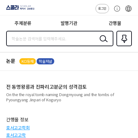
로그인
스콜라
고
ENG
SCHOLAR 학
객
지사·교보문고
주제분류
발행기관
간행물
센
터
검색
즐겨찾
기
0
논문
KCI등재
학술저널
전 동명왕릉과 진파리고분군의 성격검토
On the the royal tomb naming Dongmyoung and the tombs of
Pyoungyang Jinpari of Koguryo
간행물 정보
호서고고학회
호서고고학