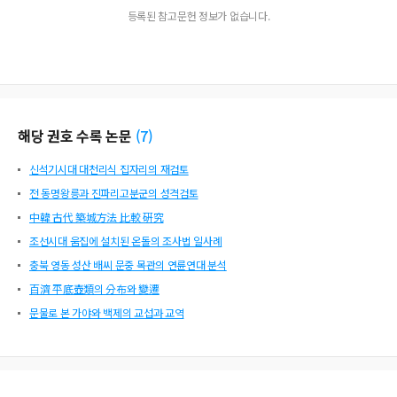
등록된 참고문헌 정보가 없습니다.
해당 권호 수록 논문
(
7
)
신석기시대 대천리식 집자리의 재검토
전 동명왕릉과 진파리고분군의 성격검토
中韓 古代 築城方法 比較 硏究
조선시대 움집에 설치된 온돌의 조사법 일사례
충북 영동 성산 배씨 문중 목관의 연륜연대 분석
百濟 平底壺類의 分布와 變遷
문물로 본 가야와 백제의 교섭과 교역