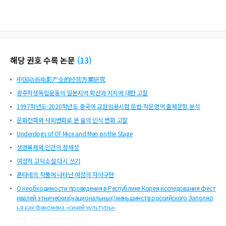
해당 권호 수록 논문
(
13
)
中国动画电影产业的经营方案研究
광주학생독립운동의 일본지역 확산과 지지에 대한 고찰
1997학년도-2020학년도 중국어 교원임용시험 문법·작문영역 출제문항 분석
문화전파와 사회변화로 본 술의 인식 변화 고찰
Underdogs of Of Mice and Men on the Stage
생명복제와 인간의 정체성
여성적 고딕소설 다시 쓰기
폰타네의 작품에 나타난 여성의 자아구현
О необходимости проведения в Республике Корея исследования фест
ивалей этнических(национальных) меньшинств российского Заполяр
ья как феномена «синей культуры»
한중 사자성어 표현 비교 초탐