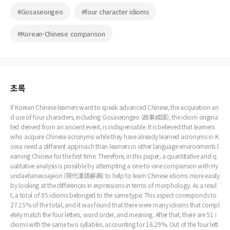
#Gosaseongeo
#four character idioms
#Korean-Chinese comparison
초록
If Korean Chinese learners want to speak advanced Chinese, the acquisition an
d use of four characters, including Gosaseongeo (故事成語), the idiom origina
ted derived from an ancient event, is indispensable. It is believed that learners
who acquire Chinese acronyms while they have already learned acronyms in K
orea need a different approach than learners in other language environments l
earning Chinese for the first time. Therefore, in this paper, a quantitative and q
ualitative analysis is possible by attempting a one-to-one comparison with Hy
undaehaneosajeon (現代漢語辭典) to help to learn Chinese idioms more easily
by looking at the differences in expressions in terms of morphology. As a resul
t, a total of 85 idioms belonged to the same type. This aspect corresponds to
27.15% of the total, and it was found that there were many idioms that compl
etely match the four letters, word order, and meaning. After that, there are 51 i
dioms with the same two syllables, accounting for 16.29%. Out of the four lett