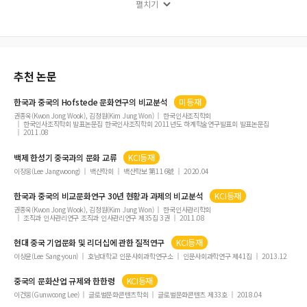
펼치기
커피로 본 러시아 근대사
근대 문화유산 가치에 대한 지각이 문화도시 이미지에 미치는 영향
영국 역사 교과서에 나타난 한국전쟁
추천 논문
한국과
중국
의 Hofstede
문화
연구의 비교분석
미등재
권종욱(Kwon Jong Wook), 김정원(Kim Jung Won)
한국인사조직학회
한국인사조직학회 발표논문집 한국인사조직학회 2011년도 하계학술연구발표회 발표논문집
2011.08
백제 한성기
중국
과의
문화
교류
KCI등재
이장웅(Lee Jangwoong)
백산학회
백산학보 第116號
2020.04
한국과
중국
의 비교
문화
연구 30년 현황과 과제의 비교분석
KCI등재
권종욱(Kwon Jong Wook), 김정원(Kim Jung Won)
한국인사관리학회
조직과 인사관리연구 조직과 인사관리연구 제35집 3권
2011.08
현대
중국
기업
문화
및 리더십에 관한 질적연구
KCI등재
이상윤(Lee Sang-youn)
호남대학교 인문사회과학연구소
인문사회과학연구 제41집
2013.12
중국
의
문화
산업 규제와 한한령
KCI등재
이건웅(Gunwoong Lee)
글로벌문화콘텐츠학회
글로벌문화콘텐츠 제33호
2018.04