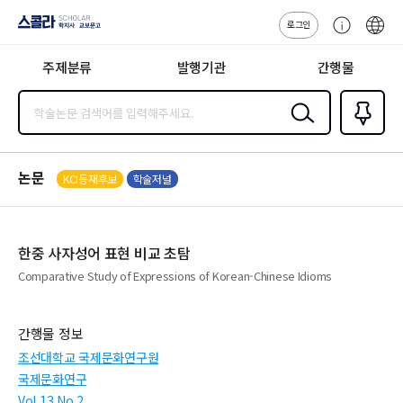
로그인
스콜라
고
ENG
SCHOLAR 학
객
지사·교보문고
주제분류
발행기관
간행물
센
터
검색
즐겨찾
기
0
논문
KCI등재후보
학술저널
한중 사자성어 표현 비교 초탐
Comparative Study of Expressions of Korean-Chinese Idioms
간행물 정보
조선대학교 국제문화연구원
국제문화연구
Vol.13 No.2