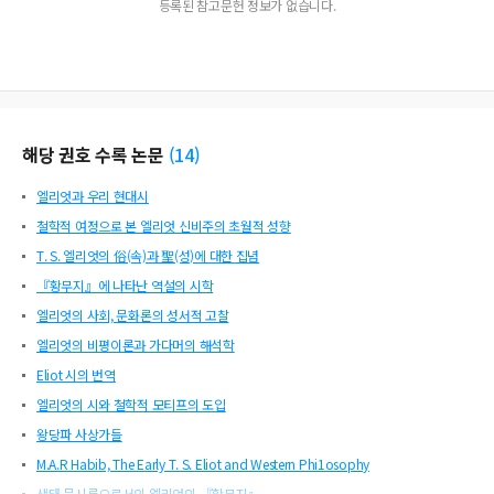
등록된 참고문헌 정보가 없습니다.
해당 권호 수록 논문
(
14
)
엘리엇과 우리 현대시
철학적 여정으로 본 엘리엇 신비주의 초월적 성향
T. S. 엘리엇의 俗(속)과 聖(성)에 대한 집념
『황무지』에 나타난 역설의 시학
엘리엇의 사회, 문화론의 성서적 고찰
엘리엇의 비평이론과 가다머의 해석학
Eliot 시의 번역
엘리엇의 시와 철학적 모티프의 도입
왕당파 사상가들
M.A.R Habib, The Early T. S. Eliot and Western Phi1osophy
생태 묵시록으로서의 엘리엇의 『황무지』