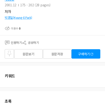
2001.12
175 - 202 (28 pages)
저자
박경일(Kyung-Il Park)
이용수
0
인용하기
공유하기
즐겨
원문보기
원문저장
구매하기
찾기
키워드
초록