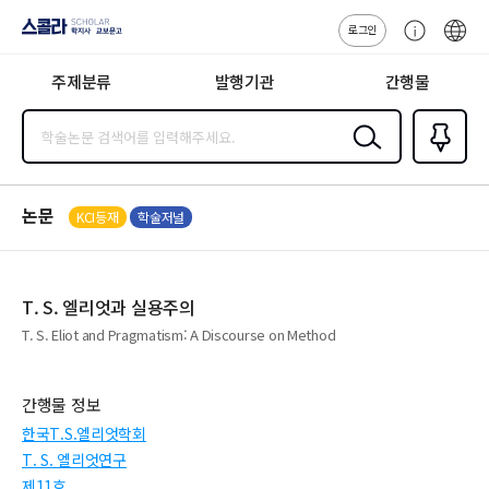
로그인
스콜라
고
ENG
SCHOLAR 학
객
지사·교보문고
주제분류
발행기관
간행물
센
터
검색
즐겨찾
기
0
논문
KCI등재
학술저널
T. S. 엘리엇과 실용주의
T. S. Eliot and Pragmatism: A Discourse on Method
간행물 정보
한국T.S.엘리엇학회
T. S. 엘리엇연구
제11호