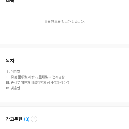
초록
등록된 초록 정보가 없습니다.
목차
Ⅰ. 머리말
Ⅱ. 松菊里類型과 水石里類型의 접촉양상
Ⅲ. 중서부 해안과 내륙지역의 상사성과 상이성
Ⅳ. 맺음말
참고문헌
(
0
)