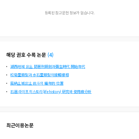
등록된 참고문헌 정보가 없습니다.
해당 권호 수록 논문
(
4
)
湖西地域 出土 琵琶刑銅劍과彌生時代 開始年代
松菊里類型과 水石里類型의接觸樣相
風納土城出土 鐎斗의 編年的 位置
石器 라이프 히스토리(life history) 硏究와 使用痕分析
최근이용논문