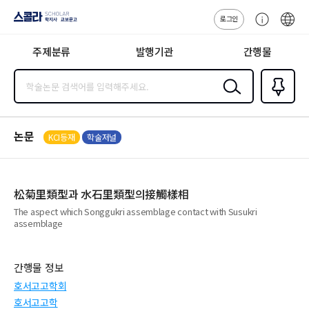
로그인
스콜라
고
ENG
SCHOLAR 학
객
지사·교보문고
주제분류
발행기관
간행물
센
터
검색
즐겨찾
기
0
논문
KCI등재
학술저널
松菊里類型과 水石里類型의接觸樣相
The aspect which Songgukri assemblage contact with Susukri
assemblage
간행물 정보
호서고고학회
호서고고학