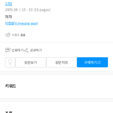
12집
2005.04
15 - 33 (19 pages)
저자
이형원(Yi Hyeong-won)
이용수
211
인용하기
공유하기
즐겨
원문보기
원문저장
구매하기
찾기
키워드